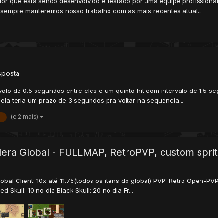
r que está sendo desenvolvido e testado por uma equipe profissional
sempre manteremos nosso trabalho com as mais recentes atual...
sposta
lo de 0.5 segundos entre eles e um quinto hit com intervalo de 1.5 seg
ela teria um prazo de 3 segundos pra voltar na sequencia...
(e 2 mais)
l
Oldera Global - FULLMAP, RetroPVP, custom spri
al Client: 10x até 11.75(todos os itens do global) PVP: Retro Open-PVP E
d Skull: 10 no dia Black Skull: 20 no dia Fr...