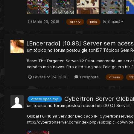
(e 8 mais)
Maio 29, 2018
otserv
tibia
[Encerrado] [10.98] Server sem acess
um tópico no fórum postou
gleison157
Tópicos Sem R
Base: The Forgotten Server 1.2 Estou montando um servid
versões mais novas. Erro está surgindo: Fala galera blz 
Fevereiro 24, 2018
1 resposta
otserv
10
Cybertron Server Global
otserv open pvp
um tópico no fórum postou
robsonhess10
OTServlist
Global Full 10.98 Servidor Dedicado IP: Cybertronserver.
http://cybertronserver.com/index.php?subtopic=downloads