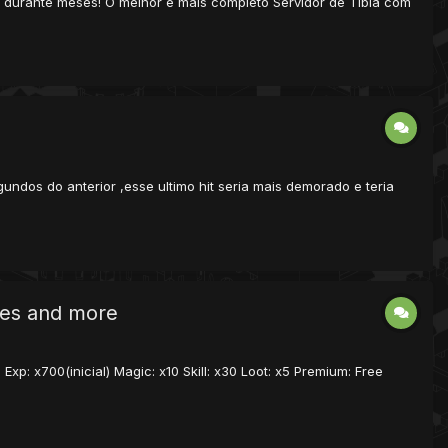
 durante meses! O melhor e mais completo Servidor de Tibia com
undos do anterior ,esse ultimo hit seria mais demorado e teria
tes and more
xp: x700(inicial) Magic: x10 Skill: x30 Loot: x5 Premium: Free