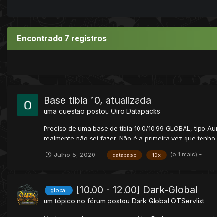
Encontrado 7 registros
Base tibia 10, atualizada
uma questão postou
Oiro
Datapacks
Preciso de uma base de tibia 10.0/10.99 GLOBAL, tipo Au
realmente não sei fazer. Não é a primeira vez que tenho i
(e 1 mais)
Julho 5, 2020
database
10x
[10.00 - 12.00] Dark-Global
global
um tópico no fórum postou
Dark Global
OTServlist