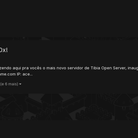
0x!
endo aqui pra vocês o mais novo servidor de Tibia Open Server, inaugu
ame.com IP: ace...
(e 6 mais)