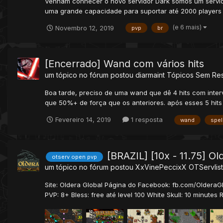
Venham conhecer o novo servidor Dark somos um servido
uma grande capacidade para suportar até 2000 players 
(e 6 mais)
Novembro 12, 2019
pvp
br
[Encerrado] Wand com vários hits
um tópico no fórum postou
diarmaint
Tópicos Sem Re
Boa tarde, preciso de uma wand que dê 4 hits com interva
que 50%+ de força que os anteriores. após esses 5 hits 
Fevereiro 14, 2019
1 resposta
wand
spel
[BRAZIL] [10x - 11.75] 
otserv open pvp
um tópico no fórum postou
XxVinePeccixX
OTServlist
Site: Oldera Global Página do Facebook: fb.com/OlderaGlob
PVP: 8+ Bless: free até level 100 White Skull: 10 minutes Re