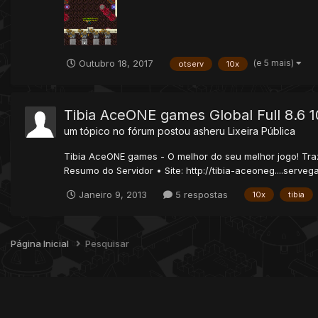
(e 5 mais)
Outubro 18, 2017
otserv
10x
Tibia AceONE games Global Full 8.6 1
um tópico no fórum postou
asheru
Lixeira Pública
Tibia AceONE games - O melhor do seu melhor jogo! Traz
Resumo do Servidor • Site: http://tibia-aceoneg....serveg
Janeiro 9, 2013
5 respostas
10x
tibia
Página Inicial
Pesquisar