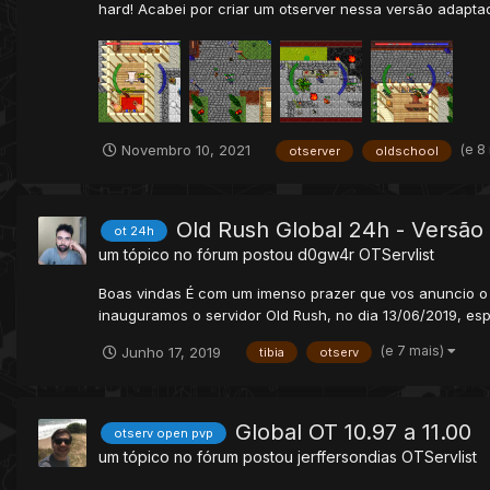
hard! Acabei por criar um otserver nessa versão adaptad
(e 8
Novembro 10, 2021
otserver
oldschool
Old Rush Global 24h - Versão
ot 24h
um tópico no fórum postou
d0gw4r
OTServlist
Boas vindas É com um imenso prazer que vos anuncio o 
inauguramos o servidor Old Rush, no dia 13/06/2019, es
(e 7 mais)
Junho 17, 2019
tibia
otserv
Global OT 10.97 a 11.00
otserv open pvp
um tópico no fórum postou
jerffersondias
OTServlist