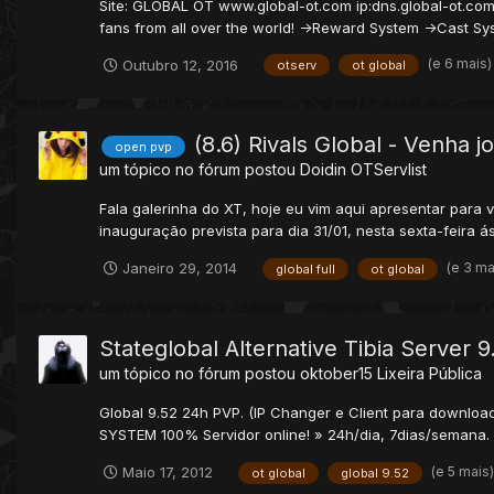
Site: GLOBAL OT www.global-ot.com ip:dns.global-ot.com 
fans from all over the world! ->Reward System ->Cast Sys
(e 6 mais
Outubro 12, 2016
otserv
ot global
(8.6) Rivals Global - Venha 
open pvp
um tópico no fórum postou
Doidin
OTServlist
Fala galerinha do XT, hoje eu vim aqui apresentar para v
inauguração prevista para dia 31/01, nesta sexta-feira á
(e 3 ma
Janeiro 29, 2014
global full
ot global
Stateglobal Alternative Tibia Server 9
um tópico no fórum postou
oktober15
Lixeira Pública
Global 9.52 24h PVP. (IP Changer e Client para download
SYSTEM 100% Servidor online! » 24h/dia, 7dias/semana. 
(e 5 mais
Maio 17, 2012
ot global
global 9.52