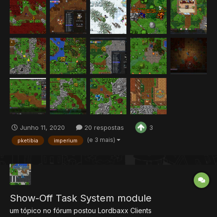
Junho 11, 2020
20 respostas
3
(e 3 mais)
pketibia
imperium
Show-Off Task System module
um tópico no fórum postou
Lordbaxx
Clients