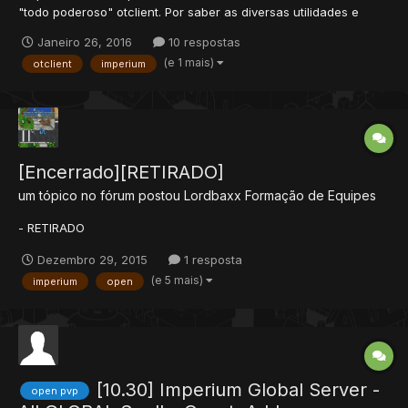
"todo poderoso" otclient. Por saber as diversas utilidades e
possibilidades que ele contém venho tentando desvendar e
Janeiro 26, 2016
10 respostas
criar novidades utilizando os seus módulos e sources. - Versão
(e 1 mais)
otclient
imperium
utilizada 0.6.7 Por agora irei mostrar s...
[Encerrado][RETIRADO]
um tópico no fórum postou
Lordbaxx
Formação de Equipes
- RETIRADO
Dezembro 29, 2015
1 resposta
(e 5 mais)
imperium
open
[10.30] Imperium Global Server -
open pvp