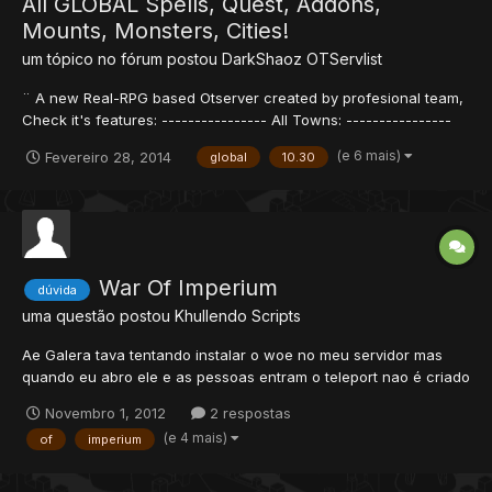
All GLOBAL Spells, Quest, Addons,
Mounts, Monsters, Cities!
um tópico no fórum postou
DarkShaoz
OTServlist
¨ A new Real-RPG based Otserver created by profesional team,
Check it's features: ---------------- All Towns: ----------------​
Ankrahmun Ab'Dendriel Carlin Darashia Edron Yalahar
(e 6 mais)
Fevereiro 28, 2014
global
10.30
Kazordoon Liberty Bay Port Hope Svargrond Thais Venore
Farmine Zao Cormaya Gnomebase Gray Beach Warzone
Deeplings...
War Of Imperium
dúvida
uma questão postou
Khullendo
Scripts
Ae Galera tava tentando instalar o woe no meu servidor mas
quando eu abro ele e as pessoas entram o teleport nao é criado
é esse erro no servidor [01/11/2012 17:12:00] [Error - GlobalEvent
Novembro 1, 2012
2 respostas
Interface] [01/11/2012 17:12:00]
(e 4 mais)
of
imperium
data/globalevents/scripts/woe.lua:onThink [01/11/2012 17:12:00]
Desc...