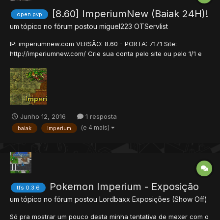
[8.60] ImperiumNew (Baiak 24H)!
open pvp
um tópico no fórum postou
miguel223
OTServlist
IP: imperiumnew.com VERSÃO: 8.60 - PORTA: 7171 Site:
http://imperiumnew.com/ Crie sua conta pelo site ou pelo 1/1 e
se divirta! O ImperiumNew possui War System, Cast System,
Capture the Flag, Castle 24H, War of Emperium e outros! Com
muito RPG e até mesmo com NPC vendedor de quase todos os
i...
Junho 12, 2016
1 resposta
(e 4 mais)
baiak
imperium
Pokemon Imperium - Exposição
tfs 0.3.6
um tópico no fórum postou
Lordbaxx
Exposições (Show Off)
Só pra mostrar um pouco desta minha tentativa de mexer com o