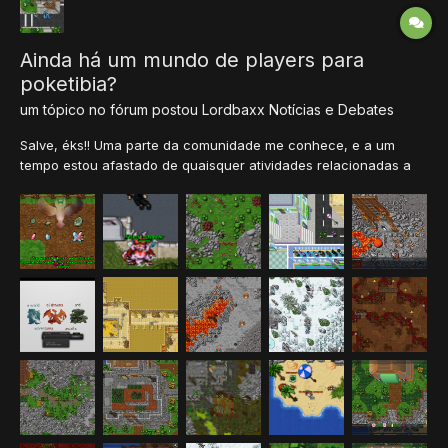
Ainda há um mundo de players para
poketibia?
um tópico no fórum postou
Lordbaxx
Notícias e Debates
Salve, éks!! Uma parte da comunidade me conhece, e a um
tempo estou afastado de quaisquer atividades relacionadas a
tibia e derivados, porém tenho meu servidor de pokemon, que
cheguei inclusive a abrir um beta.. E que me rendeu bons frutos,
com muitos players e os poucos problemas q apar...