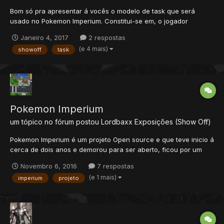
Bom só pra apresentar á vocês o modelo de task que será
usado no Pokemon Imperium. Constitui-se em, o jogador
conseguir e entregar alguns itens pedidos pelo NPC da task,
Janeiro 4, 2017
2 respostas
após a entrega destes itens, o NPC dará uma quantidade de
(e 4 mais)
showoff
task
EXP ao jogador e ativará a quest de determinado pokemon (e...
Pokemon Imperium
um tópico no fórum postou
Lordbaxx
Exposições (Show Off)
Pokemon Imperium é um projeto Open source e que teve inicio á
cerca de dois anos e demorou para ser aberto, ficou por um
mês em testes e após isso foi retirado, simplesmente por falta
Novembro 6, 2016
7 respostas
de estrutura pessoal, a equipe e quem conhece o projeto sabe
(e 1 mais)
imperium
projeto
que é um dos mais completos no quesito trabalhado e de...