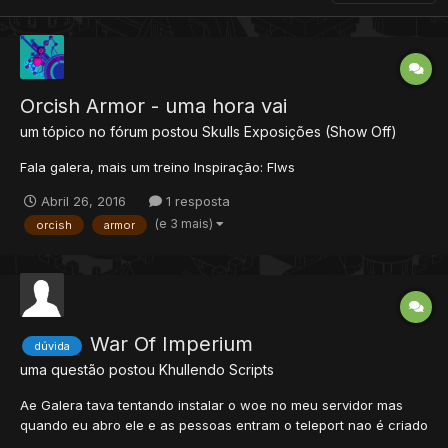
Orcish Armor - uma hora vai
um tópico no fórum postou
Skulls
Exposições (Show Off)
Fala galera, mais um treino Inspiração: Flws
Abril 26, 2016
1 resposta
(e 3 mais)
orcish
armor
War Of Imperium
dúvida
uma questão postou
Khullendo
Scripts
Ae Galera tava tentando instalar o woe no meu servidor mas
quando eu abro ele e as pessoas entram o teleport nao é criado
é esse erro no servidor [01/11/2012 17:12:00] [Error - GlobalEvent