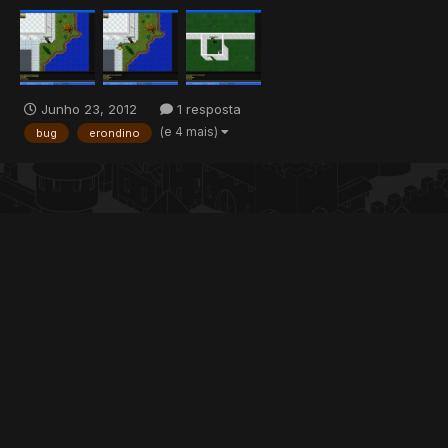
tiver a bondade de tentar me ajudar eu fico grato e pode
ganhar meu REP+. O bug acontece assim: Sempre quando eu
tiro o pokemon pra fora da pokebola e entro em um teleport o...
Junho 23, 2012
1 resposta
(e 4 mais)
bug
erondino