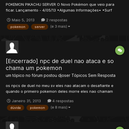
POKEMON PIKACHU SERVER O Novo Pokémon que veio para
ficar. Lançamento - 4/05/13 •Algumas Informações• •Surf
System - 100%. •Ride System - 100%. •Fly System - 100%.
Maio 5, 2013
2 respostas
•Pokedex System - 100%. •Pokemons Evolui Por Stones. e por
(e 3 mais)
pokemon
server
level...
[Encerrado] npc de duel nao ataca e so
chama um pokemon
um tópico no fórum postou
djoser
Tópicos Sem Resposta
os npcs de duel no meu sv eles nao atacam o desafiante e
quando o primeiro pokemon deles morre eles nao chamam
outro msm vc tendo escolhido batalhar com 6 pokemons, como
Janeiro 31, 2013
4 respostas
colokarlos para atacar e chamar a quantidade de pokes q o
(e 8 mais)
dúvida
pokemon
player escolheu pra batalhar???