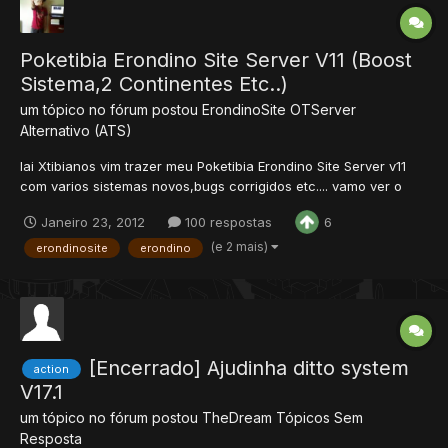
Poketibia Erondino Site Server V11 (Boost
Sistema,2 Continentes Etc..)
um tópico no fórum postou
ErondinoSite
OTServer
Alternativo (ATS)
Iai Xtibianos vim trazer meu Poketibia Erondino Site Server v11
com varios sistemas novos,bugs corrigidos etc.... vamo ver o
que fiz de novo nessa versao 11.2 v11.2 (1 a 49 itens listados) 1-
Janeiro 23, 2012
100 respostas
6
Colocado boost sistema (Boost sistema aumenta o ataque dos
pokemon pelos moves m1,m2,m3 etc.. n aumenta v...
(e 2 mais)
erondinosite
erondino
[Encerrado] Ajudinha ditto system
action
V17.1
um tópico no fórum postou
TheDream
Tópicos Sem
Resposta