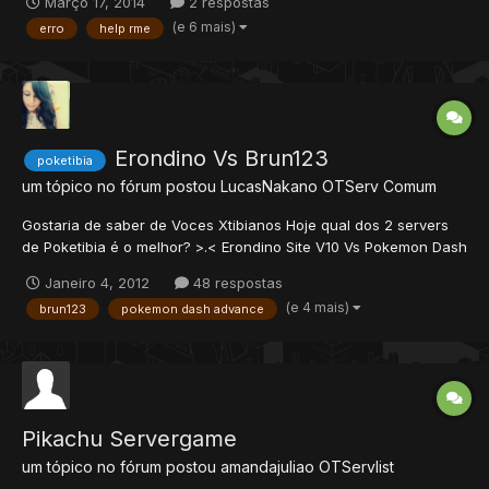
Março 17, 2014
2 respostas
dele. eu coloco a .spr e .dat na pasta do tibia8.54 e acontece
(e 6 mais)
erro
help rme
isso. e logo em seguida esse .... al...
Erondino Vs Brun123
poketibia
um tópico no fórum postou
LucasNakano
OTServ Comum
Gostaria de saber de Voces Xtibianos Hoje qual dos 2 servers
de Poketibia é o melhor? >.< Erondino Site V10 Vs Pokemon Dash
Advanced 1.4b Um pouco sobre os servers: Erondino Site V10 --
Janeiro 4, 2012
48 respostas
[download]http://www.4shared.c...ndino_Site.html[/download] --
(e 4 mais)
brun123
pokemon dash advance
Scan -- Site+In...
Pikachu Servergame
um tópico no fórum postou
amandajuliao
OTServlist