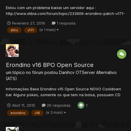
Estou com um problema baixei um servidor aqui :
http://www.xtibia.com/forum/topic/233906-erondino-patch-v171-
source/ Esse server veio com ditto system tudo certo, ele copia
Fevereiro 27, 2016
1 resposta
o ditto vem as skills na move bar porem ele não solta as skills
(e 1 mais)
ditto
v17.1
sai somente a frase "m1" "m2" e quando ele volta pra ball...
Erondino v16 BPO Open Source
um tópico no fórum postou
Danihcv
OTServer Alternativo
(ATS)
Informações Base Erondino v15 Open Source NOVO Cooldown
bar Alguns pokes, somente os que tem na bolsa, possuem CD
bar login: Erondino Senha: Site Video in game Download Server
Abril 11, 2015
20 respostas
1
Scans Server-part1 Server-part2 Créditos Dark Orochi Aberos
valakas - Pelo post...
(e 3 mais)
erondino
v16