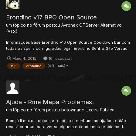
Erondino v17 BPO Open Source
um tópico no fórum postou
Avronex
OTServer Alternativo
(ATS)
Informações Base Erondino v16 Open Source Cooldown bar com
todas as spells configuradas login: Erondino Senha: Site Versão:
8.54 Video v16 Screenshot Downloads Mega Scan Virustotal
Maio 4, 2015
16 respostas
Créditos: Brun123 Erondino Aberos Valakinhas (Valakas) Avronex
(e 8 mais)
8.5
erondino
Ajuda - Rme Mapa Problemas.
um tópico no fórum postou
betownage
Lixeira Pública
Bom já li muitos topicos a respeito e nenhum me ajudou, então
resolvi criar um para ver se alguem entende meu problema. 1.
Quero abrir o Map do server do Erondino V15, e com as spr/dat