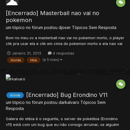
[Encerrado] Masterball nao vai no
pokemon
um tópico no fórum postou
djoser
Tópicos Sem Resposta
Bom no meu sv a masterball nao vai no pokemon morto, o player
clik pra usar ela e clik em cima do pokemon morto e ela nao vai
como resolver?
Janeiro 31, 2013
4 respostas
(e 5 mais)
dúvida
tibia
[Encerrado] Bug Erondino V11
dúvida
um tópico no fórum postou
darkalvaro
Tópicos Sem
Resposta
Galera do xtibia é o seguinte, o server de poketibia (Erondino
v11) está com um bug que eu não consigo arrumar, se alguém