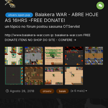
Baiakera WAR - ABRE HOJE
otserv open pvp
AS 16HRS -FREE DONATE!
um tópico no fórum postou
sassuma
OTServlist
http://www.baiakera-war.com ip: baiakera-war.com FREE
DONATE ITENS NO SHOP DO SITE - CONFERE ->
http://www.baiakera-war.com/?subtopic=shopsystem
(RESETADO ) ABRE QUINTA-FEIRA NOVAMENTE - Crie já sua
conta http://www.baiakera-war.com/?subtopic=createaccount...
(e 6 mais)
Agosto 28, 2018
otserv
baiak