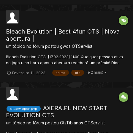
Bleach Evolution | Best 4fun OTS | Nova
abertura |
um tópico no fórum postou
gwos
OTServlist
Bleach Evolution OTS: [17.02.2023] 11:00 Qualquer pessoa ativa
no jogo uma hora após a abertura receberá um prêmio! Dice
Event acontecerá no sábado »Bleach-Evo.pl »Medium exp
(e 2 mais)
Fevereiro 11, 2023
anime
ots
»Client: 8.54 OTC »Port: 7171 »1...
AXERA.PL NEW START
otserv open pvp
EVOLUTION OTS
um tópico no fórum postou
OtsTibianos
OTServlist