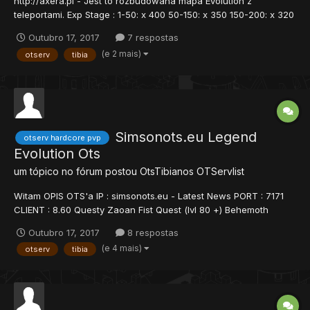
http://axera.pl - Jest to rozbudowana mapa Evolution z
teleportami. Exp Stage : 1-50: x 400 50-150: x 350 150-200: x 320
200-300: x 300 300-400: x 200 400-500: x 100 500-600: x 50
Outubro 17, 2017
7 respostas
600-700: x 25 700-1500: x 10 1500 +: x 5 IP: Axera.pl Skill: x30
(e 2 mais)
otserv
tibia
Magic:...
Simsonots.eu Legend
otserv hardcore pvp
Evolution Ots
um tópico no fórum postou
OtsTibianos
OTServlist
Witam OPIS OTS'a IP : simsonots.eu - Latest News PORT : 7171
CLIENT : 8.60 Questy Zaoan Fist Quest (lvl 80 +) Behemoth
Quest (lvl 80 +) Warlord Arena Quest (lvl 80 +) Annihilator Quest
Outubro 17, 2017
8 respostas
(lvl 100 +) Demon Helmet Quest (lvl 100 +) Summer Dress Quest
(e 4 mais)
otserv
tibia
(Ankaros lvl 130 +) Xerxes Quest (lvl 150 +) Pits of...