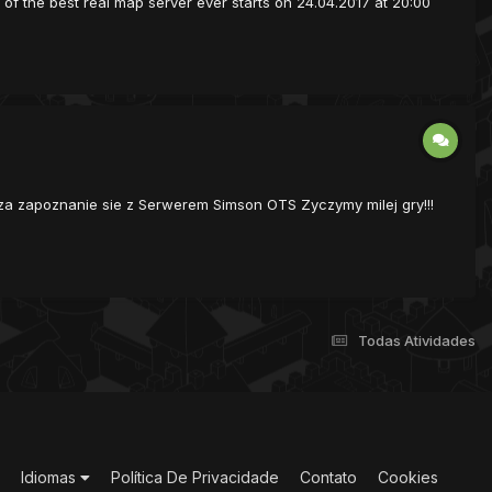
 of the best real map server ever starts on 24.04.2017 at 20:00
 zapoznanie sie z Serwerem Simson OTS Zyczymy milej gry!!!
Todas Atividades
Idiomas
Política De Privacidade
Contato
Cookies