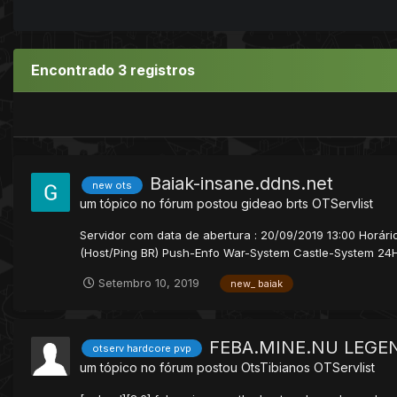
Encontrado 3 registros
Baiak-insane.ddns.net
new ots
um tópico no fórum postou
gideao brts
OTServlist
Servidor com data de abertura : 20/09/2019 13:00 Horári
(Host/Ping BR) Push-Enfo War-System Castle-System 24H 
Setembro 10, 2019
new_ baiak
FEBA.MINE.NU LEGE
otserv hardcore pvp
um tópico no fórum postou
OtsTibianos
OTServlist