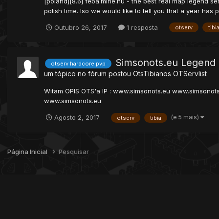
[poland][8.6] feba.mine.nu - the best real map legend ser
polish time. lso we would like to tell you that a year has p
Outubro 26, 2017
1 resposta
otserv
tibi
Simsonots.eu Legend 
otserv hardcore pvp
um tópico no fórum postou
OtsTibianos
OTServlist
Witam OPIS OTS'a IP : www.simsonots.eu www.simsonots
www.simsonots.eu
(e 5 mais)
Agosto 2, 2017
otserv
tibia
Página Inicial
Pesquisar