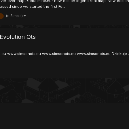
ver ever! http://feba.mine.nu/ new edition legend real map! New edition
assed since we started the first Fe...
(e 8 mais)
a
Evolution Ots
.eu www.simsonots.eu www.simsonots.eu www.simsonots.eu Dziekuje za