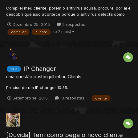
Compilei meu cliente, porém o antivirus acusa, procurei por ai e
descobri que isso acontece porque o antivirus detecta como
malicioso o cliente pois sua estrutura foi modificada após ser
Dezembro 25, 2015
2 respostas
compilado. Queria saber como compilo sem que isso aconteça,
(e 7 mais)
compilar
cliente
não quero colocar um cliente pra download em que...
IP Changer
10.3
uma questão postou
julhinhuu
Clients
Preciso de um IP changer 10.35.
Setembro 14, 2015
10 respostas
cliente
[Duvida] Tem como pega o novo cliente