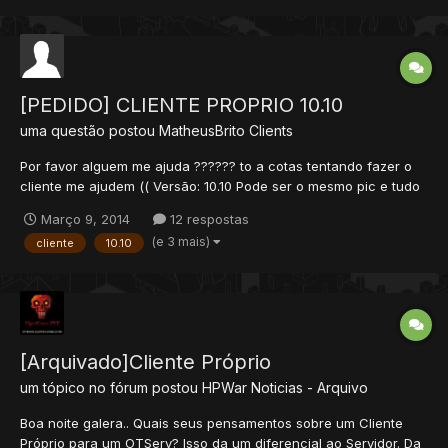
[PEDIDO] CLIENTE PROPRIO 10.10
uma questão postou
MatheusBrito
Clients
Por favor alguem me ajuda ?????? to a cotas tentando fazer o
cliente me ajudem (( Versão: 10.10 Pode ser o mesmo pic e tudo
só queria que mudava ip link para download tibia 10.10:
Março 9, 2014
12 respostas
http://tibiamulticlient.com/tibiafiles/tibiaclients/windows/tibia101.e
(e 3 mais)
cliente
10.10
xe Ip's pode usar qualquer um tod...
[Arquivado]Cliente Próprio
um tópico no fórum postou
HPWar
Noticias - Arquivo
Boa noite galera.. Quais seus pensamentos sobre um Cliente
Próprio para um OTServ? Isso da um diferencial ao Servidor. Da