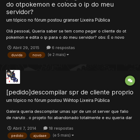
do otpokemon e coloca o ip do meu
servidor?
um tópico no fórum postou
granser
Lixeira Pública
Olá pessoal, Queria saber se tem como pegar o cliente do ot
pokemon e edita o ip para o do meu servidor? obs: É o novo
cliente deles com tela ampla!
Abril 29, 2015
6 respostas
(e 2 mais)
duvida
novo
[pedido]descompilar spr de cliente proprio
um tópico no fórum postou
Wiihtop
Lixeira Pública
Galera queria descompilar umas spr de um ot server que falio
de naruto . o projeto foi abandonado totalmente e eu queria dar
continuidade e usar algums spr, como de katon arvores, e so
Abril 7, 2014
18 respostas
isso queria que alguma alma bondoza meajuda-sse eu
(e 5 mais)
pedido
ajudaae
mandaria o cliente pro mensagen para quem me ajuda-se ): a...