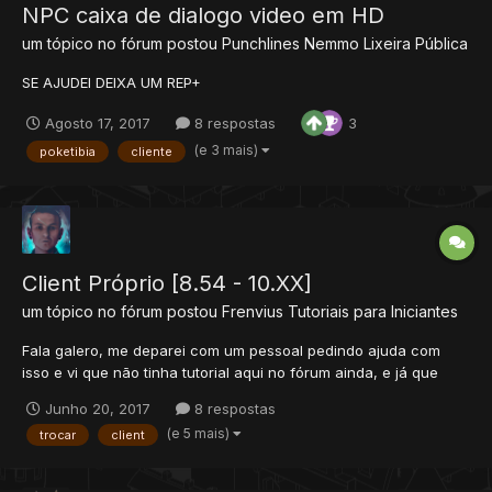
NPC caixa de dialogo video em HD
um tópico no fórum postou
Punchlines Nemmo
Lixeira Pública
SE AJUDEI DEIXA UM REP+
Agosto 17, 2017
8 respostas
3
(e 3 mais)
poketibia
cliente
Client Próprio [8.54 - 10.XX]
um tópico no fórum postou
Frenvius
Tutoriais para Iniciantes
Fala galero, me deparei com um pessoal pedindo ajuda com
isso e vi que não tinha tutorial aqui no fórum ainda, e já que
muita gente ainda usa isso, ficadicae: Passo 1: Primeiramente,
Junho 20, 2017
8 respostas
será necessário dois IPs direcionando para o ip do seu servidor,
(e 5 mais)
trocar
client
um com 17 caracteres e outro...