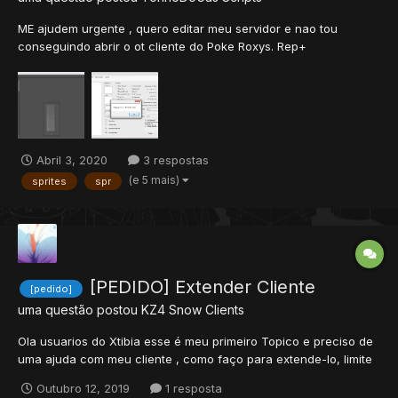
ME ajudem urgente , quero editar meu servidor e nao tou
conseguindo abrir o ot cliente do Poke Roxys. Rep+
Abril 3, 2020
3 respostas
(e 5 mais)
sprites
spr
[PEDIDO] Extender Cliente
[pedido]
uma questão postou
KZ4 Snow
Clients
Ola usuarios do Xtibia esse é meu primeiro Topico e preciso de
uma ajuda com meu cliente , como faço para extende-lo, limite
de sprites e coisas que posso adicionar é 65k, quero extender
Outubro 12, 2019
1 resposta
para facilitar meu trabalho poderiam me ajudar ?.