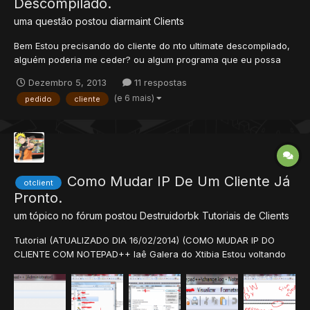
Descompilado.
uma questão postou
diarmaint
Clients
Bem Estou precisando do cliente do nto ultimate descompilado,
alguém poderia me ceder? ou algum programa que eu possa
descompilar o cliente?
Dezembro 5, 2013
11 respostas
(e 6 mais)
pedido
cliente
Como Mudar IP De Um Cliente Já
otclient
Pronto.
um tópico no fórum postou
Destruidorbk
Tutoriais de Clients
Tutorial (ATUALIZADO DIA 16/02/2014) (COMO MUDAR IP DO
CLIENTE COM NOTEPAD++ Iaê Galera do Xtibia Estou voltando
Ao Xtibia com Tudo, Vou-lhes Ensinar Como Mudar o Ip De um
Cliente Já pronto ( onde você vai colocar o seu ) >Vamos La
Siga Pas...