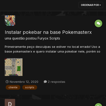
ORDENAR POR
Instalar pokebar na base Pokemasterx
uma questão postou
Furyox
Scripts
Primeiramente peço desculpas se estiver no local errado! Uso a
base pokemasterx e quero instalar uma pokebar nele, porém so
achei tutoriais para PDA, ate tentei seguir os tuto que achei,
porém não obtive sucesso. Se alguém souber como instalar ou
onde posso achar um tutorial que peg...
Novembro 12, 2020
2 respostas
cliente
scripts