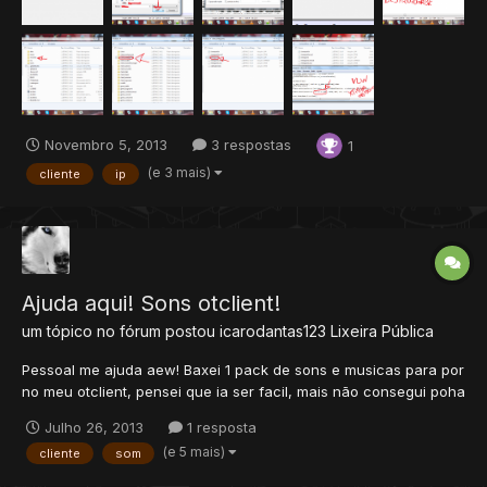
Novembro 5, 2013
3 respostas
1
(e 3 mais)
cliente
ip
Ajuda aqui! Sons otclient!
um tópico no fórum postou
icarodantas123
Lixeira Pública
Pessoal me ajuda aew! Baxei 1 pack de sons e musicas para por
no meu otclient, pensei que ia ser facil, mais não consegui poha
nenhuma kkk... Alguem me ajuda ou me da uma noção, tudo que
Julho 26, 2013
1 resposta
eu queria era que quando magias forem soltadas, algum som
(e 5 mais)
cliente
som
personalizado sairia... Tem como? Ou se não pelomenos c...