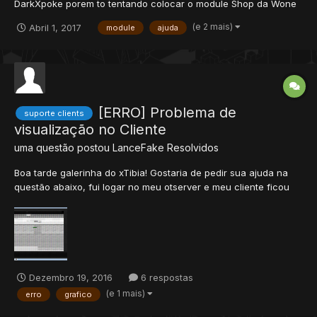
DarkXpoke porem to tentando colocar o module Shop da Wone
PIECE acho que e assim que se fala hehe mais o cliente nao
(e 2 mais)
Abril 1, 2017
module
ajuda
reconhece ajuda ai pfv do rep a vida toda pra quem me ajuda to
rancando os cabelos ja ;-;
[ERRO] Problema de
suporte clients
visualização no Cliente
uma questão postou
LanceFake
Resolvidos
Boa tarde galerinha do xTibia! Gostaria de pedir sua ajuda na
questão abaixo, fui logar no meu otserver e meu cliente ficou
conforme anexo. Como posso resolver esse problema??
agradeço desde já qualquer auxilio.
Dezembro 19, 2016
6 respostas
(e 1 mais)
erro
grafico