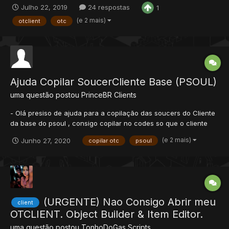
Julho 22, 2019
24 respostas
1
do arquivo na TAG itemsList Vai em
otclient/modules/game_interface/widgets e abra o arquivo
(e 2 mais)
otclient
otc
uiitem.lua...
Ajuda Copilar SoucerCliente Base (PSOUL)
uma questão postou
PrinceBR
Clients
- Olá presiso de ajuda para a copilação das soucers do Cliente
da base do psoul , consigo copilar no codes so que o cliente
copilado não abre e nem da erro não mostra nada, no visual
(e 2 mais)
Junho 27, 2020
copilar otc
psoul
studio 2013 que pede a versao v10 para a copilação da soucers
da erro e presiso de ajuda nessa parte , quem enteder e...
(URGENTE) Nao Consigo Abrir meu
client
OTCLIENT. Object Builder & Item Editor.
uma questão postou
TonhoDoGas
Scripts