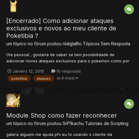
[Encerrado] Como adicionar ataques
exclusivos e novos ao meu cliente de
Poketibia ?
um tópico no fórum postou
nlalglaltlo
Tópicos Sem Resposta
Ola pessoal , gostaria de saber se tem possibilidade de
adicionar novos ataques exclusivos para o pokemon como por
exemplo o Mega Swampert ... Queria adicionar aquele ataque de
Janeiro 12, 2016
10 respostas
socos no chão.... Tambem gostaria de saber se ha possibilidade
(e 6 mais)
poketibia
ataques
de alterar aquele efeito de Normal para Mega para ficar...
Module Shop como fazer reconhecer
um tópico no fórum postou
SrP1kachu
Tutoriais de Scripting
galera alguem me ajuda pfv eu to usando o cliente da