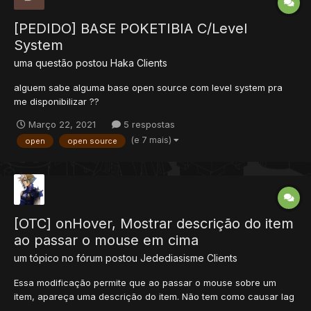
[PEDIDO] BASE POKETIBIA C/Level
System
uma questão postou
Haka
Clients
alguem sabe alguma base open source com level system pra
me disponibilizar ??
Março 22, 2021
5 respostas
(e 7 mais)
open
open source
[OTC] onHover, Mostrar descrição do item
ao passar o mouse em cima
um tópico no fórum postou
Jedediasisme
Clients
Essa modificação permite que ao passar o mouse sobre um
item, apareça uma descrição do item. Não tem como causar lag
no servidor nem no cliente, pois carrega as informações dentro