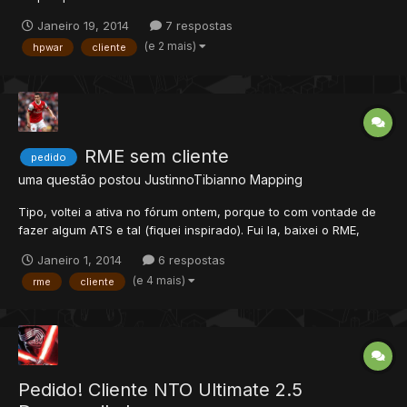
um gás a mais? Obrigado!
Janeiro 19, 2014
7 respostas
(e 2 mais)
hpwar
cliente
RME sem cliente
pedido
uma questão postou
JustinnoTibianno
Mapping
Tipo, voltei a ativa no fórum ontem, porque to com vontade de
fazer algum ATS e tal (fiquei inspirado). Fui la, baixei o RME,
porém percebi que excluí todos os meus clientes de tibia
Janeiro 1, 2014
6 respostas
(porque eu não tava mais jogando). Daí eu falei "tudo bem eu
(e 4 mais)
rme
cliente
baixo os clientes no TibiaBR", porém só ta disponível o...
Pedido! Cliente NTO Ultimate 2.5