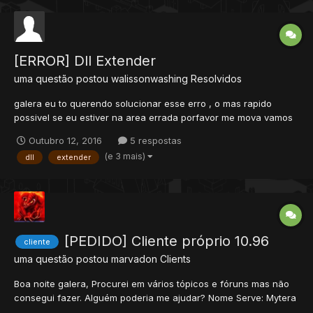
[ERROR] Dll Extender
uma questão postou
walissonwashing
Resolvidos
galera eu to querendo solucionar esse erro , o mas rapido
possivel se eu estiver na area errada porfavor me mova vamos
lá eu to com 1 dll de extender mas ae eu faço td certo quando
Outubro 12, 2016
5 respostas
vo injetar a dll extender no tibia.exe ele não abre alguem ae que
(e 3 mais)
dll
extender
faz isso , pode me ajudar o motivo do cliente não a...
[PEDIDO] Cliente próprio 10.96
cliente
uma questão postou
marvadon
Clients
Boa noite galera, Procurei em vários tópicos e fóruns mas não
consegui fazer. Alguém poderia me ajudar? Nome Serve: Mytera
Global IP: mytera.zapto.org obrigado