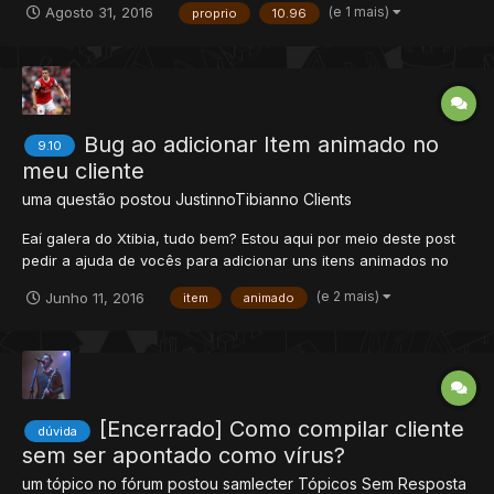
(e 1 mais)
Agosto 31, 2016
proprio
10.96
Bug ao adicionar Item animado no
9.10
meu cliente
uma questão postou
JustinnoTibianno
Clients
Eaí galera do Xtibia, tudo bem? Estou aqui por meio deste post
pedir a ajuda de vocês para adicionar uns itens animados no
meu otserver. Estou usando o Object Builder 0.3.4 (que, se não
(e 2 mais)
Junho 11, 2016
item
animado
me engando, é um dat e spr editor). Eu adiciono o item
normalmente no object builder, depois vou no ItemEditor 0...
[Encerrado] Como compilar cliente
dúvida
sem ser apontado como vírus?
um tópico no fórum postou
samlecter
Tópicos Sem Resposta