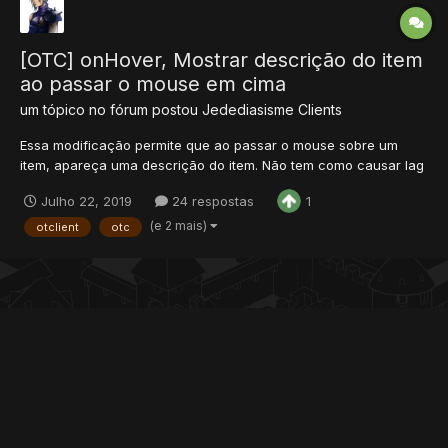
[OTC] onHover, Mostrar descrição do item
ao passar o mouse em cima
um tópico no fórum postou
Jedediasisme
Clients
Essa modificação permite que ao passar o mouse sobre um
item, apareça uma descrição do item. Não tem como causar lag
no servidor nem no cliente, pois carrega as informações dentro
Julho 22, 2019
24 respostas
1
do arquivo na TAG itemsList Vai em
otclient/modules/game_interface/widgets e abra o arquivo
(e 2 mais)
otclient
otc
uiitem.lua...