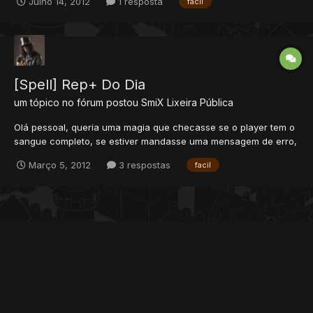
Julho 14, 2012
1 resposta
facil
8~10k ( ml 32 ) > Rp - Exura san E a mesma coisa com EK e
ED/MS !! Algm poderia me ajudar?
[Spell] Rep+ Do Dia
um tópico no fórum postou
SmiX
Lixeira Pública
Olá pessoal, queria uma magia que checasse se o player tem o
sangue completo, se estiver mandasse uma mensagem de erro,
mas se o player tiver com o sangue menor do que o total
Março 5, 2012
3 respostas
facil
adicionasse o soma do Que ele tem menos o HIT que ele levou.
Valendo REP+ do dia.