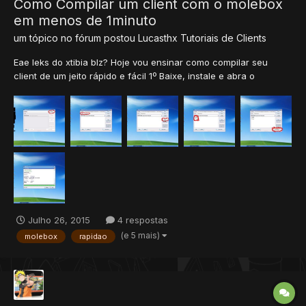
Como Compilar um client com o molebox
em menos de 1minuto
um tópico no fórum postou
Lucasthx
Tutoriais de Clients
Eae leks do xtibia blz? Hoje vou ensinar como compilar seu
client de um jeito rápido e fácil 1º Baixe, instale e abra o
molebox 2º Click em add Browse 3º Selecione o arquivo .exe do
seu client 4º Se você quiser escolher o nome do seu client
mude onde esta escrito Pack to 5º Click em...
Julho 26, 2015
4 respostas
(e 5 mais)
molebox
rapidao