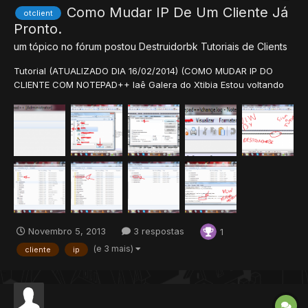
Como Mudar IP De Um Cliente Já
otclient
Pronto.
um tópico no fórum postou
Destruidorbk
Tutoriais de Clients
Tutorial (ATUALIZADO DIA 16/02/2014) (COMO MUDAR IP DO
CLIENTE COM NOTEPAD++ Iaê Galera do Xtibia Estou voltando
Ao Xtibia com Tudo, Vou-lhes Ensinar Como Mudar o Ip De um
Cliente Já pronto ( onde você vai colocar o seu ) >Vamos La
Siga Pas...
Novembro 5, 2013
3 respostas
1
(e 3 mais)
cliente
ip