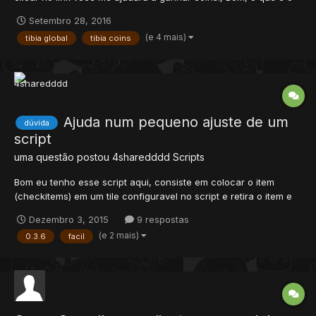
Tibia Roulette? Tibia Roulette é um site de aposta de Tibia
Setembro 28, 2016
Coins, tendo 2 possibilidades de jogo, roleta ou jackpot. Como
(e 4 mais)
tibia global
tibia coins
criar conta? Após criar a conta, c...
Ajuda num pequeno ajuste de um
dúvida
script
uma questão postou
4sharedddd
Scripts
Bom eu tenho esse script aqui, consiste em colocar o item
(checkitems) em um tile configuravel no script e retira o item e
da o addo, bom eu precisava que fosse um item ou outro item.
Dezembro 3, 2015
9 respostas
por exemplo a pessoa podia pegar o addon com dois itens
(e 2 mais)
0.3.6
facil
diferentes tanto com o x item quanto com o y, se eu coloco...