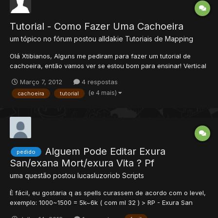
Tutorial - Como Fazer Uma Cachoeira
um tópico no fórum postou
alldakie
Tutoriais de Mapping
Olá Xtibianos, Alguns me pediram para fazer um tutorial de
cachoeira, então vamos ver se estou bom para ensinar! Vertical
Objetos que iremos usar para fazer uma cachoeira na vertical:
Março 7, 2012
4 respostas
Depois siga essa sequencia: Horizontal Objetos que iremos usar
(e 4 mais)
cachoeira
tutorial
para fazer uma cachoeira na horizontal:...
Alguem Pode Editar Exura
pedido
San/exana Mort/exura Vita ? Pf
uma questão postou
lucasluzoriob
Scripts
È fácil, eu gostaria q as spells curassem de acordo com o level,
exemplo: 1000~1500 = 5k~6k ( com ml 32 ) > RP - Exura San
1500~2000 = 7~8k ( ml 32 ) > RP - Exura san 2000~3000 =