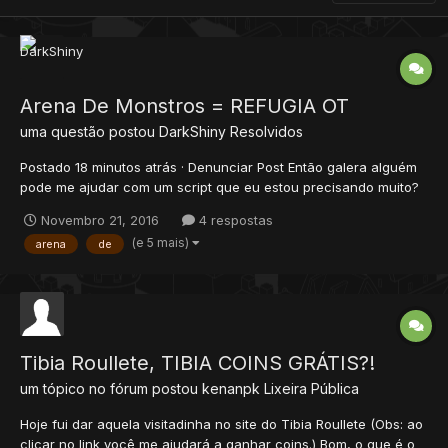
Arena De Monstros = REFUGIA OT
uma questão postou
DarkShiny
Resolvidos
Postado 18 minutos atrás · Denunciar Post Então galera alguém
pode me ajudar com um script que eu estou precisando muito?
Sério faço qualquer coisa me ajudam: O script é o seguinte, o
Novembro 21, 2016
4 respostas
player entra por u...
(e 5 mais)
arena
de
Tibia Roullete, TIBIA COINS GRÁTIS?!
um tópico no fórum postou
kenanpk
Lixeira Pública
Hoje fui dar aquela visitadinha no site do Tibia Roullete (Obs: ao
clicar no link você me ajudará a ganhar coins.) Bom, o que é o