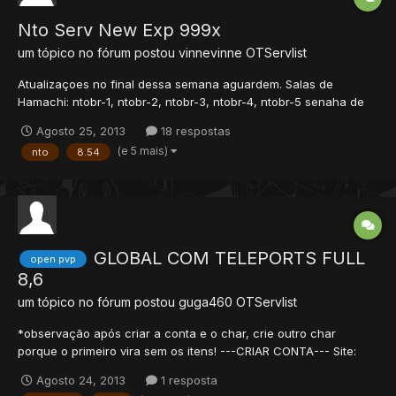
Nto Serv New Exp 999x
um tópico no fórum postou
vinnevinne
OTServlist
Atualizaçoes no final dessa semana aguardem. Salas de
Hamachi: ntobr-1, ntobr-2, ntobr-3, ntobr-4, ntobr-5 senaha de
todos :123456 Mantenham contato pelo hamachi por novidades
Agosto 25, 2013
18 respostas
e tudo mais. Obrigado Pela ATENÇAO!. By:{STAF} OBITO Vamos
(e 5 mais)
nto
8.54
Entrem No Hamachi....Em BREVE ATUALIZAÇAO DO SERVIDOR!
NTO...
GLOBAL COM TELEPORTS FULL
open pvp
8,6
um tópico no fórum postou
guga460
OTServlist
*observação após criar a conta e o char, crie outro char
porque o primeiro vira sem os itens! ---CRIAR CONTA--- Site:
http://global-im.net/ Port : 7171 Versão : 8.6 ip : global-im.net
Agosto 24, 2013
1 resposta
Sistema de GUILD WAR , War of Emperium, BOSS, e muito mais!