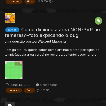
(e 6 mais)
otserver
tibia
Pontos para guilds, SKILL - 70x ML -...
Como diminuo a area NON-PVP no
dúvida
remeres?~foto explicando o bug
uma questão postou
WExpert
Mapping
Bom galera, eu queria saber como diminuo a area portegida do
temple(aquela area verde) no remeres. Ja tentei escolher pra
por area protegida e por em cima da q eu quero tirar , mais n
da... ajudem ae pfv leva o meu REP Ae a foto do lugar q eu
quero diminuir, lembrando q eu quero tirar uma p...
Julho 13, 2013
4 respostas
(e 2 mais)
remeres
facil