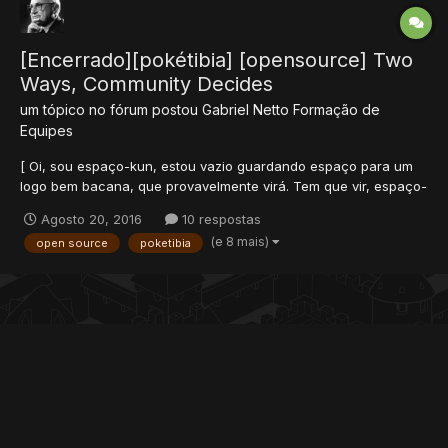
[Encerrado][pokétibia] [opensource] Two
Ways, Community Decides
um tópico no fórum postou
Gabriel Netto
Formação de
Equipes
[ Oi, sou espaço-kun, estou vazio guardando espaço para um
logo bem bacana, que provavelmente virá. Tem que vir, espaço-
kun odeia ficar vazio ] Sobre: Em todos meus anos na
Agosto 20, 2016
10 respostas
comunidade OpenTibia brasileira, cerca de três ou quatro, eu
(e 8 mais)
open source
poketibia
sempre quis contribuir de maneira gratificante com...