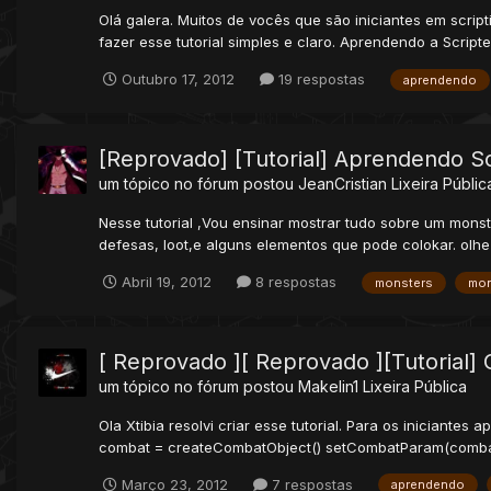
Olá galera. Muitos de vocês que são iniciantes em scripti
fazer esse tutorial simples e claro. Aprendendo a Scripte
Outubro 17, 2012
19 respostas
aprendendo
[Reprovado] [Tutorial] Aprendendo 
um tópico no fórum postou
JeanCristian
Lixeira Públic
Nesse tutorial ,Vou ensinar mostrar tudo sobre um mons
defesas, loot,e alguns elementos que pode colokar. olhe 
Abril 19, 2012
8 respostas
monsters
mon
[ Reprovado ][ Reprovado ][Tutorial] 
um tópico no fórum postou
Makelin1
Lixeira Pública
Ola Xtibia resolvi criar esse tutorial. Para os iniciantes
combat = createCombatObject() setCombatParam(com
Março 23, 2012
7 respostas
aprendendo