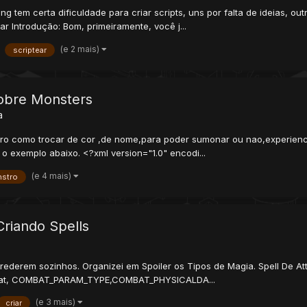
ng tem certa dificuldade para criar scripts, uns por falta de ideias, o
ar Introdução: Bom, primeiramente, você j...
(e 2 mais)
scriptear
Sobre Monsters
a
tro como trocar de cor ,de nome,para poder sumonar ou nao,experienc
o exemplo abaixo. <?xml version="1.0" encodi...
(e 4 mais)
stro
Criando Spells
 aprederem sozinhos. Organizei em Spoiler os Tipos de Magia. Spell De Att
bat, COMBAT_PARAM_TYPE,COMBAT_PHYSICALDA...
(e 3 mais)
criar