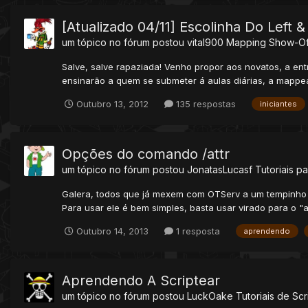
[Atualizado 04/11] Escolinha Do Left & 
um tópico no fórum postou
vital900
Mapping Show-Of
Salve, salve rapaziada! Venho propor aos novatos, a ent
ensinarão a quem se submeter á aulas diárias, a mappe
Outubro 13, 2012
135 respostas
iniciantes
Opções do comando /attr
um tópico no fórum postou
JonatasLucasf
Tutoriais pa
Galera, todos que já mexem com OTServ a um tempinho sa
Para usar ele é bem simples, basta usar virado para o "
Outubro 14, 2013
1 resposta
aprendendo
Aprendendo A Scriptear
um tópico no fórum postou
LuckOake
Tutoriais de Scr