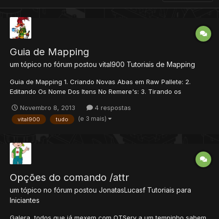
Guia de Mapping
um tópico no fórum postou
vital900
Tutoriais de Mapping
Guia de Mapping 1. Criando Novas Abas em Raw Pallete: 2.
Editando Os Nome Dos Itens No Remere's: 3. Tirando os
Monstros do Seu Remeres: 4. Postando Fotos: 5. Importando
Novembro 8, 2013
4 respostas
Mapas: 6. Spawn Size:
(e 3 mais)
vital900
tudo
Opções do comando /attr
um tópico no fórum postou
JonatasLucasf
Tutoriais para
Iniciantes
Galera, todos que já mexem com OTServ a um tempinho sabem