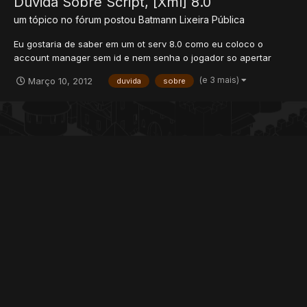
Duvida Sobre Script, [Xml] 8.0
um tópico no fórum postou
Batmann
Lixeira Pública
Eu gostaria de saber em um ot serv 8.0 como eu coloco o
account manager sem id e nem senha o jogador so apertar
enter e ja entrar na lista do char account manager em xml.
(e 3 mais)
Março 10, 2012
duvida
sobre