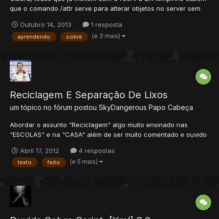
que o comando /attr serve para alterar objetos no server sem
precisar ter que derrubar ou da reload ele para poder mudar-la.
Outubro 14, 2013
1 resposta
Para usar ele é bem simples, basta usar virado para o "alvo"
(e 3 mais)
aprendendo
sobre
que no caso é o player ou algum item, ok vamos as opções...
Reciclagem E Separação De Lixos
um tópico no fórum postou
SkyDangerous
Papo Cabeça
Abordar o assunto "Reciclagem" algo muito ensinado nas
"ESCOLAS" e na "CASA" além de ser muito comentado e ouvido
nas televisão e jornais. Como todos sabem a reciclagem
Abril 17, 2012
4 respostas
futuramente vai ser muito importante, a cada dia estamos
(e 5 mais)
texto
feito
produzindo lixos e assim não damos um "destino" certo
acabamos deixando e...