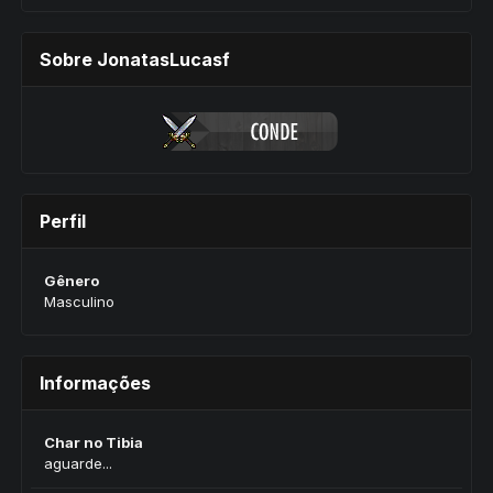
Sobre JonatasLucasf
Perfil
Gênero
Masculino
Informações
Char no Tibia
aguarde...