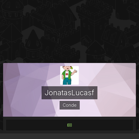
JonatasLucasf
Conde