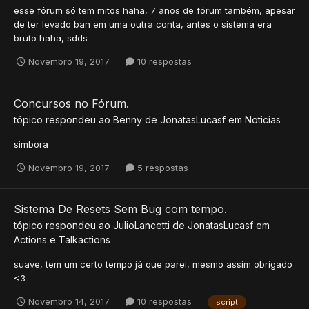
esse fórum só tem mitos haha, 7 anos de fórum também, apesar
de ter levado ban em uma outra conta, antes o sistema era
bruto haha, sdds
Novembro 19, 2017
10 respostas
Concursos no Fórum.
tópico respondeu ao
Benny
de
JonatasLucasf
em
Noticias
simbora
Novembro 19, 2017
5 respostas
Sistema De Resets Sem Bug com tempo.
tópico respondeu ao
JulioLancetti
de
JonatasLucasf
em
Actions e Talkactions
suave, tem um certo tempo já que parei, mesmo assim obrigado
<3
Novembro 14, 2017
10 respostas
script