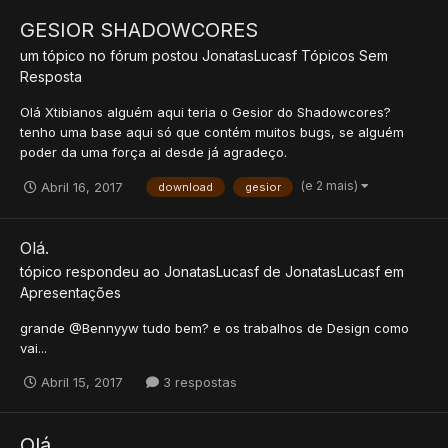
GESIOR SHADOWCORES
um tópico no fórum postou
JonatasLucasf
Tópicos Sem
Resposta
Olá Xtibianos alguém aqui teria o Gesior do Shadowcores?
tenho uma base aqui só que contém muitos bugs, se alguém
poder da uma força ai desde já agradeço.
(e 2 mais)
Abril 16, 2017
download
gesior
Olá.
tópico respondeu ao
JonatasLucasf
de
JonatasLucasf
em
Apresentações
grande @Bennyyw tudo bem? e os trabalhos de Design como
vai...
Abril 15, 2017
3 respostas
Olá.