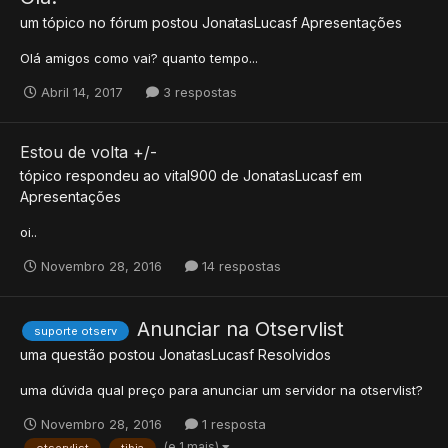
um tópico no fórum postou
JonatasLucasf
Apresentações
Olá amigos como vai? quanto tempo...
Abril 14, 2017
3 respostas
Estou de volta +/-
tópico respondeu ao
vital900
de
JonatasLucasf
em
Apresentações
oi..
Novembro 28, 2016
14 respostas
Anunciar na Otservlist
suporte otserv
uma questão postou
JonatasLucasf
Resolvidos
uma dúvida qual preço para anunciar um servidor na otservlist?
Novembro 28, 2016
1 resposta
(e 1 mais)