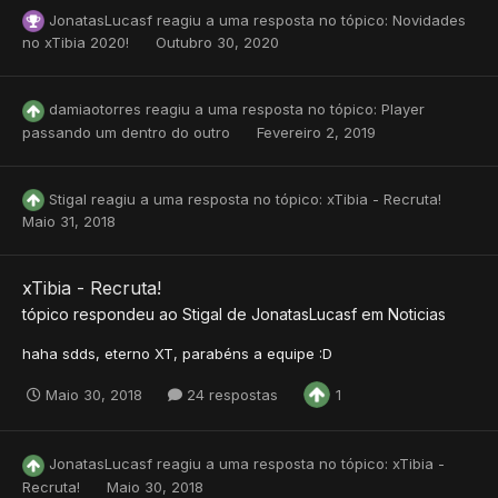
JonatasLucasf
reagiu a uma resposta no tópico:
Novidades
no xTibia 2020!
Outubro 30, 2020
damiaotorres
reagiu a uma resposta no tópico:
Player
passando um dentro do outro
Fevereiro 2, 2019
Stigal
reagiu a uma resposta no tópico:
xTibia - Recruta!
Maio 31, 2018
xTibia - Recruta!
tópico respondeu ao
Stigal
de
JonatasLucasf
em
Noticias
haha sdds, eterno XT, parabéns a equipe :D
Maio 30, 2018
24 respostas
1
JonatasLucasf
reagiu a uma resposta no tópico:
xTibia -
Recruta!
Maio 30, 2018