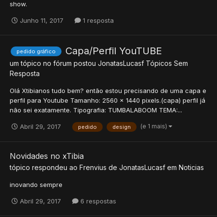
show.
Junho 11, 2017
1 resposta
Capa/Perfil YouTUBE
pedido gráfico
um tópico no fórum postou
JonatasLucasf
Tópicos Sem
Resposta
Olá Xtibianos tudo bem? então estou precisando de uma capa e
perfil para Youtube Tamanho: 2560 x 1440 pixels.(capa) perfil já
não sei exatamente. Tipografia: TUMBALABOOM TEMA:...
(e 1 mais)
Abril 29, 2017
pedido
design
Novidades no xTibia
tópico respondeu ao
Frenvius
de
JonatasLucasf
em
Noticias
inovando sempre
Abril 29, 2017
6 respostas