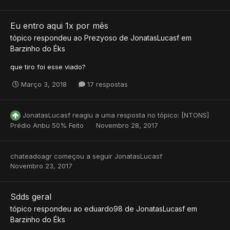
Eu entro aqui 1x por mês
tópico respondeu ao
Prezyoso
de
JonatasLucasf
em
Barzinho do Éks
que tiro foi esse viado?
Março 3, 2018
17 respostas
JonatasLucasf
reagiu a uma resposta no tópico:
[NTONS]
Prédio Anbu 50% Feito
Novembro 28, 2017
chateadoagr
começou a seguir
JonatasLucasf
Novembro 23, 2017
Sdds geral
tópico respondeu ao
eduardo98
de
JonatasLucasf
em
Barzinho do Éks