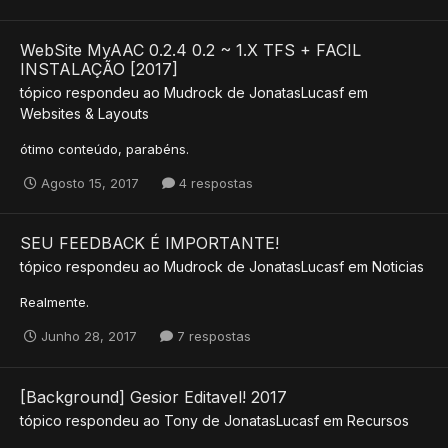
WebSite MyAAC 0.2.4 0.2 ~ 1.X TFS + FACIL
INSTALAÇÃO [2017]
tópico respondeu ao
Mudrock
de
JonatasLucasf
em
Websites & Layouts
ótimo conteúdo, parabéns.
Agosto 15, 2017
4 respostas
SEU FEEDBACK É IMPORTANTE!
tópico respondeu ao
Mudrock
de
JonatasLucasf
em
Noticias
Realmente.
Junho 28, 2017
7 respostas
[Background] Gesior Editavel! 2017
tópico respondeu ao
Tony
de
JonatasLucasf
em
Recursos