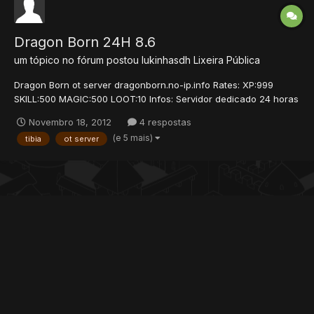
Dragon Born 24H 8.6
um tópico no fórum postou
lukinhasdh
Lixeira Pública
Dragon Born ot server dragonborn.no-ip.info Rates: XP:999
SKILL:500 MAGIC:500 LOOT:10 Infos: Servidor dedicado 24 horas
online. Vagas abertas*. Estamos em fase de teste, as rates e até
Novembro 18, 2012
4 respostas
mesmo o mapa podem mudar de acordo com a opinião dos
(e 5 mais)
tibia
ot server
players, mande sua sugestão para tempo...