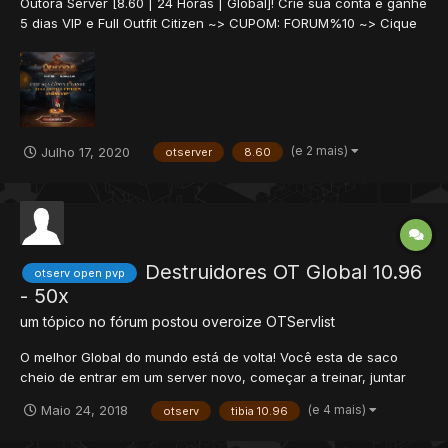
Outora Server [8.60 | 24 Horas | Global]! Crie sua conta e ganhe
5 dias VIP e Full Outfit Citizen ~> CUPOM: FORUM%10 ~> Cique
aqui ou copie e cole a URL abaixo. https://www.outora.io/?
subtopic=create_account Servidor Global na versão 8.60 | 24
Horas Rate:...
(e 2 mais)
Julho 17, 2020
otserver
8.60
Destruidores OT Global 10.96
otserv open pvp
- 50x
um tópico no fórum postou
overoize
OTServlist
O melhor Global do mundo está de volta! Você esta de saco
cheio de entrar em um server novo, começar a treinar, juntar
itens e depois não conseguir mais logar? Pois é, aqui o servidor
(e 4 mais)
Maio 24, 2018
otserv
tibia 10.96
é 100% dedicado e online 24horas. Sem perigo de resets!
destruidores.servegame.com Vers...