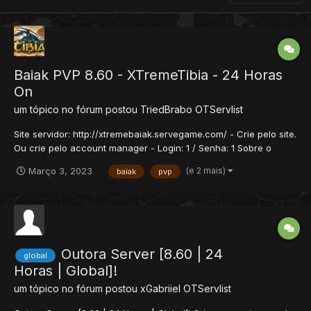
Baiak PVP 8.60 - XTremeTibia - 24 Horas
On
um tópico no fórum postou
TriedBrabo
OTServlist
Site servidor: http://xtremebaiak.servegame.com/ - Crie pelo site.
Ou crie pelo account manager - Login: 1 / Senha: 1 Sobre o
Servidor 24 Horas Online Várias Quests 4 sistemas de Vip 1
(e 2 mais)
Março 3, 2023
baiak
pvp
donate somente hunts para level 620+ Caves exclusivas...
Outora Server [8.60 | 24
global
Horas | Global]!
um tópico no fórum postou
xGabriiel
OTServlist