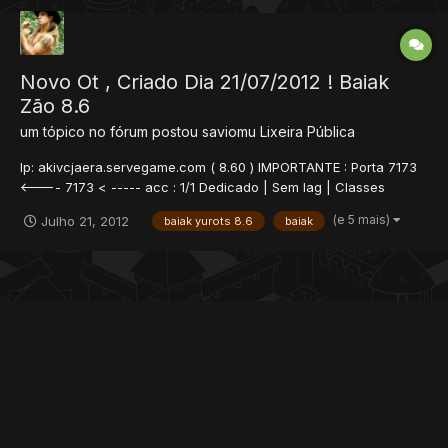
Novo Ot , Criado Dia 21/07/2012 ! Baiak
Zão 8.6
um tópico no fórum postou
saviomu
Lixeira Pública
Ip: akivcjaera.servegame.com ( 8.60 ) IMPORTANTE : Porta 7173
<---- 7173 < ----- acc : 1/1 Dedicado | Sem lag | Classes
Balanceadas | Quest Nova | Vip 1 Freezão | Chege e fala assim
(e 5 mais)
Julho 21, 2012
baiak yurots 8.6
baiak
pro seus inimigos : Aki.... Vc ja era !!! kkkkk ehnois