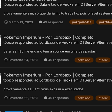
tópico respondeu ao
Gabrieltxu
de
Hiroxz
em
OTServer Alternati
provalvamente sim, só que daria muito trabalho, pois o level system 
Março 13, 2023
49 respostas
pokejornadas
poketibia
Pokemon Imperium - Por Lordbaxx | Completo
tópico respondeu ao
Lordbaxx
de
Hiroxz
em
OTServer Alternati
cara, se não me engano tem a source em uma das pastas..
Fevereiro 24, 2023
40 respostas
pokemon
otserv
Pokemon Imperium - Por Lordbaxx | Completo
tópico respondeu ao
Lordbaxx
de
Hiroxz
em
OTServer Alternati
provalvamente seu anti vírus excluiu o executados!
Fevereiro 22, 2023
40 respostas
pokemon
otserv