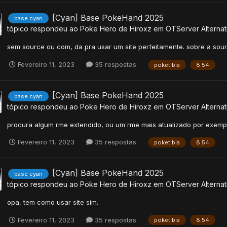
[Cyan] Base PokeHand 2025
base cyan
tópico respondeu ao
Poke Hero
de
Hiroxz
em
OTServer Alternat
sem source ou com, da pra usar um site perfeitamente. sobre a sour
Fevereiro 11, 2023
35 respostas
poketibia
8.54
[Cyan] Base PokeHand 2025
base cyan
tópico respondeu ao
Poke Hero
de
Hiroxz
em
OTServer Alternat
procura algum rme extendido, ou um rme mais atualizado por exempl
Fevereiro 11, 2023
35 respostas
poketibia
8.54
[Cyan] Base PokeHand 2025
base cyan
tópico respondeu ao
Poke Hero
de
Hiroxz
em
OTServer Alternat
opa, tem como usar site sim.
Fevereiro 11, 2023
35 respostas
poketibia
8.54