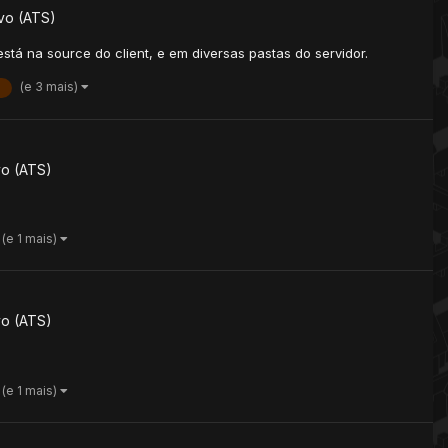
vo (ATS)
está na source do client, e em diversas pastas do servidor.
(e 3 mais)
vo (ATS)
(e 1 mais)
vo (ATS)
(e 1 mais)