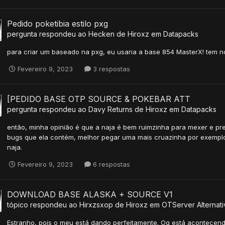
Pedido poketibia estilo pxg
pergunta respondeu ao
Hecken
de
Hiroxz
em
Datapacks
para criar um baseado na pxg, eu usaria a base 854 MasterX! tem no 
Fevereiro 9, 2023
3 respostas
[PEDIDO BASE OTP SOURCE & POKEBAR ATT
pergunta respondeu ao
Davy Returns
de
Hiroxz
em
Datapacks
então, minha opinião é que a naja é bem ruimzinha para mexer e pre
bugs que ela contém, melhor pegar uma mais cruazinha por exemplo a
naja.
Fevereiro 9, 2023
6 respostas
DOWNLOAD BASE ALASKA + SOURCE V1
tópico respondeu ao
Hirxzsxop
de
Hiroxz
em
OTServer Alternati
Estranho, pois o meu está dando perfeitamente. Oq está acontecen