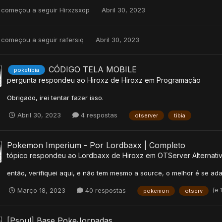
começou a seguir
Hirxzsxop
Abril 30, 2023
começou a seguir
rafersiq
Abril 30, 2023
CÓDIGO TELA MOBILE
poketibia
pergunta respondeu ao
Hiroxz
de
Hiroxz
em
Programação
Obrigado, irei tentar fazer isso.
Abril 30, 2023
4 respostas
otserver
tibia
Pokemon Imperium - Por Lordbaxx | Completo
tópico respondeu ao
Lordbaxx
de
Hiroxz
em
OTServer Alternati
então, verifiquei aqui, e não tem mesmo a source, o melhor é se ada
(e 
Março 18, 2023
40 respostas
pokemon
otserv
[Psoul] Base PokeJornadas