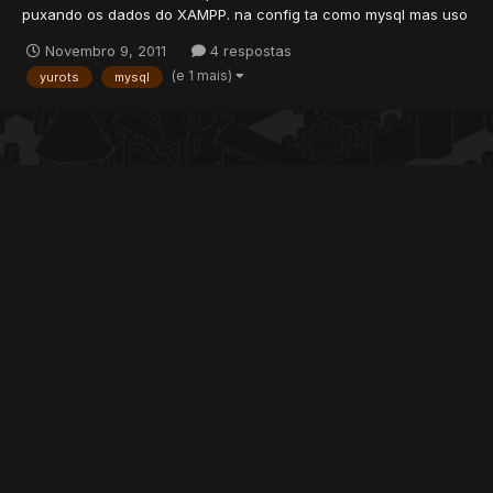
puxando os dados do XAMPP. na config ta como mysql mas uso
alguma conta da DB Xampp e nao entra. Gostaria de ajuda. Por
Novembro 9, 2011
4 respostas
favor. Quando a conta eh criada pelo account manager tudo vai
(e 1 mais)
yurots
mysql
para uma pasta "accounts" So que nao quero que seja ass...