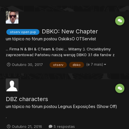
DBKO: New Chapter
otserv open pvp
um tópico no fórum postou
OskiiksO
OTServlist
... Firma N & BH & CTeam & Oski ... Witamy :). Chcielibyśmy
zaprezentować Państwu naszą wersję DBKO 3.1 dla fanów z
protokołem 8.54. To nie jest czysty kopią DBKO typowy, jest to
(e 7 mais)
Outubro 30, 2017
otserv
dbko
wersja edytowana z nowych uaktualnień następujące: * Hero -
Beerus -Tapion -Jiren * Nowe przedmi...
DBZ characters
um tópico no fórum postou
Legnus
Exposições (Show Off)
.
Outubro 21, 2016
5 respostas