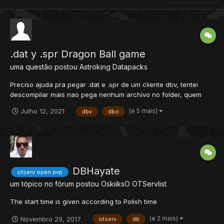
.dat y .spr Dragon Ball game
uma questão postou
Astroking
Datapacks
Preciso ajuda pra pegar .dat e .spr de um cliente dbv, tentei
descompilar mais nao pega nenhum archivo no folder, quem
poderia mim ajudar? Perdão por meu portugues eu sou
(e 5 mais)
Julho 12, 2021
dbv
dbo
mexicano
DBHayate
otserv open pvp
um tópico no fórum postou
OskiiksO
OTServlist
The start time is given according to Polish time
(e 2 mais)
Novembro 29, 2017
otserv
db