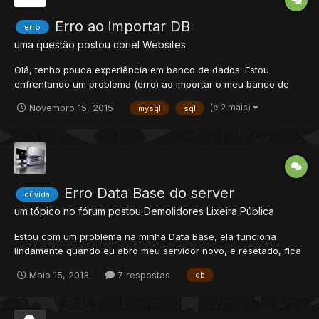
Erro ao importar DB
erro
uma questão postou
coriel
Websites
Olá, tenho pouca experiência em banco de dados. Estou
enfrentando um problema (erro) ao importar o meu banco de
dados, alguém poderia me ajudar? Desde já, grato!
(e 2 mais)
Novembro 15, 2015
mysql
sql
http://prntscr.com/92vvv1
Erro Data Base do server
dúvida
um tópico no fórum postou
Demolidores
Lixeira Pública
Estou com um problema na minha Data Base, ela funciona
lindamente quando eu abro meu servidor novo, e resetado, fica
com uptime de semanas, não da erro nenhum, é tudo
Maio 15, 2013
7 respostas
db
lindo...Porém depois que ela fica "velha" com bastante players
criado, etc... ela começa a dar erro. O server fica online e da e...