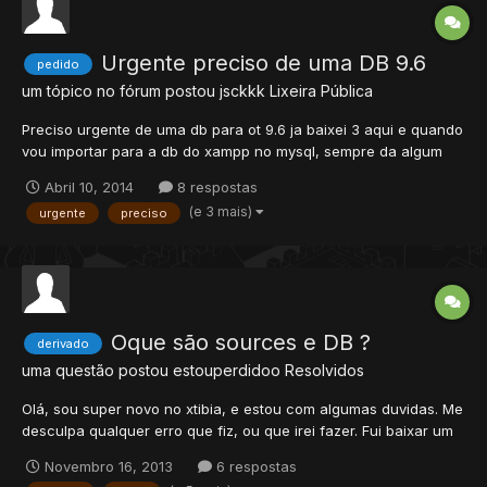
Urgente preciso de uma DB 9.6
pedido
um tópico no fórum postou
jsckkk
Lixeira Pública
Preciso urgente de uma db para ot 9.6 ja baixei 3 aqui e quando
vou importar para a db do xampp no mysql, sempre da algum
erro diz que e incompatível vou postar aqui em baixo alguns dos
Abril 10, 2014
8 respostas
erros que deu, meu xampp e o 1.4.0 vou baixar outro aqui de
(e 3 mais)
urgente
preciso
versão mais recente n sei se vai dar pra instalar...
Oque são sources e DB ?
derivado
uma questão postou
estouperdidoo
Resolvidos
Olá, sou super novo no xtibia, e estou com algumas duvidas. Me
desculpa qualquer erro que fiz, ou que irei fazer. Fui baixar um
ot e havia 2 links de download, o do ot e um de "sources +DB".
Novembro 16, 2013
6 respostas
Oque são essas Sources e o DB ? Me refiro a este servidor