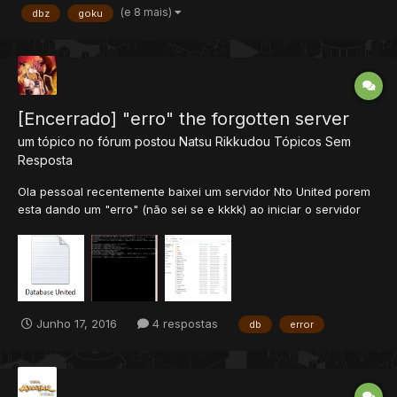
(e 8 mais)
dbz
goku
[Encerrado] "erro" the forgotten server
um tópico no fórum postou
Natsu Rikkudou
Tópicos Sem
Resposta
Ola pessoal recentemente baixei um servidor Nto United porem
esta dando um "erro" (não sei se e kkkk) ao iniciar o servidor
Alguém poderia me ajudar por favor A Db do servidor so abre
como txt não ser porq Erro ao iniciar Desde ja agradecido
(Desculpem por qqr erro) -- Database...
Junho 17, 2016
4 respostas
db
error