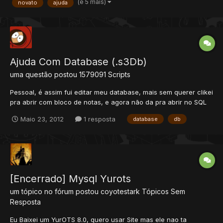
(e 5 mais)
novato
ajuda
http://www.xtibia.com/forum/topic/214805-global-ma...
Ajuda Com Database (.s3Db)
uma questão postou
1579091
Scripts
Pessoal, é assim fui editar meu database, mais sem querer clikei
pra abrir com bloco de notas, e agora não da pra abrir no SQL
Studio.... ele fico como .txt e não como .3sDb... Como faço pra
Maio 23, 2012
1 resposta
database
db
trazer a versão anterior??
[Encerrado] Mysql Yurots
um tópico no fórum postou
coyotestark
Tópicos Sem
Resposta
Eu Baixei um YurOTS 8.0, quero usar Site mas ele nao ta