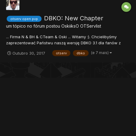
DBKO: New Chapter
otserv open pvp
um tópico no fórum postou
OskiiksO
OTServlist
... Firma N & BH & CTeam & Oski ... Witamy :). Chcielibyśmy
zaprezentować Państwu naszą wersję DBKO 3.1 dla fanów z
protokołem 8.54. To nie jest czysty kopią DBKO typowy, jest to
(e 7 mais)
Outubro 30, 2017
otserv
dbko
wersja edytowana z nowych uaktualnień następujące: * Hero -
Beerus -Tapion -Jiren * Nowe przedmi...