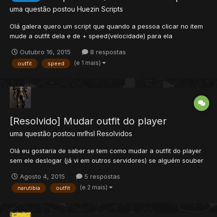
uma questão postou
Huezin
Scripts
Olá galera quero um script que quando a pessoa clicar no item
mude a outfit dela e de + speed(velocidade) para ela
Outubro 16, 2015
8 respostas
(e 1 mais)
outfit
speed
[Resolvido] Mudar outfit do player
uma questão postou
mrlhsl
Resolvidos
Olá eu gostaria de saber se tem como mudar a outfit do player
sem ele deslogar (já vi em outros servidores) se alguém souber
como me mande algum tutorial ou algo do tipo. meu tibia:
Agosto 4, 2015
5 respostas
narutibia 8.54 obs: se estiver no local errado movam por favor.
(e 2 mais)
narutibia
outfit