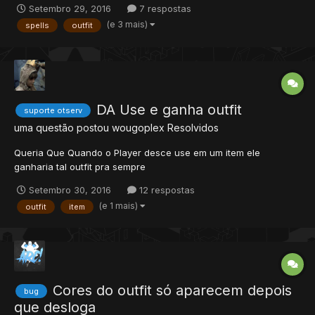
Setembro 29, 2016
7 respostas
pena?
(e 3 mais)
spells
outfit
DA Use e ganha outfit
suporte otserv
uma questão postou
wougoplex
Resolvidos
Queria Que Quando o Player desce use em um item ele
ganharia tal outfit pra sempre
Setembro 30, 2016
12 respostas
(e 1 mais)
outfit
item
Cores do outfit só aparecem depois
bug
que desloga