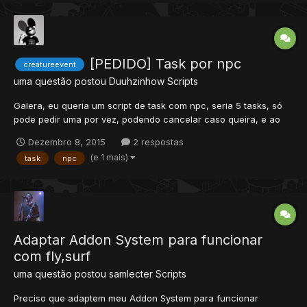
[PEDIDO] Task por npc
creatureevent
uma questão postou
Duuhzinhow
Scripts
Galera, eu queria um script de task com npc, seria 5 tasks, só
pode pedir uma por vez, podendo cancelar caso queira, e ao
finalizar as 5 tasks ganharia os addons 1 e 2 do assassin outfit,
Dezembro 8, 2015
2 respostas
vlw!
(e 1 mais)
task
npc
Adaptar Addon System para funcionar
com fly,surf
uma questão postou
samlecter
Scripts
Preciso que adaptem meu Addon System para funcionar