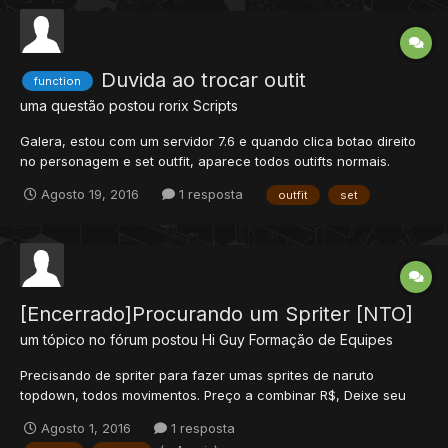
Duvida ao trocar outit
function
uma questão postou
rorix
Scripts
Galera, estou com um servidor 7.6 e quando clica botao direito
no personagem e set outfit, aparece todos outifts normais.
Como eu faço para adicionar mais outfits ali? ja fui na pasta
Agosto 19, 2016
1 resposta
outfit
set
/xml/outfits.xml e editei o arquivo, mas não tive êxisto, deixei o
arquivo em branco e nada mudou!
[Encerrado]Procurando um Spriter [NTO]
um tópico no fórum postou
Hi Guy
Formação de Equipes
Precisando de spriter para fazer umas sprites de naruto
topdown, todos movimentos. Preço a combinar R$, Deixe seu
contato .
Agosto 1, 2016
1 resposta