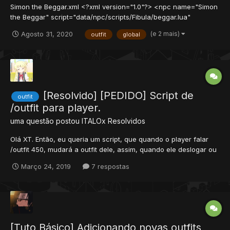
Simon the Beggar.xml <?xml version="1.0"?> <npc name="Simon
the Beggar" script="data/npc/scripts/Fibula/beggar.lua"
walkinterval="2000"> <health now="200" max="200" /> <look
(e 2 mais)
Agosto 31, 2020
outfit
global
type="153" head="116" body="123" legs="123" feet="40"
addons="3"/> <parameters> <parameter key="message_greet"
v...
[Resolvido] [PEDIDO] Script de
outfit
/outfit para player.
uma questão postou
ITALOx
Resolvidos
Olá XT. Então, eu queria um script, que quando o player falar
/outfit 450, mudará a outfit dele, assim, quando ele deslogar ou
morrer, sumirá. e ele só poderá usar o comando em menos de
Março 24, 2019
7 respostas
24 HORAS. Exemplo: 21:13 Lord Surfista [250]: /outfit 450 Certo, o
outfit muda, ai ele desloga...
[Tuto Básico] Adicionando novas outfits