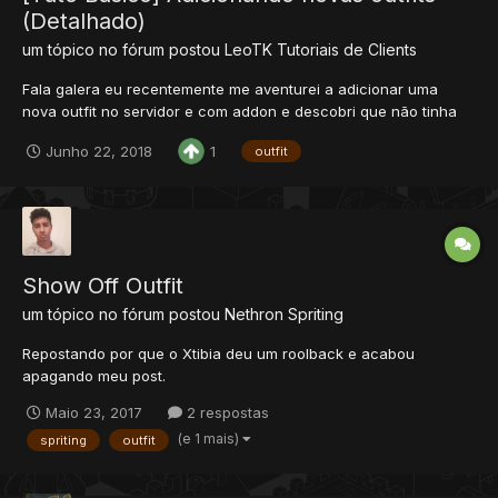
(Detalhado)
um tópico no fórum postou
LeoTK
Tutoriais de Clients
Fala galera eu recentemente me aventurei a adicionar uma
nova outfit no servidor e com addon e descobri que não tinha
muitos conteúdos falando sobre isso detalhadamente com
Junho 22, 2018
1
outfit
imagens etc... então resolvi pegar tudo o que aprendi e vou
explicar a vocês detalhadamente passo a passo com as
ferramentas qu...
Show Off Outfit
um tópico no fórum postou
Nethron
Spriting
Repostando por que o Xtibia deu um roolback e acabou
apagando meu post.
Maio 23, 2017
2 respostas
(e 1 mais)
spriting
outfit