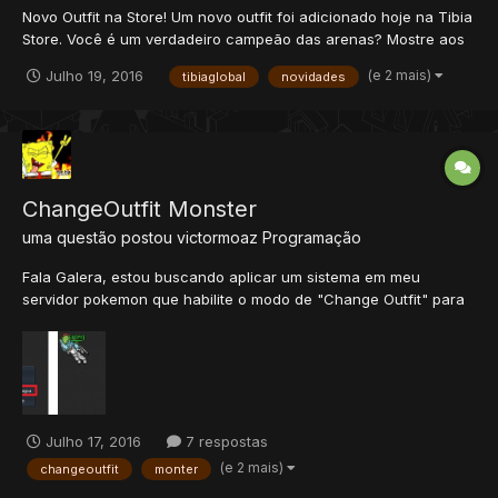
Novo Outfit na Store! Um novo outfit foi adicionado hoje na Tibia
Store. Você é um verdadeiro campeão das arenas? Mostre aos
outros do que você é feito, e vista-se como um! Dê uma olhada
(e 2 mais)
Julho 19, 2016
tibiaglobal
novidades
no novo Arena Champion Outfit disponível na store, uma nova
roupa para todos os destemidos lutadores da are...
ChangeOutfit Monster
uma questão postou
victormoaz
Programação
Fala Galera, estou buscando aplicar um sistema em meu
servidor pokemon que habilite o modo de "Change Outfit" para
summons. Explicando melhor: Quando o player clicar com o
botão direito sobre o pokemon irá aparece juntamente com as
opções de look, use, atack etc, a opção change outfit. Seri...
Julho 17, 2016
7 respostas
(e 2 mais)
changeoutfit
monter