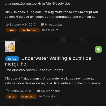
uma questão postou
Hi im Mell
Resolvidos
Olá xTibianos, eu to com um bug muito tenso em um script (ou
os dois?) eu uso um script de transformação que mantem as
cores que o player usa na roupa, antes do player se
Setembro 9, 2016
6 respostas
transformar ele pode mudar as cores à vontade que as cores
(e 5 mais)
erro
creaturescri
vão mudar na hora, mas depois que ele se transforma, ele
mantem as cor...
Underwater Walking e outfit de
tfs 0.3
mergulho
uma questão postou
Josegvb
Scripts
Olá queria 1 ajuda com o Underwater walk, tipo no momento
esta se voce descer na agua vc fica lento e o poke tb, queria o
movement pra que o pokemon ficase + rapido embaixa da agua
Junho 14, 2016
56 respostas
SE FOR WATER TYPER ou crystal (no caso do shiny onix) tb
(e 3 mais)
agua
mergulho
queria 1 script q ao entrar na agua pegase uma storage,...