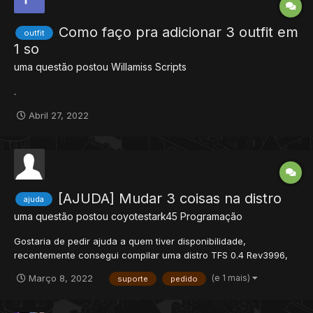
Como faço pra adicionar 3 outfit em
outfit
1 so
uma questão postou
Willamiss
Scripts
.
Abril 27, 2022
[AJUDA] Mudar 3 coisas na distro
ajuda
uma questão postou
coyotestark45
Programação
Gostaria de pedir ajuda a quem tiver disponibilidade,
recentemente consegui compilar uma distro TFS 0.4 Rev3996,
botei porcentagem na hp/mana, porem queria tambem fazer +3
(e 1 mais)
Março 8, 2022
suporte
pedido
mudanças, mas não tenho a minima ideia de onde mecher. Que
seria: 1 - Colocar para dano de ENERGYDEMAGE tirasse...