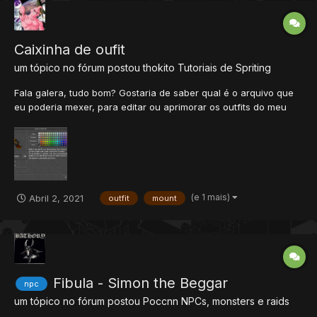
Caixinha de oufit
um tópico no fórum postou
thokito
Tutoriais de Spriting
Fala galera, tudo bom? Gostaria de saber qual é o arquivo que
eu poderia mexer, para editar ou aprimorar os outfits do meu
servidor. Eu gostaria de atualizar para colocar a caixinha de
montarias. meu ot é 8.6. Eu ja vi em outros ot's, sei que é
possivel.
(e 1 mais)
Abril 2, 2021
outfit
mount
Fibula - Simon the Beggar
npc
um tópico no fórum postou
Poccnn
NPCs, monsters e raids