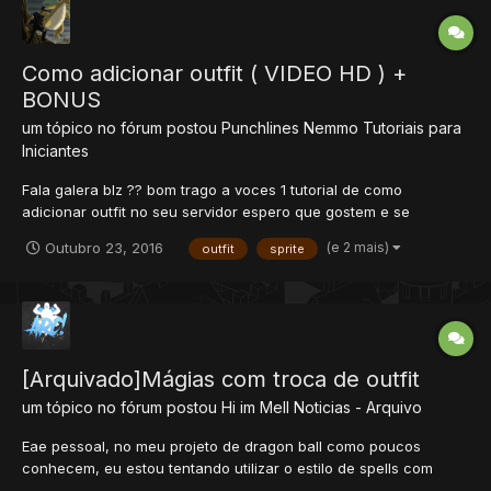
Como adicionar outfit ( VIDEO HD ) +
BONUS
um tópico no fórum postou
Punchlines Nemmo
Tutoriais para
Iniciantes
Fala galera blz ?? bom trago a voces 1 tutorial de como
adicionar outfit no seu servidor espero que gostem e se
gostarem me deem 1 rep + pra ajudar e se nao e inscrito no
(e 2 mais)
Outubro 23, 2016
outfit
sprite
meu canal oque esta esperando ?? inscreva-se
https://www.youtube.com/watch?v=xOAlnVa4W-
A&feature=youtu.be
[Arquivado]Mágias com troca de outfit
um tópico no fórum postou
Hi im Mell
Noticias - Arquivo
Eae pessoal, no meu projeto de dragon ball como poucos
conhecem, eu estou tentando utilizar o estilo de spells com
troca de outfit, como mostra o gif abaixo. Acham que vale a