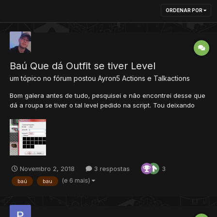
ORDENAR POR
Baú Que dá Outfit se tiver Level
um tópico no fórum postou
Ayron5
Actions e Talkactions
Bom galera antes de tudo, pesquisei e não encontrei desse que
dá a roupa se tiver o tal level pedido na script. Tou deixando
bem explicado para melhor compreensão de todos. O script é
simples e já foi testado, estando o mesmo 100% na minha base
8.54 Vamos lá! Vá em data/actions/script...
Novembro 2, 2018
3 respostas
3
(e 6 mais)
baú
bau