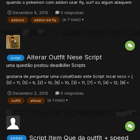
quando o pokemon com addon usar fly, surf ou algum ataquem
que altere o outfit, exemplo: rollout, shredder team, counter
Dezembro 9, 2015
5 respostas
helix etc... Preciso que me ajudem, coloquei um Addon System
(e 7 mais)
addons
addon em fly
no meu Poketibia, já coloquei varios addons e itens para us...
Alterar Outfit Nese Script
script
uma questão postou
deadkiller
Scripts
gostaria de perguntar uma coisa!Dado este Script: local vocs = {
[0] = 11, [5] = 9, [2] = 10, [6] = 10, [3] = 11, [7] = 11, [4] = 12, [8] =
12, } function onUse(cid, item, fromPosition, itemEx, toPosition) if
Dezembro 2, 2015
5 respostas
getPlayerStorageValue(cid, 1992) == 1 then return
(e 1 mais)
outfit
alterar
doCreatureSay(cid, "...
Script Item Que da outfit + speed
pedido