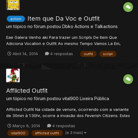
Item que Da Voc e Outfit
action
um tópico no fórum postou
Dbko
Actions e Talkactions
Eae Galera Venho aki Para trazer um Scripts De Item Que
Adiciona Vocation e Outfit Ao mesmo Tempo Vamos La Em,
<Actions> <scripts> crie um arquivo.lua chamado vocknight e
Abril 14, 2014
4 respostas
outfit
script
cole a seguinte scripts Em actions.xml Adicione registre a
seguinte tag <action itemid="ID DO ITEM" script="vo...
Afflicted Outfit
um tópico no fórum postou
vital900
Lixeira Pública
Afflicted Outfit Na cidade de venore, ocorrendo com a variante
de 30min à 1:30hr, ocorre a invasão dos Feverish Citizens. Estes
monstros dropam panos (Dubious Piece of Cloth, Ludicrous
Março 6, 2014
4 respostas
Piece of Cloth, Luminous Piece of Cloth, Obvious Piece of
(e 3 mais)
vital900
afflicted outfit
Cloth,Ominous Piece of Cloth, Voluminous Piece of C...