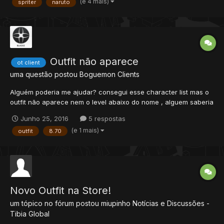
(e 4 mais)
spriter
naruto
Outfit não aparece
ot client
uma questão postou
Boguemon
Clients
Alguém poderia me ajudar? consegui esse character list mas o
outfit não aparece nem o level abaixo do nome , alguem saberia
me ajudar? e tbm se possível, fazer aparecer o health atual/max
Junho 25, 2016
5 respostas
e mana atual/max e a experience Aqui o link do character list
(e 1 mais)
outfit
8.70
Novo Outfit na Store!
um tópico no fórum postou
miupinho
Notícias e Discussões -
Tibia Global