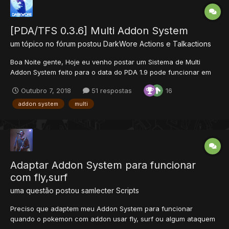
[PDA/TFS 0.3.6] Multi Addon System
um tópico no fórum postou
DarkWore
Actions e Talkactions
Boa Noite gente, Hoje eu venho postar um Sistema de Multi
Addon System feito para o data do PDA 1.9 pode funcionar em
TFS 0.3.6 com pequenas adaptações, como eu havia dito em
Outubro 7, 2018
51 respostas
16
outra postagem esse Sistema foi feito por meu Amigo Slicer e
tem algumas coisas minhas e de alguns amigos, Bom em outra
addon system
multi
base...
Adaptar Addon System para funcionar
com fly,surf
uma questão postou
samlecter
Scripts
Preciso que adaptem meu Addon System para funcionar
quando o pokemon com addon usar fly, surf ou algum ataquem
que altere o outfit, exemplo: rollout, shredder team, counter