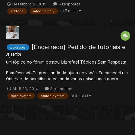
Dezembro 9, 2015
5 respostas
helix etc... Preciso que me ajudem, coloquei um Addon System
(e 7 mais)
addons
addon em fly
no meu Poketibia, já coloquei varios addons e itens para us...
[Encerrado] Pedido de tutoriais e
poketibia
ajuda
um tópico no fórum postou
luizrafael
Tópicos Sem Resposta
Bom Pessoal...To precisando da ajuda de vocês. Eu comecei um
Otserver de poketibia to editando varias coisas, mas quero
mudar algumas coisas a mais, tipo como as tasks dos clans
Abril 23, 2014
3 respostas
aumentar os itens que tem que levar, aumentar a quantia dos
(e 3 mais)
icon system
addon system
pokes para matar, mudar os...