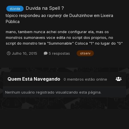
Duvida na Spell ?
dúvida
tópico respondeu ao
raynerjr
de
Duuhzinhow
em
Lixeira
Pública
mano, tambem nunca achei onde configurar ela, mas os
monstros sumonaveis voce edita no script dos proprios, no
script do monstro tera "Summonable" Coloca "1" no lugar do "0"
Julho 10, 2015
5 respostas
otserv
Quem Está Navegando
0 membros estão online
Nenhum usuário registrado visualizando esta página.