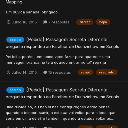
Mapping
sim duvida sanada, obrigado
Julho 16, 2015
7 respostas
marcar
mapa
[Pedido] Passagem Secreta Diferente
pedido
pergunta respondeu ao
Farathor
de
Duuhzinhow
em
Scripts
Perfeito, porém, tem como voce fazer para aparecer uma
mensagem branca na tela quando entrar no tp? rep+ ja
Julho 14, 2015
15 respostas
script
resolvido
[Pedido] Passagem Secreta Diferente
pedido
pergunta respondeu ao
Farathor
de
Duuhzinhow
em
Scripts
uma duvida só, eu nao vi nas configuraçoes entao pensei,
quando o teleport sumir, a estatua vai voltar para o local que
seria em cima dele? e tambem, quando a estatua voltar as...