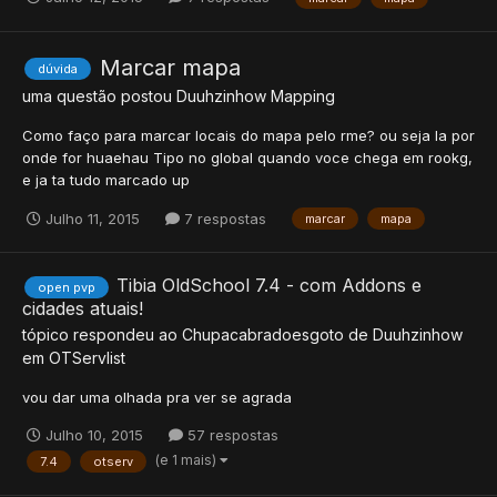
Marcar mapa
dúvida
uma questão postou
Duuhzinhow
Mapping
Como faço para marcar locais do mapa pelo rme? ou seja la por
onde for huaehau Tipo no global quando voce chega em rookg,
e ja ta tudo marcado up
Julho 11, 2015
7 respostas
marcar
mapa
Tibia OldSchool 7.4 - com Addons e
open pvp
cidades atuais!
tópico respondeu ao
Chupacabradoesgoto
de
Duuhzinhow
em
OTServlist
vou dar uma olhada pra ver se agrada
Julho 10, 2015
57 respostas
(e 1 mais)
7.4
otserv