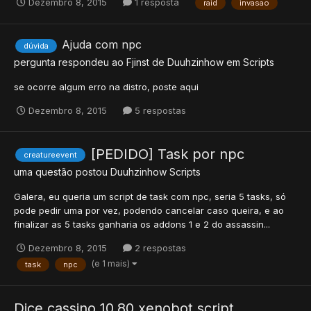
Dezembro 8, 2015
1 resposta
raid
invasao
Ajuda com npc
dúvida
pergunta respondeu ao
Fjinst
de
Duuhzinhow
em
Scripts
se ocorre algum erro na distro, poste aqui
Dezembro 8, 2015
5 respostas
[PEDIDO] Task por npc
creatureevent
uma questão postou
Duuhzinhow
Scripts
Galera, eu queria um script de task com npc, seria 5 tasks, só
pode pedir uma por vez, podendo cancelar caso queira, e ao
finalizar as 5 tasks ganharia os addons 1 e 2 do assassin...
Dezembro 8, 2015
2 respostas
(e 1 mais)
task
npc
Dice cassino 10.80 xenobot script