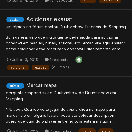
Julho 14, 2015
15 respostas
script
resolvido
Adicionar exaust
action
um tópico no fórum postou
Duuhzinhow
Tutoriais de Scripting
Bom galera, vejo que muita gente pede ajuda para adicionar
condowl em magias, runas, actions, etc.. entao vim aqui ensianr
como adicionar o tao procurado condowl Primeiramente abra...
Julho 13, 2015
1 resposta
1
(e 3 mais)
adicionar
exaust
Marcar mapa
dúvida
pergunta respondeu ao
Duuhzinhow
de
Duuhzinhow
em
Mapping
NN, tipo... Quando vc ta jogando tibia e clica no mapa para
marcar ele em alguns locais, pode ate colocar description,
quero que quando o player entre no ot ja estejam alguns...
Julho 12, 2015
7 respostas
marcar
mapa