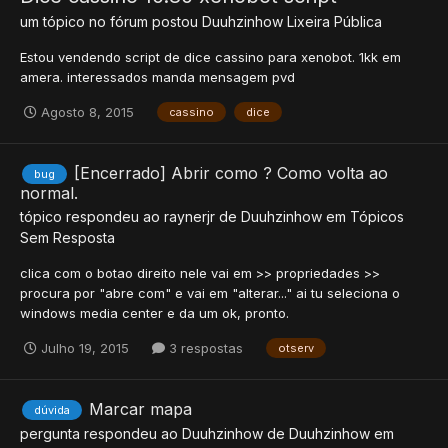
um tópico no fórum postou
Duuhzinhow
Lixeira Pública
Estou vendendo script de dice cassino para xenobot. 1kk em
amera. interessados manda mensagem pvd
Agosto 8, 2015
cassino
dice
[Encerrado] Abrir como ? Como volta ao
bug
normal.
tópico respondeu ao
raynerjr
de
Duuhzinhow
em
Tópicos
Sem Resposta
clica com o botao direito nele vai em >> propriedades >>
procura por "abre com" e vai em "alterar..." ai tu seleciona o
windows media center e da um ok, pronto.
Julho 19, 2015
3 respostas
otserv
Marcar mapa
dúvida
pergunta respondeu ao
Duuhzinhow
de
Duuhzinhow
em