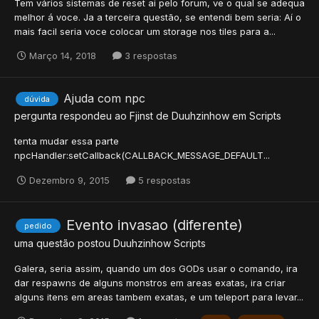
Tem vários sistemas de reset ai pelo forum, ve o qual se adequa
melhor á voce. Ja a terceira questão, se entendi bem seria: Aí o
mais facil seria voce colocar um storage nos tiles para a...
Março 14, 2018
3 respostas
Ajuda com npc
dúvida
pergunta respondeu ao
Fjinst
de
Duuhzinhow
em
Scripts
tenta mudar essa parte
npcHandler:setCallback(CALLBACK_MESSAGE_DEFAULT...
Dezembro 9, 2015
5 respostas
Evento invasao (diferente)
pedido
uma questão postou
Duuhzinhow
Scripts
Galera, seria assim, quando um dos GODs usar o comando, ira
dar respawns de alguns monstros em areas exatas, ira criar
alguns itens em areas tambem exatas, e um teleport para levar...