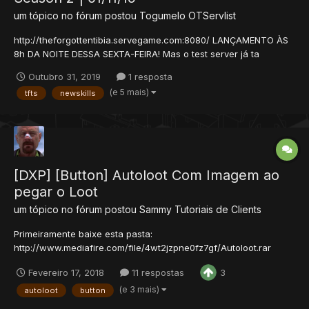
um tópico no fórum postou
Togumelo
OTServlist
http://theforgottentibia.servegame.com:8080/ LANÇAMENTO ÀS
8h DA NOITE DESSA SEXTA-FEIRA! Mas o test server já ta
rolando, dá uma olhada no site! O que faz ele ser diferente do
Outubro 31, 2019
1 resposta
Tibia / The Forgotten Server? Não tem vocações Todo mundo
(e 5 mais)
tfts
newskills
começa como...
[DXP] [Button] Autoloot Com Imagem ao
pegar o Loot
um tópico no fórum postou
Sammy
Tutoriais de Clients
Primeiramente baixe esta pasta:
http://www.mediafire.com/file/4wt2jzpne0fz7gf/Autoloot.rar
Scan:
Fevereiro 17, 2018
11 respostas
3
https://www.virustotal.com/#/file/32c61dd8d3411f9cf0584b9290
a9755f7040cd5897acacddb964b8e5bd533dd2/detection
(e 3 mais)
autoloot
button
(CASO JÁ TENHAM O AUTOLOOT, CREIO QUE PODEM PULAR