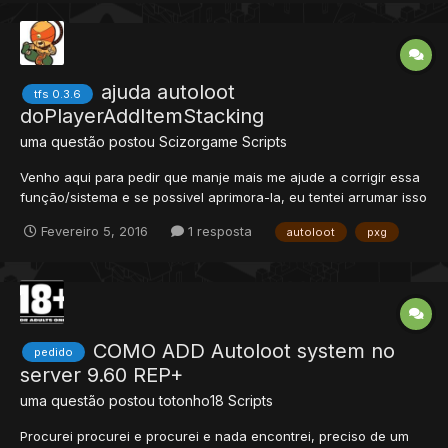
ESTA PARTE, MAS CASO DÊ ERR...
ajuda autoloot
tfs 0.3.6
doPlayerAddItemStacking
uma questão postou
Scizorgame
Scripts
Venho aqui para pedir que manje mais me ajude a corrigir essa
função/sistema e se possivel aprimora-la, eu tentei arrumar isso
de varios modos e no processo acabei bugando ainda mais até
Fevereiro 5, 2016
1 resposta
autoloot
pxg
voltar a onde estava... Esse sistema é o sistema do Mudrock que
pode ser encontrado aqui. \/ -- EDITADO...
COMO ADD Autoloot system no
pedido
server 9.60 REP+
uma questão postou
totonho18
Scripts
Procurei procurei e procurei e nada encontrei, preciso de um