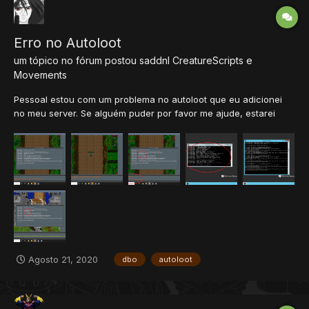
Erro no Autoloot
um tópico no fórum postou
saddnl
CreatureScripts e
Movements
Pessoal estou com um problema no autoloot que eu adicionei
no meu server. Se alguém puder por favor me ajude, estarei
disponibilizando algumas prints a baixo. Como vc podem ver,
quando eu uso o comando !autoloot ele aparece todas as
informações normal, não da nenhum bug quando eu uso os
comandos "!a...
Agosto 21, 2020
dbo
autoloot