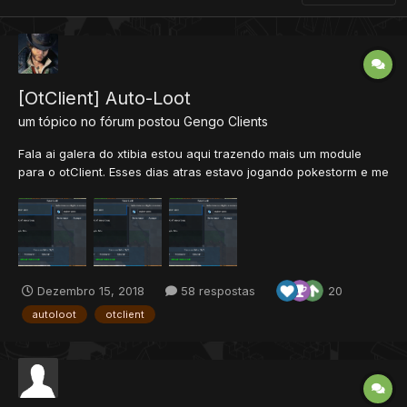
[OtClient] Auto-Loot
um tópico no fórum postou
Gengo
Clients
Fala ai galera do xtibia estou aqui trazendo mais um module
para o otClient. Esses dias atras estavo jogando pokestorm e me
deparei com o autoloot e decidi fazer um parecido com o deles
e então pensei porque não trazer para a comunidade? Afinal
não vejo muitos modulos de autoloot para otClient o u...
Dezembro 15, 2018
58 respostas
20
autoloot
otclient