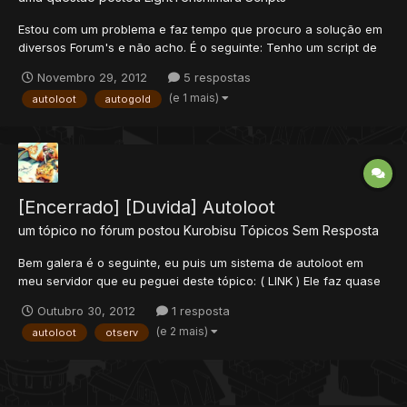
Estou com um problema e faz tempo que procuro a solução em
diversos Forum's e não acho. É o seguinte: Tenho um script de
"AutoGold" que funciona plenamente, só que quando mato
Novembro 29, 2012
5 respostas
monstros "sem corpse" como Slime e derivados ou Rift Worm
(e 1 mais)
autoloot
autogold
ele trava meu servidor e fica aparecendo mensagens constan...
[Encerrado] [Duvida] Autoloot
um tópico no fórum postou
Kurobisu
Tópicos Sem Resposta
Bem galera é o seguinte, eu puis um sistema de autoloot em
meu servidor que eu peguei deste tópico: ( LINK ) Ele faz quase
tudo certo mais o seguinte, quando o autoloot junta 100 Itens de
Outubro 30, 2012
1 resposta
exemplo: 100 Remains of Magikarp , ele para de juntar mais em
(e 2 mais)
autoloot
otserv
vez dele fazer outra pilha e continuar a juntar...