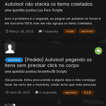
Autoloot não stacka os items coletados
uma questão postou
Lux Fero
Scripts
bom o problema é o seguinte, eu peguei um autoloot no forum e
ele funciona 100% mas ele não agrupa os items coletados.
gostaria de uma ajuda nesse problema! quem poder ajudar já
Março 28, 2023
1 resposta
script
autoloot
agradeço! ❤️ este é o script responsavel pela coleta! AutoLoot =
{ Min_Level = 10, -- [[ Level minimo...
[Pedido] Autoloot pegando os
poketibia
itens sem precisar click no corpo
uma questão postou
bruninho38
Scripts
Olá pessoal, Estou procurando a alguns dias e não consegui
fazer da certo ate o momento, então acho que mais pessoas
devem ter a mesma dificuldade. Atualmente alguns servidores
Abril 26, 2021
2 respostas
autoloot
0.3.6
de poketibia tem um autoloot que é ativado assim que o monstro
morre, você não precisa ir lá click no corpo e nem fic...