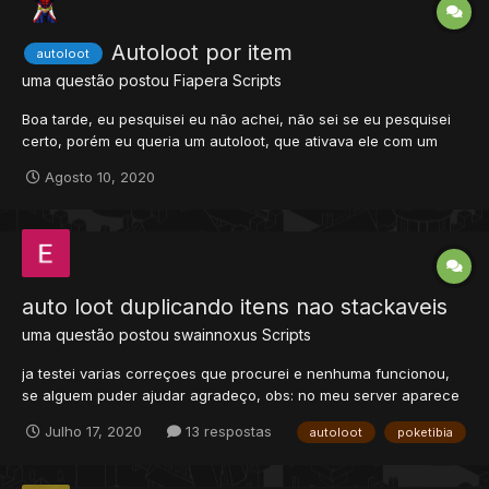
Autoloot por item
autoloot
uma questão postou
Fiapera
Scripts
Boa tarde, eu pesquisei eu não achei, não sei se eu pesquisei
certo, porém eu queria um autoloot, que ativava ele com um
item tipo da use no item vc ativa o autoloot por um determinado
Agosto 10, 2020
tempo aonde seria configurado esse tempo,depois desse tempo
o autoloot acabava aí teria que ter outro item para dar...
auto loot duplicando itens nao stackaveis
uma questão postou
swainnoxus
Scripts
ja testei varias correçoes que procurei e nenhuma funcionou,
se alguem puder ajudar agradeço, obs: no meu server aparece
0.3.6 mas nao achei essa opçao pra marcar no topico
Julho 17, 2020
13 respostas
autoloot
poketibia