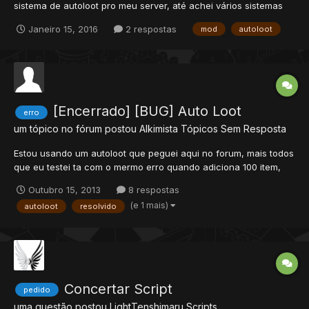
sistema de autoloot pro meu server, até achei vários sistemas
diferentes mas por alguma razão nenhum funcionou no ot, a
Janeiro 15, 2016
2 respostas
mod
autoloot
versão é 9.60, alguém consegue implementar um que funcione?
ou me recomendar algum sei lá, desde já agradeço. Encon...
[Encerrado] [BUG] Auto Loot
erro
um tópico no fórum postou
Alkimista
Tópicos Sem Resposta
Estou usando um autoloot que peguei aqui no forum, mais todos
que eu testei ta com o mermo erro quando adiciona 100 item,
ele para de adiciona, tem que tira da bag, se nao ele nao
Outubro 15, 2013
8 respostas
adiciona mais, e tem hora que ele falha, decha escapa uma,
(e 1 mais)
autoloot
resolvido
duas stone, treis stone, da esse erro tamem: [15/10/20...
Concertar Script
pedido
uma questão postou
LightTenshimaru
Scripts