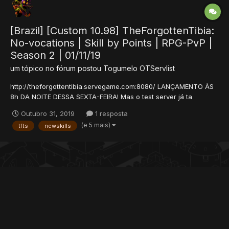
[Brazil] [Custom 10.98] TheForgottenTibia:
No-vocations | Skill by Points | RPG-PvP |
Season 2 | 01/11/19
um tópico no fórum postou
Togumelo
OTServlist
http://theforgottentibia.servegame.com:8080/ LANÇAMENTO ÀS
8h DA NOITE DESSA SEXTA-FEIRA! Mas o test server já ta
rolando, dá uma olhada no site! O que faz ele ser diferente do
Outubro 31, 2019
1 resposta
Tibia / The Forgotten Server? Não tem vocações Todo mundo
(e 5 mais)
tfts
newskills
começa como...