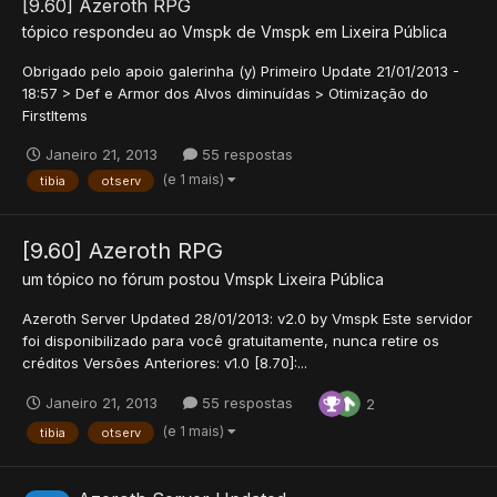
[9.60] Azeroth RPG
tópico respondeu ao
Vmspk
de
Vmspk
em
Lixeira Pública
Obrigado pelo apoio galerinha (y) Primeiro Update 21/01/2013 -
18:57 > Def e Armor dos Alvos diminuídas > Otimização do
FirstItems
Janeiro 21, 2013
55 respostas
(e 1 mais)
tibia
otserv
[9.60] Azeroth RPG
um tópico no fórum postou
Vmspk
Lixeira Pública
Azeroth Server Updated 28/01/2013: v2.0 by Vmspk Este servidor
foi disponibilizado para você gratuitamente, nunca retire os
créditos Versões Anteriores: v1.0 [8.70]:...
Janeiro 21, 2013
55 respostas
2
(e 1 mais)
tibia
otserv