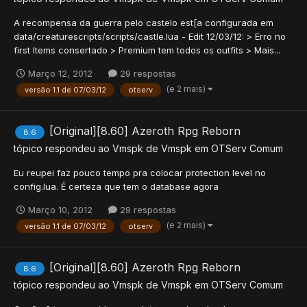
A recompensa da guerra pelo castelo est[a configurada em
data/creaturescripts/scripts/castle.lua - Edit 12/03/12: > Erro no
first Items consertado > Premium tem todos os outfits > Mais...
Março 12, 2012
29 respostas
(e 2 mais)
versão 1.1 de 07/03/12
otserv
[Original][8.60] Azeroth Rpg Reborn
8.6
tópico respondeu ao
Vmspk
de
Vmspk
em
OTServ Comum
Eu reupei faz pouco tempo pra colocar protection level no
config.lua. É certeza que tem o database agora
Março 10, 2012
29 respostas
(e 2 mais)
versão 1.1 de 07/03/12
otserv
[Original][8.60] Azeroth Rpg Reborn
8.6
tópico respondeu ao
Vmspk
de
Vmspk
em
OTServ Comum