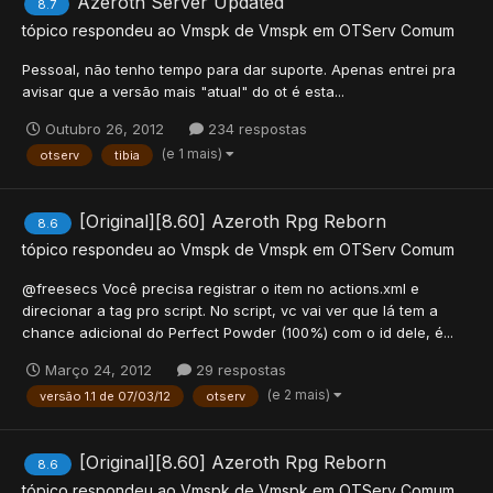
Azeroth Server Updated
8.7
tópico respondeu ao
Vmspk
de
Vmspk
em
OTServ Comum
Pessoal, não tenho tempo para dar suporte. Apenas entrei pra
avisar que a versão mais "atual" do ot é esta...
Outubro 26, 2012
234 respostas
(e 1 mais)
otserv
tibia
[Original][8.60] Azeroth Rpg Reborn
8.6
tópico respondeu ao
Vmspk
de
Vmspk
em
OTServ Comum
@freesecs Você precisa registrar o item no actions.xml e
direcionar a tag pro script. No script, vc vai ver que lá tem a
chance adicional do Perfect Powder (100%) com o id dele, é...
Março 24, 2012
29 respostas
(e 2 mais)
versão 1.1 de 07/03/12
otserv
[Original][8.60] Azeroth Rpg Reborn
8.6
tópico respondeu ao
Vmspk
de
Vmspk
em
OTServ Comum