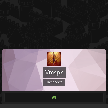
Vmspk
Campones