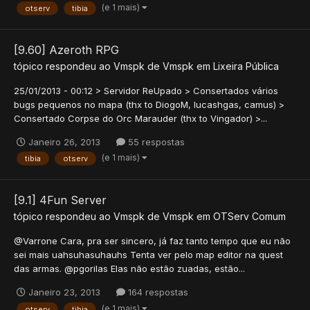
(e 1 mais)
otserv
tibia
[9.60] Azeroth RPG
tópico respondeu ao
Vmspk
de
Vmspk
em
Lixeira Pública
25/01/2013 - 00:12 > Servidor ReUpado > Consertados vários
bugs pequenos no mapa (thx to DiogoM, lucashgas, camus) >
Consertado Corpse do Orc Marauder (thx to Vingador) >...
Janeiro 26, 2013
55 respostas
(e 1 mais)
tibia
otserv
[9.1] 4Fun Server
tópico respondeu ao
Vmspk
de
Vmspk
em
OTServ Comum
@Varrone Cara, pra ser sincero, já faz tanto tempo que eu não
sei mais uahsuhasuhauhs Tenta ver pelo map editor na quest
das armas. @pgorilas Elas não estão zuadas, estão...
Janeiro 23, 2013
164 respostas
(e 1 mais)
otserv
tibia