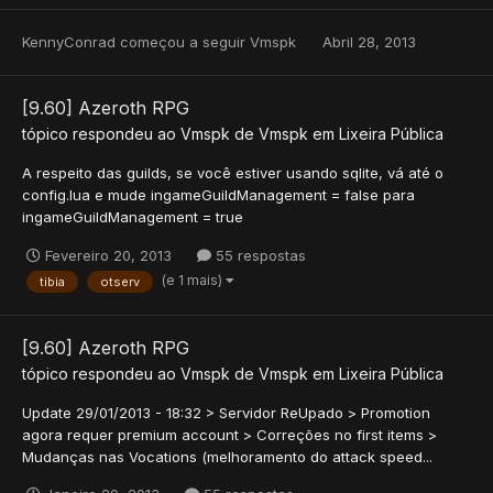
KennyConrad
começou a seguir
Vmspk
Abril 28, 2013
[9.60] Azeroth RPG
tópico respondeu ao
Vmspk
de
Vmspk
em
Lixeira Pública
A respeito das guilds, se você estiver usando sqlite, vá até o
config.lua e mude ingameGuildManagement = false para
ingameGuildManagement = true
Fevereiro 20, 2013
55 respostas
(e 1 mais)
tibia
otserv
[9.60] Azeroth RPG
tópico respondeu ao
Vmspk
de
Vmspk
em
Lixeira Pública
Update 29/01/2013 - 18:32 > Servidor ReUpado > Promotion
agora requer premium account > Correções no first items >
Mudanças nas Vocations (melhoramento do attack speed...