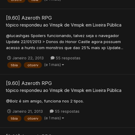
[9.60] Azeroth RPG
tópico respondeu ao
Vmspk
de
Vmspk
em
Lixeira Pública
@lucashgas Spoilers funcionando, talvez seja o navegador
Update 22/01/2013 > Donos do Honor Castle agora possuem
acesso a hunts com monstros que dao 25% mais xp Update...
Janeiro 22, 2013
55 respostas
(e 1 mais)
tibia
otserv
[9.60] Azeroth RPG
tópico respondeu ao
Vmspk
de
Vmspk
em
Lixeira Pública
@Bolz é sim amigo, funciona nos 2 tipos.
Janeiro 21, 2013
55 respostas
(e 1 mais)
tibia
otserv