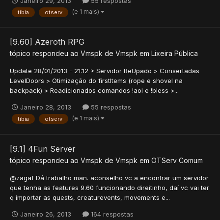
Janeiro 29, 2013
55 respostas
(e 1 mais)
tibia
otserv
[9.60] Azeroth RPG
tópico respondeu ao
Vmspk
de
Vmspk
em
Lixeira Pública
Update 28/01/2013 - 21:12 > Servidor ReUpado > Consertadas
LevelDoors > Otimização do firstItems (rope e shovel na
backpack) > Readicionados comandos !aol e !bless >...
Janeiro 28, 2013
55 respostas
(e 1 mais)
tibia
otserv
[9.1] 4Fun Server
tópico respondeu ao
Vmspk
de
Vmspk
em
OTServ Comum
@zagaf Dá trabalho man. aconselho vc a encontrar um servidor
que tenha as features 9.60 funcionando direitinho, daí vc vai ter
q importar as quests, creaturevents, movements e...
Janeiro 26, 2013
164 respostas