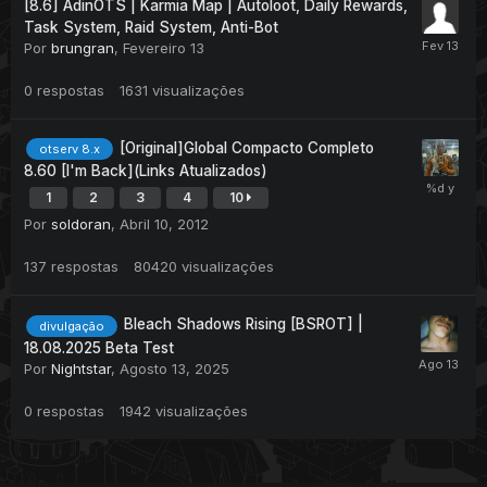
[8.6] AdinOTS | Karmia Map | Autoloot, Daily Rewards,
Task System, Raid System, Anti-Bot
Por
brungran
,
Fevereiro 13
0
respostas
1631
visualizações
[Original]Global Compacto Completo
otserv 8.x
8.60 [I'm Back](Links Atualizados)
1
2
3
4
10
Por
soldoran
,
Abril 10, 2012
137
respostas
80420
visualizações
Bleach Shadows Rising [BSROT] |
divulgação
18.08.2025 Beta Test
Por
Nightstar
,
Agosto 13, 2025
0
respostas
1942
visualizações