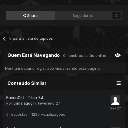
Share
Seguidores
0
Ir para a lista de tópicos
Quem Está Navegando
0 membros estão online
Nenhum usuário registrado visualizando esta página.
Conteúdo Similar
FurionOld - Tibia 7.4
Por
viimalagogin
,
Fevereiro 27
0
respostas
1295
visualizações