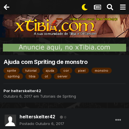
Ajuda com Spriting de monstro
sprite
tutorial
ajuda
cor
pixel
monstro
spriting
tibia
ot
server
Por
helterskelter42
Outubro 6, 2017
em
Tutoriais de Spriting
helterskelter42
0
Postado
Outubro 6, 2017