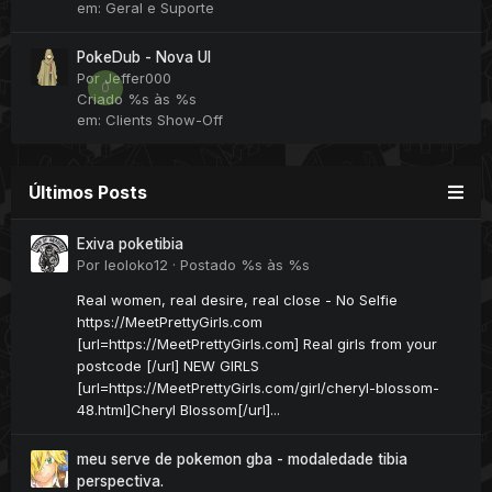
em:
Geral e Suporte
PokeDub - Nova UI
Por
Jeffer000
0
Criado
%s às %s
em:
Clients Show-Off
Últimos Posts
Exiva poketibia
Por
leoloko12
·
Postado
%s às %s
Real women, real desire, real close - No Selfie
https://MeetPrettyGirls.com
[url=https://MeetPrettyGirls.com] Real girls from your
postcode [/url] NEW GIRLS
[url=https://MeetPrettyGirls.com/girl/cheryl-blossom-
48.html]Cheryl Blossom[/url]...
meu serve de pokemon gba - modaledade tibia
perspectiva.