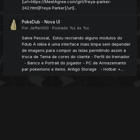
[url=https://MeetAgree.com/girl/freya-parker-
242.html]Freya Parker[/url]...
PokeDub - Nova UI
Por
Jeffer000
·
Postado
%s às %s
Salve Pessoal, Estou recriando alguns modulos do
Pdub A idéia é uma interface mais limpa sem depender
de imagens para compor as telas permitindo assim a
troca de Tema de cores do cliente - Perfil do treinador
- Banco e Portrait do jogador - PC de Armazemanto
par pokemons e items. Antigo Storage - Hotbar +...