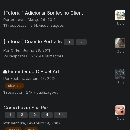
[Tutorial] Adicionar Sprites no Client
Por
peewee
,
Março 26, 2011
13
respostas
9.5k
visualizações
[Tutorial] Criando Portraits
1
2
Por
Ciffer
,
Junho 28, 2011
29
respostas
9.1k
visualizações
Entendendo O Pixel Art
Por
Feebas
,
Janeiro 13, 2012
pixel art
1
resposta
2.1k
visualizações
Como Fazer Sua Pic
1
2
3
4
7
Por
Ventura
,
Fevereiro 18, 2007
otserv
tibia