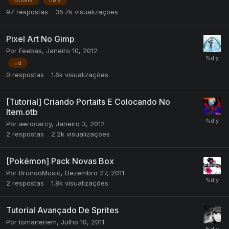
97
respostas
35.7k
visualizações
Pixel Art No Gimp
Por
Feebas
,
Janeiro 10, 2012
=d
0
respostas
1.6k
visualizações
[Tutorial] Criando Portaits E Colocando No
Item.otb
Por
aerocarcy
,
Janeiro 3, 2012
2
respostas
2.2k
visualizações
[Pokémon] Pack Novas Box
Por
BrunooMusic
,
Dezembro 27, 2011
2
respostas
1.8k
visualizações
Tutorial Avançado De Sprites
Por
tomanenem
,
Julho 10, 2011