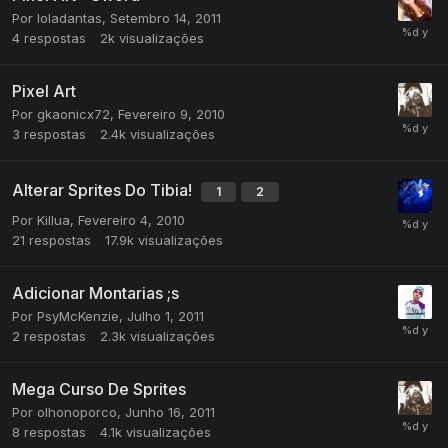
Por
loladantas
,
Setembro 14, 2011
4
respostas
2k
visualizações
Pixel Art
Por
gkaonicx72
,
Fevereiro 9, 2010
3
respostas
2.4k
visualizações
Alterar Sprites Do Tibia!
1
2
Por
Killua
,
Fevereiro 4, 2010
21
respostas
17.9k
visualizações
Adicionar Montarias ;s
Por
PsyMcKenzie
,
Julho 1, 2011
2
respostas
2.3k
visualizações
Mega Curso De Sprites
Por
olhonoporco
,
Junho 16, 2011
8
respostas
4.1k
visualizações