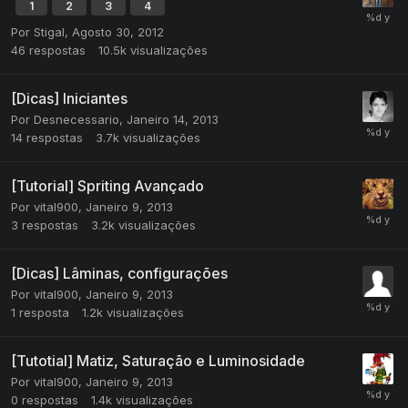
1
2
3
4
Por
Stigal
,
Agosto 30, 2012
46
respostas
10.5k
visualizações
[Dicas] Iniciantes
Por
Desnecessario
,
Janeiro 14, 2013
14
respostas
3.7k
visualizações
[Tutorial] Spriting Avançado
Por
vital900
,
Janeiro 9, 2013
3
respostas
3.2k
visualizações
[Dicas] Lâminas, configurações
Por
vital900
,
Janeiro 9, 2013
1
resposta
1.2k
visualizações
[Tutotial] Matiz, Saturação e Luminosidade
Por
vital900
,
Janeiro 9, 2013
0
respostas
1.4k
visualizações