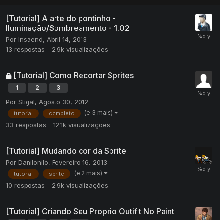
[Tutorial] A arte do pontinho -
Iluminação/Sombreamento - 1.02
Por
Insaend
,
Abril 14, 2013
13
respostas
2.9k
visualizações
[Tutorial] Como Recortar Sprites
1
2
3
Por
Stigal
,
Agosto 30, 2012
(e 3 mais)
tutorial
completo
33
respostas
12.1k
visualizações
[Tutorial] Mudando cor da Sprite
Por
Danilonilo
,
Fevereiro 16, 2013
(e 2 mais)
tutorial
sprite
10
respostas
2.9k
visualizações
[Tutorial] Criando Seu Proprio Outifit No Paint