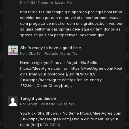
Por
PKM
·
Postado
%s às %s
boa tarde faz mo tempo q n apareço por aqui bom tinha
servidor meu parado no pc voltei a mecher bom estava
com preguiça de mecher com uns graficos,bom vou por
so uma palhinha das sprites dele aqui clr tem donos as
sprites so pois em perspectivas ,pokemon gba.
She's ready to have a good time
Por
r0bert0
·
Postado
%s às %s
Have a night you'll never forget - No Selfie
https://MeetAgree.com [url=https://MeetAgree.com] Real
girls from your postcode [/url] NEW GIRLS
[url=https://MeetAgree.com/girl/chloe-cherry-
252.html]Chloe Cherry[/url]...
Tonight you decide
Por
lennn
·
Postado
%s às %s
You Pick. She Shows. - No Selfie https://MeetAgree.com
[url=https://MeetAgree.com] Find a girl to heat up your
night [/url] NEW GIRLS