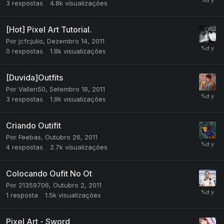
3
respostas
4.8k
visualizações
[Hot] Pixel Art Tutorial.
Por
jcfcjulio
,
Dezembro 14, 2011
0
respostas
1.8k
visualizações
[Duvida]Outfits
Por
Vallen50
,
Setembro 18, 2011
3
respostas
1.9k
visualizações
Criando Outifit
Por
Feebas
,
Outubro 26, 2011
4
respostas
2.7k
visualizações
Colocando Oufit No Ot
Por
21359706
,
Outubro 2, 2011
1
resposta
1.5k
visualizações
Pixel Art - Sword