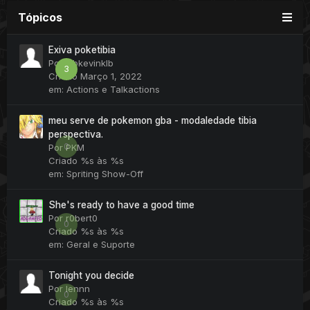
Tópicos
Exiva poketibia
Por
klbkevinklb
3
Criado
Março 1, 2022
em:
Actions e Talkactions
meu serve de pokemon gba - modaledade tibia
perspectiva.
0
Por
PKM
Criado
%s às %s
em:
Spriting Show-Off
She's ready to have a good time
Por
r0bert0
0
Criado
%s às %s
em:
Geral e Suporte
Tonight you decide
Por
lennn
0
Criado
%s às %s