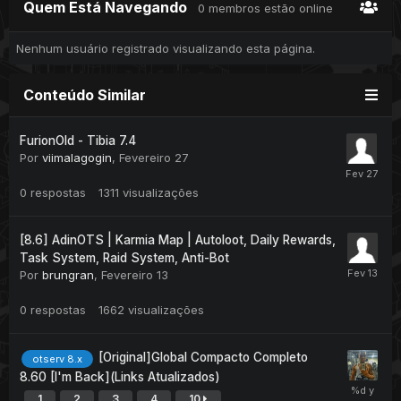
Quem Está Navegando
0 membros estão online
Nenhum usuário registrado visualizando esta página.
Conteúdo Similar
FurionOld - Tibia 7.4
Por
viimalagogin
,
Fevereiro 27
0
respostas
1311
visualizações
[8.6] AdinOTS | Karmia Map | Autoloot, Daily Rewards,
Task System, Raid System, Anti-Bot
Por
brungran
,
Fevereiro 13
0
respostas
1662
visualizações
[Original]Global Compacto Completo
otserv 8.x
8.60 [I'm Back](Links Atualizados)
1
2
3
4
10