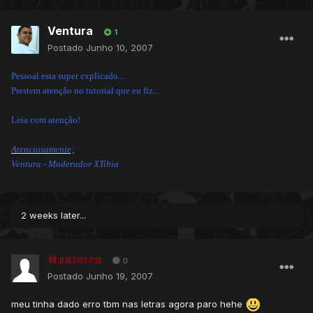
Ventura
1
Postado
Junho 10, 2007
Pessoal esta super explicado...
Prestem atenção no tutorial que eu fiz...
Leia com atenção!
Atenciosamente;
Ventura - Moderador XTibia
2 weeks later...
Mustorze
0
Postado
Junho 19, 2007
meu tinha dado erro tbm nas letras agora paro hehe