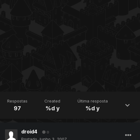
Respostas
Created
Última resposta
97
%d y
%d y
droid4
0
Postado
Junho 3, 2007