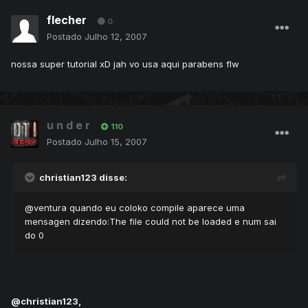
flecher
0
Postado
Julho 12, 2007
nossa super tutorial xD jah vo usa aqui parabens flw
u n d e r
110
Postado
Julho 15, 2007
christian123 disse:
@ventura quando eu coloko compile aparece uma
mensagen dizendo:The file could not be loaded e num sai
do 0
@christian123,