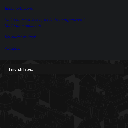
Está muito bom,
Muito bem explicado, muito bem organizado!
Muito bom mesmoo!
Vai ajudar muitos!
Abraços.
1 month later...