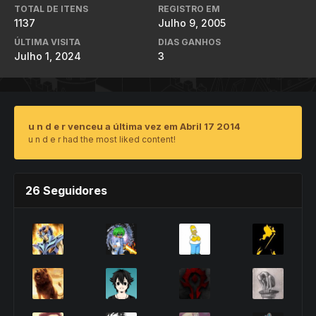
TOTAL DE ITENS
REGISTRO EM
1137
Julho 9, 2005
ÚLTIMA VISITA
DIAS GANHOS
Julho 1, 2024
3
u n d e r venceu a última vez em Abril 17 2014
u n d e r had the most liked content!
26 Seguidores