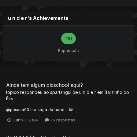
u n d e r's Achievements
110
Reputação
Ainda tem algum oldschool aqui?
tópico respondeu ao
spartangui
de
u n d e r
em
Barzinho do
Éks
@pessoa93 e a saga do herói .. 😂
Julho 1, 2024
75 respostas