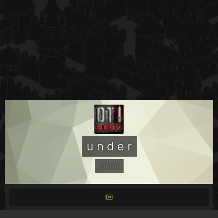
u n d e r
Herói