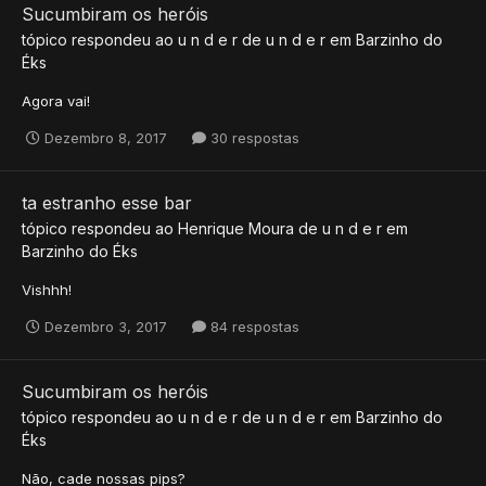
Sucumbiram os heróis
tópico respondeu ao
u n d e r
de
u n d e r
em
Barzinho do
Éks
Agora vai!
Dezembro 8, 2017
30 respostas
ta estranho esse bar
tópico respondeu ao
Henrique Moura
de
u n d e r
em
Barzinho do Éks
Vishhh!
Dezembro 3, 2017
84 respostas
Sucumbiram os heróis
tópico respondeu ao
u n d e r
de
u n d e r
em
Barzinho do
Éks
Não, cade nossas pips?