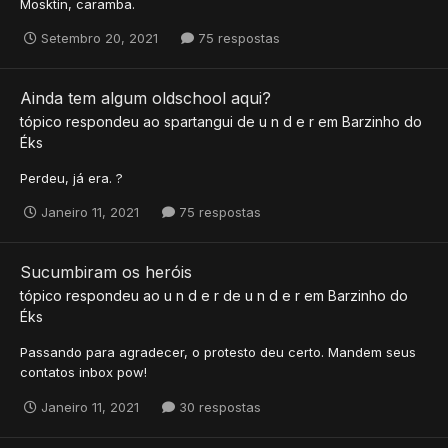
Mosktin, caramba.
Setembro 20, 2021
75 respostas
Ainda tem algum oldschool aqui?
tópico respondeu ao
spartangui
de
u n d e r
em
Barzinho do
Éks
Perdeu, já era. ?
Janeiro 11, 2021
75 respostas
Sucumbiram os heróis
tópico respondeu ao
u n d e r
de
u n d e r
em
Barzinho do
Éks
Passando para agradecer, o protesto deu certo. Mandem seus
contatos inbox pow!
Janeiro 11, 2021
30 respostas