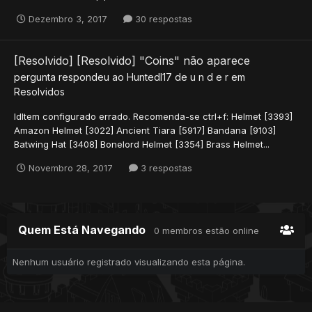
Dezembro 3, 2017
30 respostas
[Resolvido] [Resolvido] "Coins" não aparece
pergunta respondeu ao
Huntedl17
de
u n d e r
em
Resolvidos
IdItem configurado errado. Recomenda-se ctrl+f: Helmet [3393]
Amazon Helmet [3022] Ancient Tiara [5917] Bandana [9103]
Batwing Hat [3408] Bonelord Helmet [3354] Brass Helmet...
Novembro 28, 2017
3 respostas
Quem Está Navegando
0 membros estão online
Nenhum usuário registrado visualizando esta página.