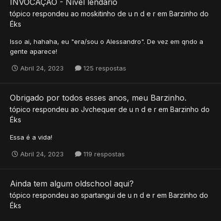
INVOCAÇÃO - Nível lendário
tópico respondeu ao
moskitinho
de
u n d e r
em
Barzinho do
Éks
Isso ai, hahaha, eu "era/sou o Alessandro". De vez em qndo a
gente aparece!
Abril 24, 2023
125 respostas
Obrigado por todos esses anos, meu Barzinho.
tópico respondeu ao
Jvchequer
de
u n d e r
em
Barzinho do
Éks
Essa é a vida!
Abril 24, 2023
119 respostas
Ainda tem algum oldschool aqui?
tópico respondeu ao
spartangui
de
u n d e r
em
Barzinho do
Éks