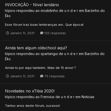
INVOCAÇÃO - Nível lendário
tópico respondeu ao
moskitinho
de
u n d e r
em
Barzinho do
Éks
Esse fórum traz boas lembranças em.. Que época!
Janeiro 11, 2021
125 respostas
Ainda tem algum oldschool aqui?
tópico respondeu ao
spartangui
de
u n d e r
em
Barzinho do
Éks
Ainda to por aqui também.. Mais de 15 anos! ?
Janeiro 11, 2021
75 respostas
Novidades no xTibia 2020!
tópico respondeu ao
Frenvius
de
u n d e r
em
Noticias
Tantos anos deste fórum, sucesso!