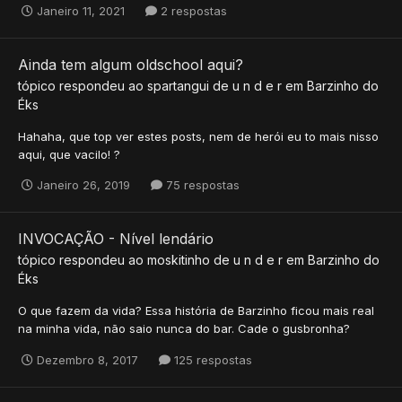
Janeiro 11, 2021
2 respostas
Ainda tem algum oldschool aqui?
tópico respondeu ao
spartangui
de
u n d e r
em
Barzinho do
Éks
Hahaha, que top ver estes posts, nem de herói eu to mais nisso
aqui, que vacilo! ?
Janeiro 26, 2019
75 respostas
INVOCAÇÃO - Nível lendário
tópico respondeu ao
moskitinho
de
u n d e r
em
Barzinho do
Éks
O que fazem da vida? Essa história de Barzinho ficou mais real
na minha vida, não saio nunca do bar. Cade o gusbronha?
Dezembro 8, 2017
125 respostas