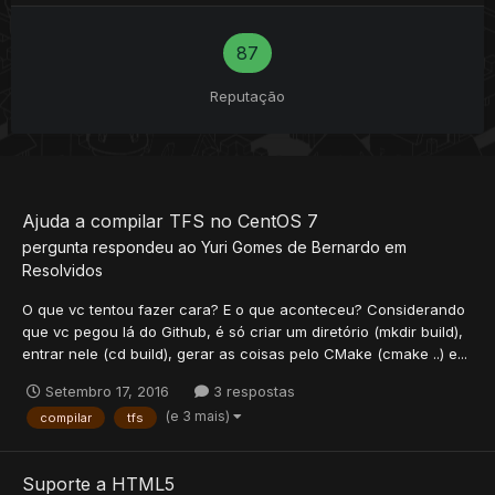
87
Reputação
Ajuda a compilar TFS no CentOS 7
pergunta respondeu ao
Yuri Gomes
de
Bernardo
em
Resolvidos
O que vc tentou fazer cara? E o que aconteceu? Considerando
que vc pegou lá do Github, é só criar um diretório (mkdir build),
entrar nele (cd build), gerar as coisas pelo CMake (cmake ..) e...
Setembro 17, 2016
3 respostas
(e 3 mais)
compilar
tfs
Suporte a HTML5