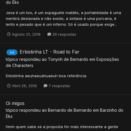
do Éks
Java é um lixo, é um espaguete maldito, a portabilidade é uma
mentira deslavada e não existe, a sintaxe é uma porcaria, é
lento e pesado que é um inferno. Só é usado porque exige...
Agosto 21, 2016
26 respostas
Erbistinha LT - Road to Far
ed
tópico respondeu ao
Tonynh
de
Bernardo
em
Exposições
de Characters
Erbistinha aeuhaeuahuaeuh boa referência
Abril 26, 2016
7 respostas
Oi migos
tópico respondeu ao
Bernardo
de
Bernardo
em
Barzinho do
Éks
hmm quem sabe se a proposta for mais interessante a gente