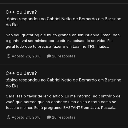
C++ ou Java?
tópico respondeu ao
Gabriel Netto
de
Bernardo
em
Barzinho
do Éks
Não vou quotar pq o é muito grande ahuahuhuahua Então, não,
o ganho vai ser mínimo por ~retirar~ coisas do servidor. Em
geral tudo que tu precisa fazer é em Lua, no TFS, muito...
Agosto 26, 2016
26 respostas
C++ ou Java?
tópico respondeu ao
Gabriel Netto
de
Bernardo
em
Barzinho
do Éks
Cara, faz o favor de ler o artigo. Eu me informo, ao contrário de
você que parece que só conhece uma coisa e trata como se
fosse o melhor. Eu já programei BASTANTE em Java, Pascal...
Agosto 24, 2016
26 respostas