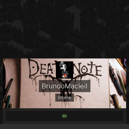
BrunooMaciell
Infante