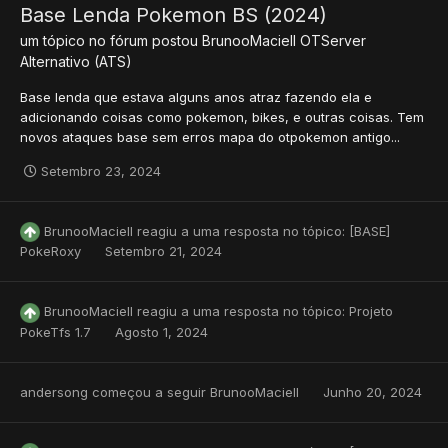
Base Lenda Pokemon BS (2024)
um tópico no fórum postou
BrunooMaciell
OTServer
Alternativo (ATS)
Base lenda que estava alguns anos atraz fazendo ela e
adicionando coisas como pokemon, bikes, e outras coisas. Tem
novos ataques base sem erros mapa do otpokemon antigo...
Setembro 23, 2024
BrunooMaciell
reagiu a uma resposta no tópico:
[BASE]
PokeRoxy
Setembro 21, 2024
BrunooMaciell
reagiu a uma resposta no tópico:
Projeto
PokeTfs 1.7
Agosto 1, 2024
andersong
começou a seguir
BrunooMaciell
Junho 20, 2024