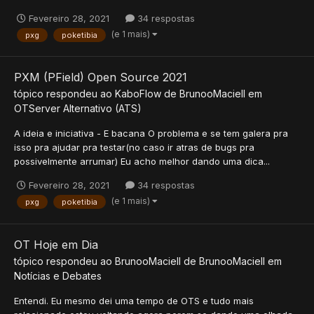
Fevereiro 28, 2021
34 respostas
(e 1 mais)
pxg
poketibia
PXM (PField) Open Source 2021
tópico respondeu ao
KaboFlow
de
BrunooMaciell
em
OTServer Alternativo (ATS)
A ideia e iniciativa - E bacana O problema e se tem galera pra
isso pra ajudar pra testar(no caso ir atras de bugs pra
possivelmente arrumar) Eu acho melhor dando uma dica...
Fevereiro 28, 2021
34 respostas
(e 1 mais)
pxg
poketibia
OT Hoje em Dia
tópico respondeu ao
BrunooMaciell
de
BrunooMaciell
em
Notícias e Debates
Entendi. Eu mesmo dei uma tempo de OTS e tudo mais