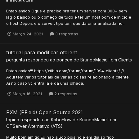
Entao amigo Oque e preciso pra ter um server com 300+ sem
lag o basico ou o começo de tudo e ter um host bom de inicio e
o host Depois e o server: tipo tem que da uma analisada no...
Março 24, 2021
3 respostas
tutorial para modificar otclient
pergunta respondeu ao
poncex
de
BrunooMaciell
em
Clients
Entao amigo!!! https://xtibia.com/forum/forum/1094-clients/ /\
Aqui tem varios tutoriais de varias coisas relacionado a cliente.
Ai no caso vc entra la e da uma olhada.
Março 16, 2021
2 respostas
PXM (PField) Open Source 2021
tópico respondeu ao
KaboFlow
de
BrunooMaciell
em
OTServer Alternativo (ATS)
Muito bom amigo Eu nao ajudo pois hoje em dia so fico