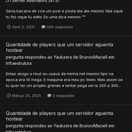
OTServer Alternativo (ATS)
Seria bacana de cria um post e posta ela ate mesmo fala oque
tu fez oque tu edito So uma dica mesmo ^^
Abril 3, 2021
509 respostas
Quantidade de players que um servidor aguenta
hostear
pergunta respondeu ao
Yaukzera
de
BrunooMaciell
em
Infraestrutura
Entao amigo o Host eu usava da minha net mesmo tipo na
epoca era 10 mega. E maquina era meu pc tbem. Mas assim se
tu quer ter um projeto grande e tentar pega sei la 200 a 300...
Março 25, 2021
3 respostas
Quantidade de players que um servidor aguenta
hostear
pergunta respondeu ao
Yaukzera
de
BrunooMaciell
em
Infraestrutura