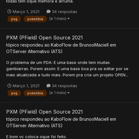
todas tem oque melhora e arruma.
Março 1, 2021
34 respostas
(e 1 mais)
pxg
poketibia
PXM (PField) Open Source 2021
tópico respondeu ao
KaboFlow
de
BrunooMaciell
em
OTServer Alternativo (ATS)
O problema de um PDA. E uma base onde tem muitas
gambiarras. Porem assim: E uma base boa pra se editar por se
mais atualizada e tudo mais. Porem pra cria um projeto OPEN...
Março 1, 2021
34 respostas
(e 1 mais)
pxg
poketibia
PXM (PField) Open Source 2021
tópico respondeu ao
KaboFlow
de
BrunooMaciell
em
OTServer Alternativo (ATS)
E bom vc coloca oque foi feito.