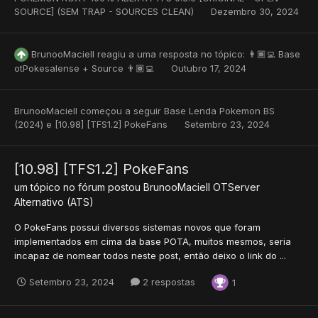
SOURCE] (SEM TRAP - SOURCES CLEAN)
Dezembro 30, 2024
BrunooMaciell
reagiu a uma resposta no tópico:
👨🏾‍💻 Base
otPokesalense + Source 👨🏾‍💻
Outubro 17, 2024
BrunooMaciell
começou a seguir
Base Lenda Pokemon BS
(2024)
e
[10.98] [TFS1.2] PokeFans
Setembro 23, 2024
[10.98] [TFS1.2] PokeFans
um tópico no fórum postou
BrunooMaciell
OTServer
Alternativo (ATS)
O PokeFans possui diversos sistemas novos que foram
implementados em cima da base POTA, muitos mesmos, seria
incapaz de nomear todos neste post, então deixo o link do ...
Setembro 23, 2024
2 respostas
1