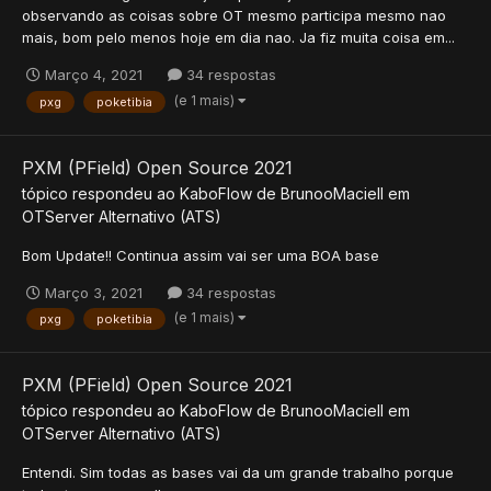
observando as coisas sobre OT mesmo participa mesmo nao
mais, bom pelo menos hoje em dia nao. Ja fiz muita coisa em...
Março 4, 2021
34 respostas
(e 1 mais)
pxg
poketibia
PXM (PField) Open Source 2021
tópico respondeu ao
KaboFlow
de
BrunooMaciell
em
OTServer Alternativo (ATS)
Bom Update!! Continua assim vai ser uma BOA base
Março 3, 2021
34 respostas
(e 1 mais)
pxg
poketibia
PXM (PField) Open Source 2021
tópico respondeu ao
KaboFlow
de
BrunooMaciell
em
OTServer Alternativo (ATS)
Entendi. Sim todas as bases vai da um grande trabalho porque