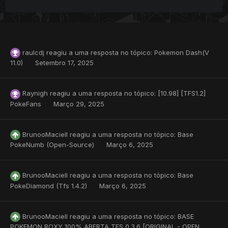
raulcdj
reagiu a uma resposta no tópico:
Pokemon Dash(V
11.0)
Setembro 17, 2025
Raynigh
reagiu a uma resposta no tópico:
[10.98] [TFS1.2]
PokeFans
Março 29, 2025
BrunooMaciell
reagiu a uma resposta no tópico:
Base
PokeNumb (Open-Source)
Março 6, 2025
BrunooMaciell
reagiu a uma resposta no tópico:
Base
PokeDiamond (Tfs 1.4.2)
Março 6, 2025
BrunooMaciell
reagiu a uma resposta no tópico:
BASE
POKEMON ROXY 100% ABERTA TFS 0.3.6 [ORIGINAL - OPEN