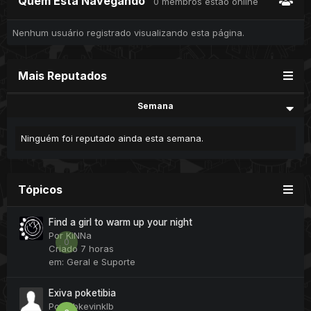
Quem Está Navegando
0 membros estão online
Nenhum usuário registrado visualizando esta página.
Mais Reputados
Semana
Ninguém foi reputado ainda esta semana.
Tópicos
Find a girl to warm up your night
Por
KiNNa
0
Criado
7 horas
em:
Geral e Suporte
Exiva poketibia
Por
klbkevinklb