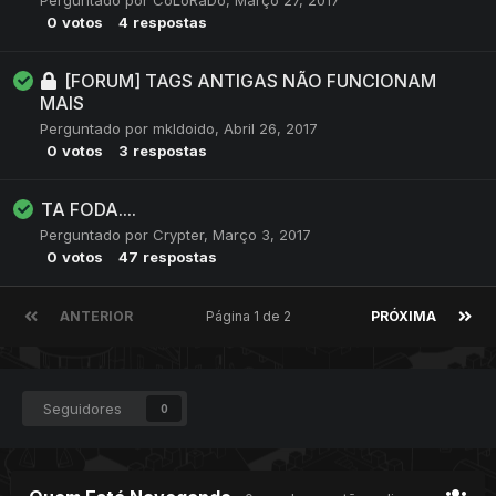
Perguntado por
CoLoRaDo
,
Março 27, 2017
0
votos
4
respostas
[FORUM] TAGS ANTIGAS NÃO FUNCIONAM
MAIS
Perguntado por
mkldoido
,
Abril 26, 2017
0
votos
3
respostas
TA FODA....
Perguntado por
Crypter
,
Março 3, 2017
0
votos
47
respostas
ANTERIOR
Página 1 de 2
PRÓXIMA
Seguidores
0