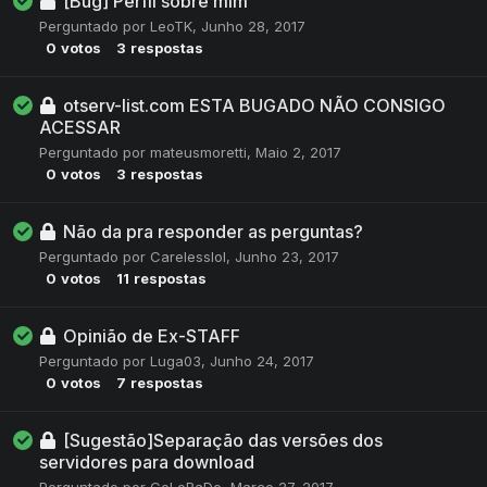
[Bug] Perfil sobre mim
Perguntado por
LeoTK
,
Junho 28, 2017
0
votos
3
respostas
otserv-list.com ESTA BUGADO NÃO CONSIGO
ACESSAR
Perguntado por
mateusmoretti
,
Maio 2, 2017
0
votos
3
respostas
Não da pra responder as perguntas?
Perguntado por
Carelesslol
,
Junho 23, 2017
0
votos
11
respostas
Opinião de Ex-STAFF
Perguntado por
Luga03
,
Junho 24, 2017
0
votos
7
respostas
[Sugestão]Separação das versões dos
servidores para download