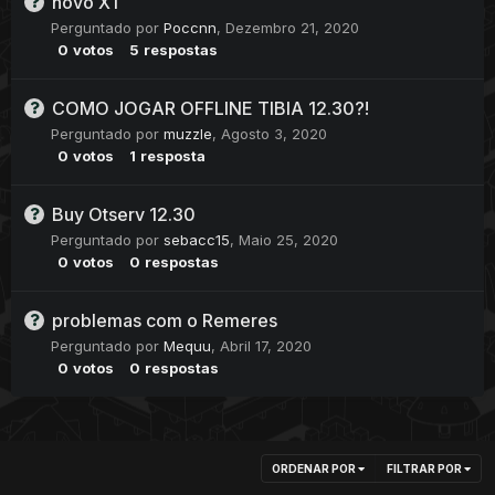
novo XT
Perguntado por
Poccnn
,
Dezembro 21, 2020
0
votos
5
respostas
COMO JOGAR OFFLINE TIBIA 12.30?!
Perguntado por
muzzle
,
Agosto 3, 2020
0
votos
1
resposta
Buy Otserv 12.30
Perguntado por
sebacc15
,
Maio 25, 2020
0
votos
0
respostas
problemas com o Remeres
Perguntado por
Mequu
,
Abril 17, 2020
0
votos
0
respostas
ORDENAR POR
FILTRAR POR