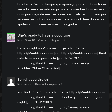
boa tarde faz mo tempo q n apareço por aqui bom tinha
servidor meu parado no pc voltei a mecher bom estava
com preguiça de mecher com uns graficos,bom vou por
so uma palhinha das sprites dele aqui clr tem donos as
sprites so pois em perspectivas ,pokemon gba.
She's ready to have a good time
Por
r0bert0
·
Postado
Agosto 2
Have a night you'll never forget - No Selfie
https://MeetAgree.com [url=https://MeetAgree.com] Real
girls from your postcode [/url] NEW GIRLS
[url=https://MeetAgree.com/girl/chloe-cherry-
252.html]Chloe Cherry[/url]...
Tonight you decide
Por
lennn
·
Postado
Agosto 1
You Pick. She Shows. - No Selfie https://MeetAgree.com
[url=https://MeetAgree.com] Find a girl to heat up your
night [/url] NEW GIRLS
[url=https://MeetAgree.com/girl/freya-parker-