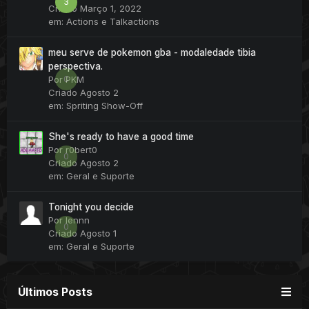
3
Criado
Março 1, 2022
em:
Actions e Talkactions
meu serve de pokemon gba - modaledade tibia
perspectiva.
0
Por
PKM
Criado
Agosto 2
em:
Spriting Show-Off
She's ready to have a good time
Por
r0bert0
0
Criado
Agosto 2
em:
Geral e Suporte
Tonight you decide
Por
lennn
0
Criado
Agosto 1
em:
Geral e Suporte
Últimos Posts