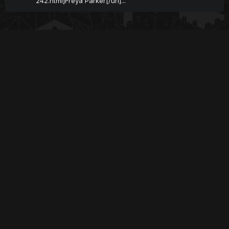
242.html]Freya Parker[/url]...