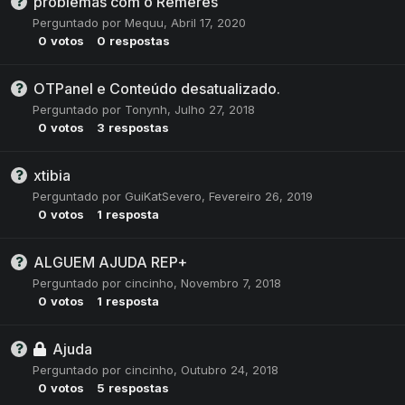
problemas com o Remeres
Perguntado por
Mequu
,
Abril 17, 2020
0
votos
0
respostas
OTPanel e Conteúdo desatualizado.
Perguntado por
Tonynh
,
Julho 27, 2018
0
votos
3
respostas
xtibia
Perguntado por
GuiKatSevero
,
Fevereiro 26, 2019
0
votos
1
resposta
ALGUEM AJUDA REP+
Perguntado por
cincinho
,
Novembro 7, 2018
0
votos
1
resposta
Ajuda
Perguntado por
cincinho
,
Outubro 24, 2018
0
votos
5
respostas