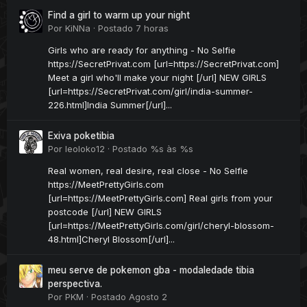
Find a girl to warm up your night
Por
KiNNa
·
Postado
7 horas
Girls who are ready for anything - No Selfie
https://SecretPrivat.com [url=https://SecretPrivat.com]
Meet a girl who'll make your night [/url] NEW GIRLS
[url=https://SecretPrivat.com/girl/india-summer-
226.html]India Summer[/url]...
Exiva poketibia
Por
leoloko12
·
Postado
%s às %s
Real women, real desire, real close - No Selfie
https://MeetPrettyGirls.com
[url=https://MeetPrettyGirls.com] Real girls from your
postcode [/url] NEW GIRLS
[url=https://MeetPrettyGirls.com/girl/cheryl-blossom-
48.html]Cheryl Blossom[/url]...
meu serve de pokemon gba - modaledade tibia
perspectiva.
Por
PKM
·
Postado
Agosto 2