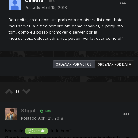
0
Postado
Abril 15, 2018
Boa noite, estou com um problema no otserv-list.com, boto
meu server la e fica sempre off, como resolver, e pergunto
tbm, como eu posso promover o server por la
meu server... celesta.ddns.net, podem ver la, esta como off.
ORDENAR POR VOTOS
ORDENAR POR DATA
0
Stigal
585
Postado
Abril 21, 2018
Boa noite
, tudo bom?
@Celesta
O problema já foi reportado aos responsáveis pelo site
, em