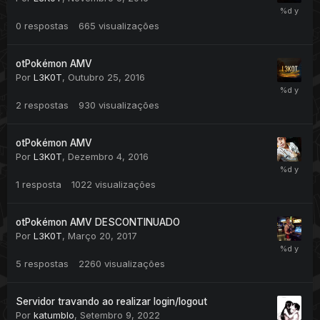
0
respostas
665
visualizações
otPokémon AMV
Por
L3K0T
,
Outubro 25, 2016
2
respostas
930
visualizações
otPokémon AMV
Por
L3K0T
,
Dezembro 4, 2016
1
resposta
1022
visualizações
otPokémon AMV DESCONTINUADO
Por
L3K0T
,
Março 20, 2017
5
respostas
2260
visualizações
Servidor travando ao realizar login/logout
Por
katumblo
,
Setembro 9, 2022