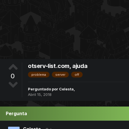
otserv-list.com, ajuda
0
problema
server
off
Perguntado por
Celesta
,
Abril 15, 2018
Pergunta
Celesta