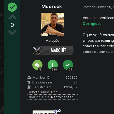
Mudrock
Postado
Junho 28,
Vou estar verific
Corrigido.
0
Oque você estava 
ambos parecem igua
Marquês
como realizar ediç
Editado
Junho 28
1k
326
28
Member ID:
265899
Dias Ganhos:
20
Registro em:
12/24/09
Gênero:
Masculino
Char no Tibia:
Necromanser