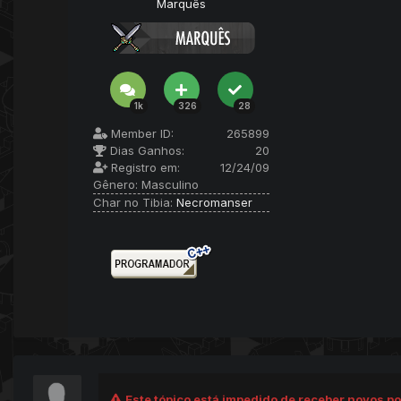
Marquês
1k
326
28
Member ID:
265899
Dias Ganhos:
20
Registro em:
12/24/09
Gênero:
Masculino
Char no Tibia:
Necromanser
Este tópico está impedido de receber novos po