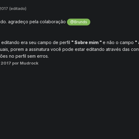
 2017
(editado)
ando. agradeço pela colaboração
@Brunds
editando era seu campo de perfil
" Sobre mim "
e não o campo
"
is, porem a assinatura você pode estar editando através das confi
ões no perfil sem erros.
, 2017
por Mudrock