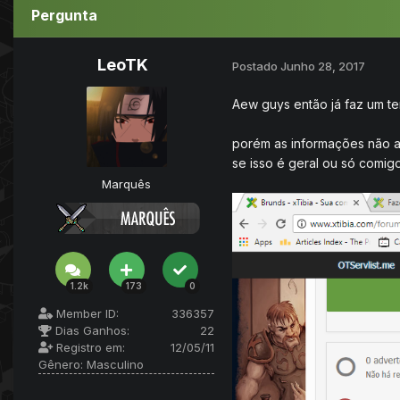
Pergunta
LeoTK
Postado
Junho 28, 2017
Aew guys então já faz um te
porém as informações não a
se isso é geral ou só comig
Marquês
1.2k
173
0
Member ID:
336357
Dias Ganhos:
22
Registro em:
12/05/11
Gênero:
Masculino