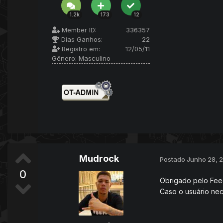
1.2k
173
12
Member ID:
336357
Dias Ganhos:
22
Registro em:
12/05/11
Gênero:
Masculino
Mudrock
Postado
Junho 28, 
0
Obrigado pelo Fee
Caso o usuário nece