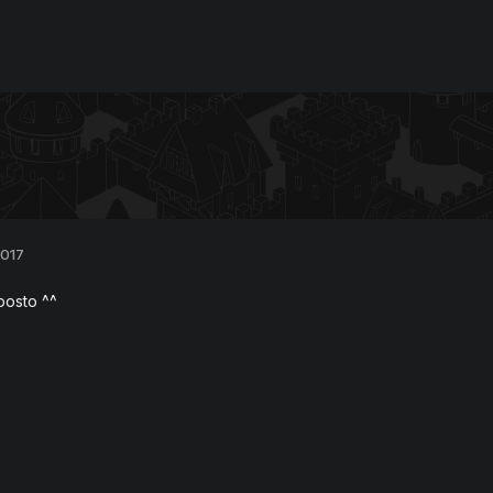
2017
posto ^^