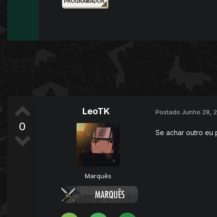
LeoTK
Postado
Junho 28, 
0
Se achar outro eu 
Marquês