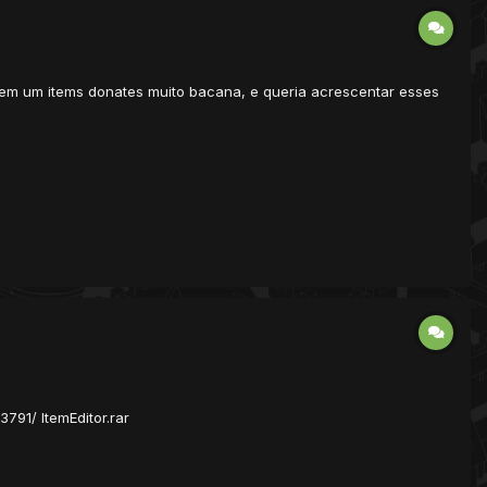
 tem um items donates muito bacana, e queria acrescentar esses
91/ ItemEditor.rar