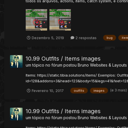
todos os arquivos, actions, items, catch system, e cont
Dezembro 5, 2019
2 respostas
bug
ite
10.99 Outfits / Items images
um tópico no fórum postou
Bruno
Websites & Layouts
Items: https://static.tibia.solutions/items/ Exemplos: Outfits
id=128&addons=3&head=123&body=15&legs=41&feet=12&mou
(e 3 mais)
Fevereiro 10, 2017
outfits
images
10.99 Outfits / Items images
um tópico no fórum postou
Bruno
Websites & Layouts
Items: https://static.tibia.solutions/items/ Exemplos: Outfits