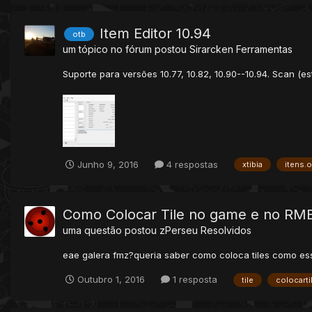
Item Editor 10.94
otb
um tópico no fórum postou
Sirarcken
Ferramentas
Suporte para versões 10.77, 10.82, 10.90--10.94. Scan (e
Junho 9, 2016
4 respostas
xtibia
itens.o
Como Colocar Tile no game e no RM
uma questão postou
zPerseu
Resolvidos
eae galera fmz?queria saber como coloca tiles como ess
Outubro 1, 2016
1 resposta
tile
colocarti