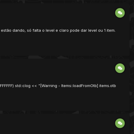
estão dando, só falta o level e claro pode dar level ou 1 item.
FFFFF) std::clog << "[Warning - Items::loadFromOtb] items.otb