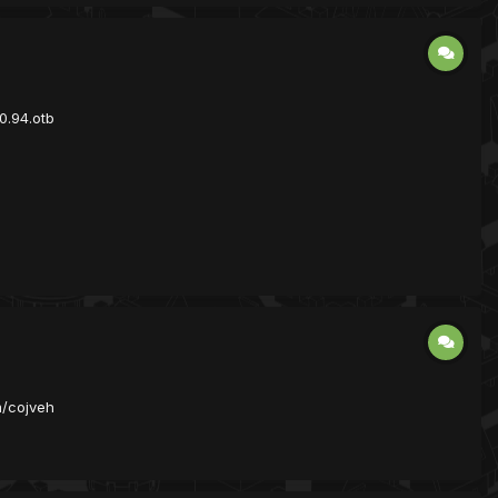
0.94.otb
m/cojveh