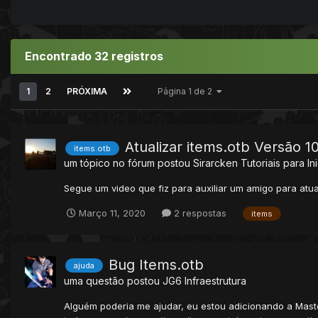
Encontrado 32 registros
1
2
PRÓXIMA
Página 1 de 2
Atualizar items.otb Versão 
items.otb
um tópico no fórum postou
Sirarcken
Tutoriais para In
Segue um video que fiz para auxiliar um amigo para atua
Março 11, 2020
2 respostas
items
Bug Items.otb
ajuda
uma questão postou
JG6
Infraestrutura
Alguém poderia me ajudar, eu estou adicionando a Maste