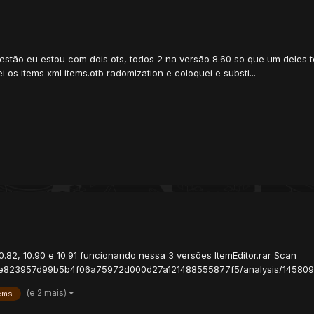
estão eu estou com dois ots, todos 2 na versão 8.60 so que um deles
 os items xml items.otb radomization e coloquei e substi...
0.82, 10.90 e 10.91 funcionando nessa 3 versões ItemEditor.rar Scan
33e823957d99b5b4f06a75972d000d27a121488555877f5/analysis/14580937
(e 2 mais)
ems