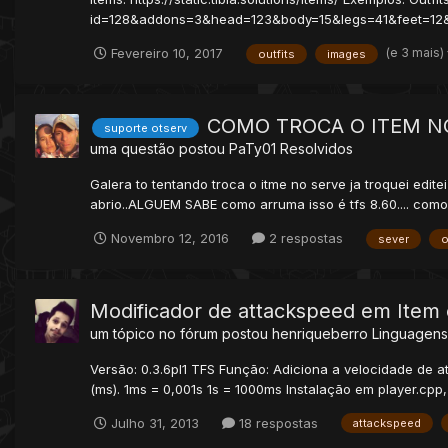
id=128&addons=3&head=123&body=15&legs=41&feet=12&mou
(e 3 mais)
Fevereiro 10, 2017
outfits
images
COMO TROCA O ITEM NO
suporte otserv
uma questão postou
PaTy01
Resolvidos
Galera to tentando troca o itme no serve ja troquei edit
abrio..ALGUEM SABE como arruma isso é tfs 8.60.... como 
Novembro 12, 2016
2 respostas
sever
o
Modificador de attackspeed em Item e
um tópico no fórum postou
henriqueberro
Linguagen
Versão: 0.3.6pl1 TFS Função: Adiciona a velocidade de 
(ms). 1ms = 0,001s 1s = 1000ms Instalação em player.cpp, 
Julho 31, 2013
18 respostas
attackspeed