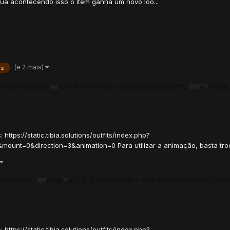
inua acontecendo isso o item ganha um novo loo...
(e 2 mais)
ms
: https://static.tibia.solutions/outfits/index.php?
nt=0&direction=3&animation=0 Para utilizar a animação, basta troc
: https://static.tibia.solutions/outfits/index.php?