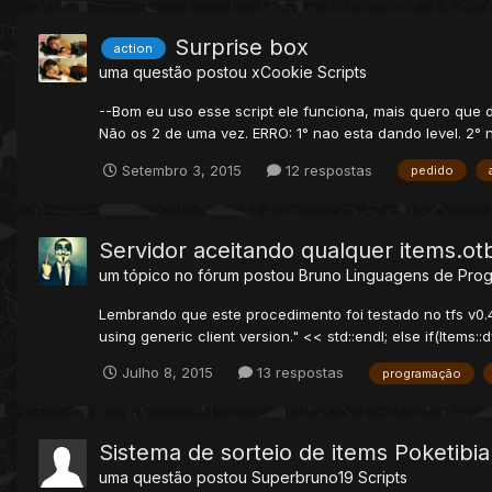
Surprise box
action
uma questão postou
xCookie
Scripts
--Bom eu uso esse script ele funciona, mais quero que der
Não os 2 de uma vez. ERRO: 1° nao esta dando level. 2°
Setembro 3, 2015
12 respostas
pedido
Servidor aceitando qualquer items.ot
um tópico no fórum postou
Bruno
Linguagens de Pro
Lembrando que este procedimento foi testado no tfs v0.4.
using generic client version." << std::endl; else if(Items::
Julho 8, 2015
13 respostas
programação
Sistema de sorteio de items Poketibia
uma questão postou
Superbruno19
Scripts