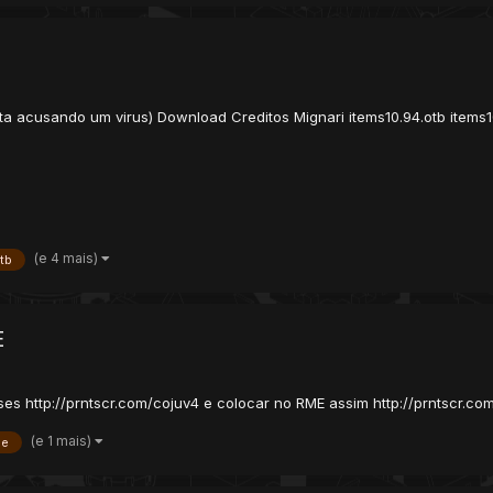
sta acusando um virus) Download Creditos Mignari items10.94.otb items1
(e 4 mais)
tb
E
es http://prntscr.com/cojuv4 e colocar no RME assim http://prntscr.co
(e 1 mais)
le