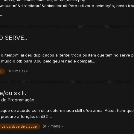
nt=0&direction=3&animation=0 Para utilizar a animação, basta troc
 SERVE..
ei o item.xml ai deu duplicados ai tentei troca os item que tem no ser
mudo o otb para 8.60..pelo qeu vi nao é compati...
(e 3 mais)
t
/ou skill.
s de Programação
ataque de acordo com uma determinada skill e/ou arma. Autor: henrique
procure a função: uint32_t...
(e 7 mais)
velocidade de ataque