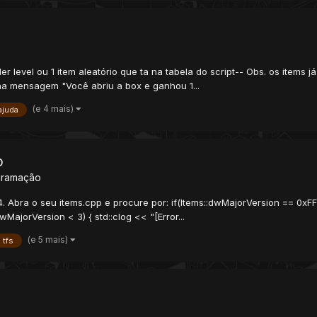
 level ou 1 item aleatório que ta na tabela do script-- Obs. os items já 
 na mensagem "Você abriu a box e ganhou 1...
(e 4 mais)
ajuda
b
gramação
 Abra o seu items.cpp e procure por: if(Items::dwMajorVersion == 0xFFF
dwMajorVersion < 3) { std::clog << "[Error...
(e 5 mais)
tfs