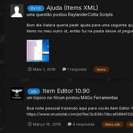
Ajuda (Items XML)
tfs 1.0
uma questão postou
RaylanderCotta
Scripts
Bom dia Galera queria pedir ajuda para uma seguinte qu
items no meu outro ot, então fui na pasta desse ot peguei
Maio 1, 2016
1 resposta
items
Item Editor 10.90
otb
um tópico no fórum postou
M4Go
Ferramentas
Boa noite pessoal trazendo aqui para vocês Item Editor 1
https://www.virustotal.com/pt/file/3c636c13bcaf08941
Março 16, 2016
4 respostas
itens.otb
it