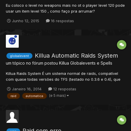
Eu coloco o level no weapons mais no ot o player level 120 pode
usar um item level 150 , como faço pra arrumar?
Junho 12, 2015
16 respostas
Killua Automatic Raids System
globalevent
um tópico no fórum postou
Killua
Globalevents e Spells
Killua Raids System É um sistema normal de raids, compatível
com quase todas versões do TFS (testado no 0.3.6 e 0.4), que
acontecem automaticamente no local desejado, com dia e hora
Janeiro 16, 2014
12 respostas
marcada. Instalando: Crie amoebaRaids.lua em
(e 5 mais)
raid
automatica
data/globalevents/scripts e coloque isto: No glo...
Raid com erro.