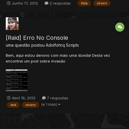
Junho 17, 2012
2 respostas
tibia
otserv
[Raid] Erro No Console
uma questão postou
Adolfohrq
Scripts
Bem, aqui estou denovo com mais uma dúvida! Desta vez
encontrei um post sobre invasão
http://www.xtibia.com/forum/topic/156691-globalevents-invasao/
. Contudo utilizei o que o Vodkart publicou lá embaixo, para
acontecer em certos dias.. Contudo ocorreu o seguinte erro em
meu console quando chegava a...
Abril 19, 2012
7 respostas
(e 1 mais)
raid
otserv