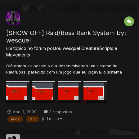
[SHOW OFF] Raid/Boss Rank System by:
wesquel
um tópico no fórum postou
wesquel
CreatureScripts e
Movements
Olá ontem eu passei o dia desenvolvendo um sistema de
Raid/Boss, parecido com um jogo que eu jogava, o sistema
consiste em um Raid/Boss em que, quem da mais dano nele tem
chances melhores de obter itens mais raros. O sistema possui
rank para os 3 players que deram mais dano ter chances d...
Abril 1, 2020
3 respostas
(e 1 mais)
raids
raid