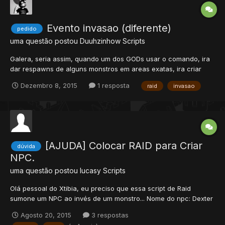
Evento invasao (diferente)
pedido
uma questão postou
Duuhzinhow
Scripts
Galera, seria assim, quando um dos GODs usar o comando, ira
dar respawns de alguns monstros em areas exatas, ira criar
alguns itens em areas tambem exatas, e um teleport para levar
Dezembro 8, 2015
1 resposta
raid
invasao
a "x" cordenadas, vlw!
[AJUDA] Colocar RAID para Criar
dúvida
NPC.
uma questão postou
lucasy
Scripts
Olá pessoal do Xtibia, eu preciso que essa script de Raid
sumone um NPC ao invés de um monstro... Nome do npc: Dexter
Itens A script está 100% funcionando para sumonar monster..
Agosto 20, 2015
3 respostas
porém se eu colocar o nome do npc no lugar de "demon" o npc