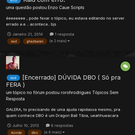
erro
uma questão postou
Enzo Caue
Scripts
éeeeeeee , pode fexar o tópico, eu estava editando no server
errado e.e .. acontece.. bjs
Janeiro 21, 2014
1 resposta
(e 2 mais)
raid
ghazbaran
[Encerrado] DÚVIDA DBO ( Só pra
raid
FERA )
um tópico no fórum postou
rorohrodrigues
Tópicos Sem
Resposta
GALERA, to precisando de uma ajuda rapidassa mesmo, pra
quem conhece DBO é um Dragon Ball Tibia, ueahhueacara
Então ai vai a dúvida: Sempre que coloco meu server de dbo
Julho 10, 2013
6 respostas
online, ele dá um erro no Bans. dai eu acho que isso é por
(e 6 mais)
dúvida
dbo
causa que ele é usado com o site. quero que ele fique sem usar