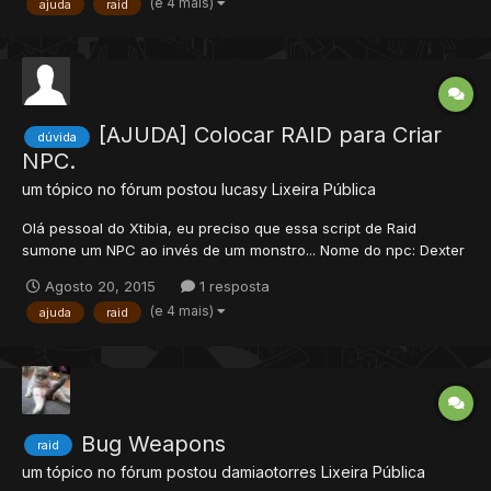
(e 4 mais)
ajuda
raid
não é sumonado. Alguém ajuda? versão 8.60, otx server 2....
[AJUDA] Colocar RAID para Criar
dúvida
NPC.
um tópico no fórum postou
lucasy
Lixeira Pública
Olá pessoal do Xtibia, eu preciso que essa script de Raid
sumone um NPC ao invés de um monstro... Nome do npc: Dexter
Itens A script está 100% funcionando para sumonar monster..
Agosto 20, 2015
1 resposta
porém se eu colocar o nome do npc no lugar de "demon" o npc
(e 4 mais)
ajuda
raid
não é sumonado. Alguém ajuda? versão 8.60, otx server 2....
Bug Weapons
raid
um tópico no fórum postou
damiaotorres
Lixeira Pública