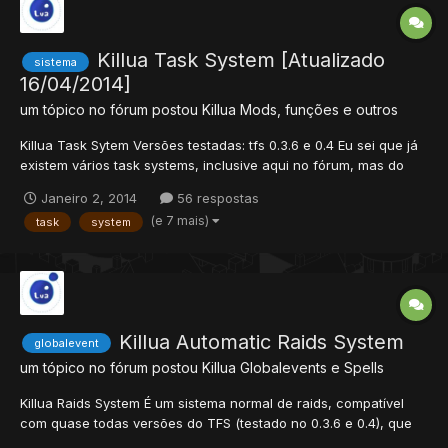
Killua Task System [Atualizado
sistema
16/04/2014]
um tópico no fórum postou
Killua
Mods, funções e outros
Killua Task Sytem Versões testadas: tfs 0.3.6 e 0.4 Eu sei que já
existem vários task systems, inclusive aqui no fórum, mas do
jeitinho que eu queria, não consegui achar nenhum. Por isso,
Janeiro 2, 2014
56 respostas
resolvi fazer um eu mesmo. O que ele tem de diferente? • É
(e 7 mais)
task
system
totalmente simplificado. • Não precisa...
Killua Automatic Raids System
globalevent
um tópico no fórum postou
Killua
Globalevents e Spells
Killua Raids System É um sistema normal de raids, compatível
com quase todas versões do TFS (testado no 0.3.6 e 0.4), que
acontecem automaticamente no local desejado, com dia e hora