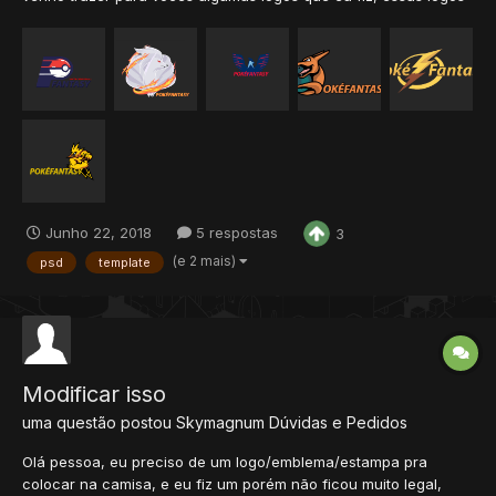
eu fiz para meu servidor PokéFantasy mas vou usar somente
uma ner haha então estarei disponibilizando para vocês as
outras eu sei que não estão perfeitas mas acho que...
Junho 22, 2018
5 respostas
3
(e 2 mais)
psd
template
Modificar isso
uma questão postou
Skymagnum
Dúvidas e Pedidos
Olá pessoa, eu preciso de um logo/emblema/estampa pra
colocar na camisa, e eu fiz um porém não ficou muito legal,