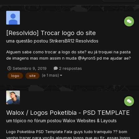
[Resolvido] Trocar logo do site
uma questão postou
StrikersBR12
Resolvidos
Alguem sabe como trocar a logo do site? eu já troquei na pasta
de imagens mas msm assim n muda @Ayron5 pd me ajudar ae?
Setembro 9, 2019
2 respostas
(e 1 mais)
logo
site
Walox / Logos Poketibia - PSD TEMPLATE
um tópico no fórum postou
Walox
Websites & Layouts
Logo Poketibia PSD Template Fala guys tudo tramquilo ?? bom
venho trazer para vocês algumas logos que eu fiz, essas logos