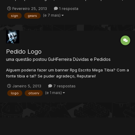
também fiz 2 logo's somente para treinar mesmo, cm o tempo
Fevereiro 25, 2013
1 resposta
vou atualizando o tópico com sign's/etc.. 1. Não gostei muito da
(e 7 mais)
sign
gears
onda ali, porém não achei imagem melhor:( 2....
Pedido Logo
uma questão postou
GuHFerreira
Dúvidas e Pedidos
Alguem poderia fazer um banner Rpg Escrito Mega Tibia? Com a
fonte tibia e tal? Se puder agradeço, Reputarei!
Janeiro 5, 2013
7 respostas
(e 1 mais)
logo
otserv