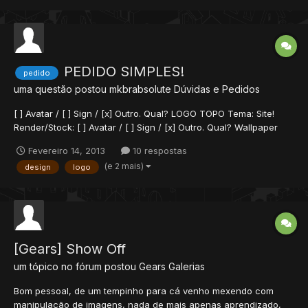
PEDIDO SIMPLES!
pedido
uma questão postou
mkbrabsolute
Dúvidas e Pedidos
[ ] Avatar / [ ] Sign / [x] Outro. Qual? LOGO TOPO Tema: Site!
Render/Stock: [ ] Avatar / [ ] Sign / [x] Outro. Qual? Wallpaper
Tema: Pokemon Render/Stock: Tamanho: Tamanho ORIGINAL
Fevereiro 14, 2013
10 respostas
DESTE /\ Tipografia: Apagar o Tibia e o by CipSoft (creio que há
(e 2 mais)
design
logo
esta imagem sem escrito...
[Gears] Show Off
um tópico no fórum postou
Gears
Galerias
Bom pessoal, de um tempinho para cá venho mexendo com
manipulação de imagens, nada de mais apenas aprendizado,