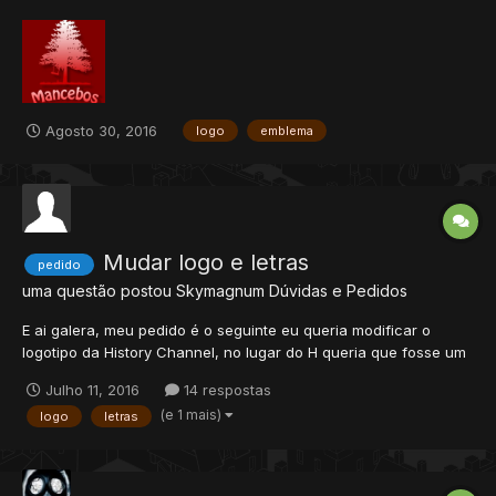
alguém poderia modificar ele ?, só tenta deixar tipo a árvore(pq
esse é significado e tals, tenta colocar uma árvore com frutos
etc...) e modificar a escrita tb
Agosto 30, 2016
logo
emblema
Mudar logo e letras
pedido
uma questão postou
Skymagnum
Dúvidas e Pedidos
E ai galera, meu pedido é o seguinte eu queria modificar o
logotipo da History Channel, no lugar do H queria que fosse um
M e onde esta escrito HISTORY embaixo que fosse MANCEBOS,
Julho 11, 2016
14 respostas
a letra pode ser a mesma, só mudem as palavras. Esse é o logo
(e 1 mais)
logo
letras
da History.