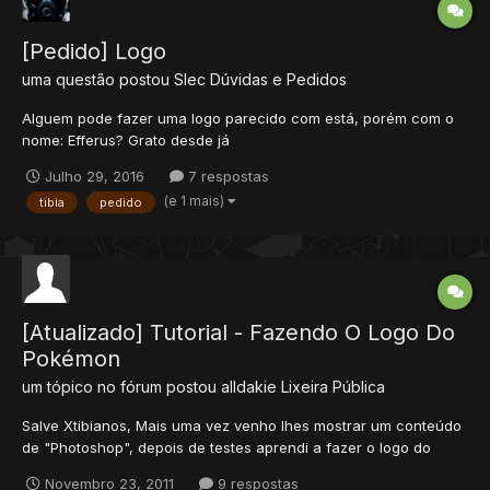
[Pedido] Logo
uma questão postou
Slec
Dúvidas e Pedidos
Alguem pode fazer uma logo parecido com está, porém com o
nome: Efferus? Grato desde já
Julho 29, 2016
7 respostas
(e 1 mais)
tibia
pedido
[Atualizado] Tutorial - Fazendo O Logo Do
Pokémon
um tópico no fórum postou
alldakie
Lixeira Pública
Salve Xtibianos, Mais uma vez venho lhes mostrar um conteúdo
de "Photoshop", depois de testes aprendi a fazer o logo do
Pokémon, espero que curtam. Titulo: Fazendo o logo do
Novembro 23, 2011
9 respostas