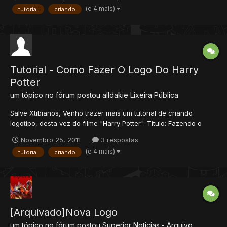
Pokémon Autor: TonyHanks Nível: Fácil Ferramenta: Photoshop
(e 4 mais)
tutorial
criando
CS2 ou superior. Requisitos: Fonte do Pokémon http:/...
Tutorial - Como Fazer O Logo Do Harry
Potter
um tópico no fórum postou
alldakie
Lixeira Pública
Salve Xtibianos, Venho trazer mais um tutorial de criando
logotipo, desta vez do filme "Harry Potter". Titulo: Fazendo o
logo do Harry Potter Autor: TonyHanks & Estúdio Pirata Nível:
Novembro 25, 2011
3 respostas
Médio Ferramenta: Photoshop CS2 ou superior. Requisitos: Fonte
(e 4 mais)
tutorial
criando
do logo: http://www.dafont.com/harry-p.f...
[Arquivado]Nova Logo
um tópico no fórum postou
Superior
Noticias - Arquivo