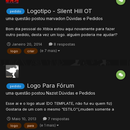
Logotipo - Silent Hill OT
pedido
uma questão postou
marvadon
Dúvidas e Pedidos
Bom dia pessoal do Xtibia estou aqui novamente para fazer
outro pedido, desta vez um logo. alguém poderia me ajudar!?
muito Obrigado! [ ] Avatar / [ ] Sign / [x] Outro. Qual? Logo Tema:
Janeiro 20, 2014
8 respostas
Tibia global Nome do Servidor: Silent Hill - OT Slogan: O seu OT
(e 7 mais)
logo
criar
Tamanho: padrão de Log...
Logo Para Fórum
pedido
uma questão postou
Nazist
Dúvidas e Pedidos
Esse ai e o logo atual (DO TEMPLATE, não fui eu quem fiz)
Gostaria de um com o mesmo "ESTILO"(,mudem somente a
parte onde ta escrito Games HAckes, ou seja gostaria da parte
Maio 10, 2013
7 respostas
superior preta o fundo laranja a parte de baixo laranja, etc !.)
(e 1 mais)
logo
para
Tipografia : Games Brasil Quem puder fazer, 3 rep...