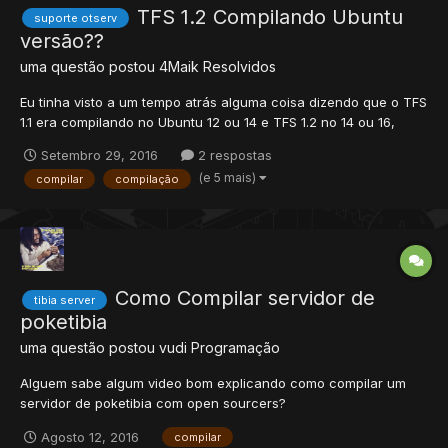
TFS 1.2 Compilando Ubuntu
suporte otserv
versão??
uma questão postou
4Maik
Resolvidos
Eu tinha visto a um tempo atrás alguma coisa dizendo que o TFS
1.1 era compilando no Ubuntu 12 ou 14 e TFS 1.2 no 14 ou 16,
como eu não consigo encontrar novamente algo relacionado
Setembro 29, 2016
2 respostas
aqui há um tempo, eu queria a ajuda de vocês para sanar essa
(e 5 mais)
compilar
compilação
dúvida, porque já estou de saco cheio do Windows, toda hor...
Como Compilar servidor de
tibia server
poketibia
uma questão postou
vudi
Programação
Alguem sabe algum video bom explicando como compilar um
servidor de poketibia com open sourcers?
Agosto 12, 2016
compilar