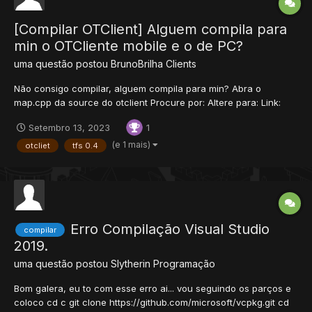
[Compilar OTClient] Alguem compila para
min o OTCliente mobile e o de PC?
uma questão postou
BrunoBrilha
Clients
Não consigo compilar, alguem compila para min? Abra o
map.cpp da source do otclient Procure por: Altere para: Link:
Scan:
Setembro 13, 2023
1
(e 1 mais)
otcliet
tfs 0.4
Erro Compilação Visual Studio
compilar
2019.
uma questão postou
Slytherin
Programação
Bom galera, eu to com esse erro ai... vou seguindo os parços e
coloco cd c git clone https://github.com/microsoft/vcpkg.git cd