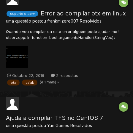
Error ao compilar otx em linux
suporte otserv
uma questão postou
frankmizere007
Resolvidos
Quando vou compilar da este error alguém pode ajudar-me !
otserv.cpp: In function ‘bool argumentsHandler(StringVec)’:
otserv.cpp:167:16: warning: statement has no effect [-Wunused-
value] Imagem do error !
Outubro 22, 2016
2 respostas
(e 1 mais)
otx
baiak
Ajuda a compilar TFS no CentOS 7
uma questão postou
Yuri Gomes
Resolvidos