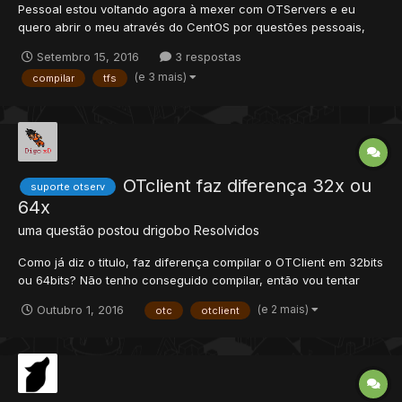
Pessoal estou voltando agora à mexer com OTServers e eu
quero abrir o meu através do CentOS por questões pessoais,
porem estou com um grande problema, não faço ideia de como
Setembro 15, 2016
3 respostas
posso compilar o TFS através do CentOS 7. Tentei usar o CMAKE
(e 3 mais)
compilar
tfs
de modo meio improvisado, mas não obtive sucesso. Se alguém
c...
OTclient faz diferença 32x ou
suporte otserv
64x
uma questão postou
drigobo
Resolvidos
Como já diz o titulo, faz diferença compilar o OTClient em 32bits
ou 64bits? Não tenho conseguido compilar, então vou tentar
agora no VS13 depois no Codeblocks com as versões exatas
(e 2 mais)
Outubro 1, 2016
otc
otclient
dos tutoriais já que sempre dá erro qnd uso as recentes
versões dos app Mas percebi que é MinGW32 e não MinGW...