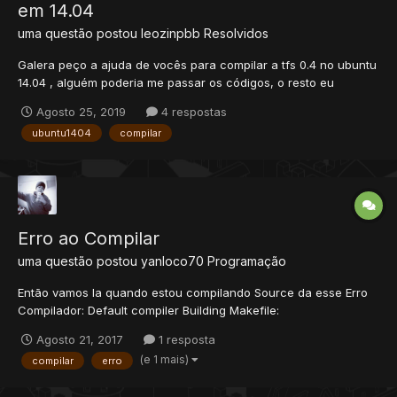
em 14.04
uma questão postou
leozinpbb
Resolvidos
Galera peço a ajuda de vocês para compilar a tfs 0.4 no ubuntu
14.04 , alguém poderia me passar os códigos, o resto eu
consigo fazer. obg deste já. +REP
Agosto 25, 2019
4 respostas
ubuntu1404
compilar
Erro ao Compilar
uma questão postou
yanloco70
Programação
Então vamos la quando estou compilando Source da esse Erro
Compilador: Default compiler Building Makefile:
"C:\Users\Pc\Desktop\PokeWizard\PokéLight Source (Without
Agosto 21, 2017
1 resposta
Level)\dev-cpp\Makefile.win" Executando make... mingw32-make
(e 1 mais)
compilar
erro
-f "C:\Users\Pc\Desktop\PokeWizard\PokéLight Source (Without
Lev...