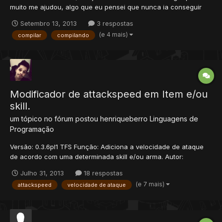
muito me ajudou, algo que eu pensei que nunca ia conseguir
fazer direito e estava quase desistindo ! TUTORIAL PARA
Setembro 13, 2013
3 respostas
COMPILAR UM OTSERV Galera esse não tem erro, é só seguir
(e 4 mais)
compilar
compilando
exatamente o que vou passar aqui e você terá sucesso na sua...
Modificador de attackspeed em Item e/ou
skill.
um tópico no fórum postou
henriqueberro
Linguagens de
Programação
Versão: 0.3.6pl1 TFS Função: Adiciona a velocidade de ataque
de acordo com uma determinada skill e/ou arma. Autor:
henriqueberro (eu). Aviso: A unidade que usamos aqui é o
Julho 31, 2013
18 respostas
milissegundo (ms). 1ms = 0,001s 1s = 1000ms Instalação em
(e 7 mais)
attackspeed
velocidade de ataque
player.cpp, procure a função: uint32_t...