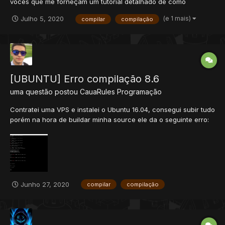
vocês que me forneçam um tutorial detalhado de como
compilar, ou uma base tibia 10x já compilada e atualizada, por
(e 1 mais)
Julho 5, 2020
compilar
compilação
diversas vezes tive boas ideias e não pude aproveitar por
desistir ao me ver totalmente perdido com tutoriais voltados pra
um...
[UBUNTU] Erro compilação 8.6
uma questão postou
CauaRules
Programação
Contratei uma VPS e instalei o Ubuntu 16.04, consegui subir tudo
porém na hora de buildar minha source ele da o seguinte erro:
Já realizei o downgrade pra versão 14.04 e o erro persiste, não
sei se pode ser a source mas desconfio pois o caminho do erro
é da libxml2.. Procurei em diver...
Junho 27, 2020
compilar
compilação