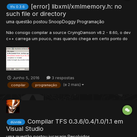
[error] libxml/xmlmemory.h: no
tfs 0.3.6
such file or directory
uma questão postou
SnoopDoggy
Programação
Não consigo compilar a source CryingDamson v8.2 - 8.60, o dev
c++ carrega um pouco, mas quando chega em certo ponto do
seguinte erro: (e não aparece o executavel compilado) Ja usei
stians repack, e da o mesmo erro... REP+ pra quem ajudar a
resolver !!
Junho 5, 2016
3 respostas
(e 2 mais)
compilar
programação
Compilar TFS 0.3.6/0.4/1.0/1.1 em
dúvida
Visual Studio
uma questão postou
jvcasarin
Resolvidos