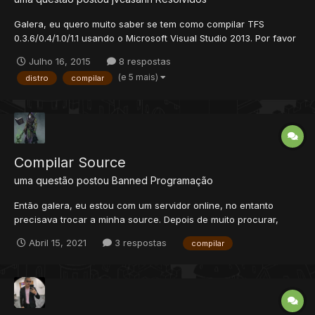
Galera, eu quero muito saber se tem como compilar TFS
0.3.6/0.4/1.0/1.1 usando o Microsoft Visual Studio 2013. Por favor
gente, me respondam. Se houver, me ensinem como!
Julho 16, 2015
8 respostas
(e 5 mais)
distro
compilar
Compilar Source
uma questão postou
Banned
Programação
Então galera, eu estou com um servidor online, no entanto
precisava trocar a minha source. Depois de muito procurar,
encontrei uma que me agradou muito, por conter literalmente
Abril 15, 2021
3 respostas
compilar
tudo que eu preciso (a source está em um outro fórum) Depois
de dezenas de tentativas de compila-la em windows, vi no...