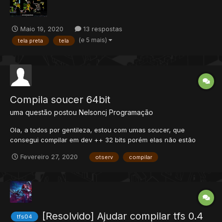
Maio 19, 2020
13 respostas
(e 5 mais)
tela preta
tela
Compila soucer 64bit
uma questão postou
Nelsoncj
Programação
Ola, a todos por gentileza, estou com umas soucer, que
consegui compilar em dev ++ 32 bits porém elas não estão
rodando do servidor pq precisa ser em 64 bits e estou com
Fevereiro 27, 2020
otserv
compilar
muita dificuldade de compilar elas no virtual, por gentileza
alguém poderia me ajudar?
[Resolvido] Ajudar compilar tfs 0.4
tfs04