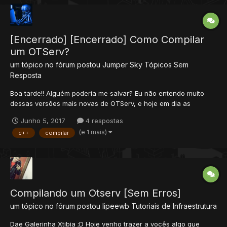
[Encerrado] [Encerrado] Como Compilar
um OTServ?
um tópico no fórum postou
Jumper Sky
Tópicos Sem
Resposta
Boa tarde!! Alguém poderia me salvar? Eu não entendo muito
dessas versões mais novas de OTServ, e hoje em dia as
versões mais novas e as "melhores" nunca vem compiladas.
Junho 5, 2017
4 respostas
Estou acostumado a baixar e executar! Tentei seguir alguns
(e 1 mais)
c++
compilar
passa-a-passo aqui no fórum mesmo e até mesmo em outros...
Compilando um Otserv [Sem Erros]
um tópico no fórum postou
lipeewb
Tutoriais de Infraestrutura
Dae Galerinha Xtibia ;D Hoje venho trazer a vocês algo que