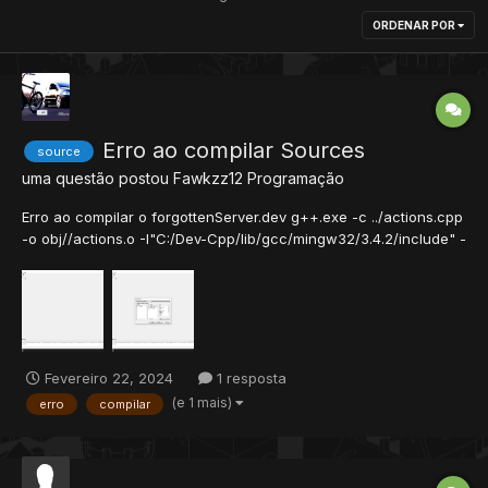
ORDENAR POR
Erro ao compilar Sources
source
uma questão postou
Fawkzz12
Programação
Erro ao compilar o forgottenServer.dev g++.exe -c ../actions.cpp
-o obj//actions.o -I"C:/Dev-Cpp/lib/gcc/mingw32/3.4.2/include" -
I"C:/Dev-Cpp/include/c++/3.4.2/backward" -I"C:/Dev-
Cpp/include/c++/3.4.2/mingw32" -I"C:/Dev-
Cpp/include/c++/3.4.2" -I"C:/Dev-Cpp/include" -
D__ENABLE_SERVE...
Fevereiro 22, 2024
1 resposta
(e 1 mais)
erro
compilar