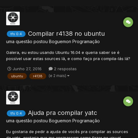
Compilar r4138 no ubuntu
tfs 0.4
uma questão postou
Boguemon
Programação
Galera, eu estou usando Ubuntu 16.04 e queria saber se é
possível usar estas sources lá, e como faço pra compila-lás lá?
desde ja agradeço
Junho 27, 2016
2 respostas
(e 2 mais)
ubuntu
r4138
Ajuda pra compilar yatc
tfs 0.4
uma questão postou
Boguemon
Programação
Eu gostaria de pedir a ajuda de vocês pra compilar as sources
do yatc, gostaria que me ensinassem como fazer no visual