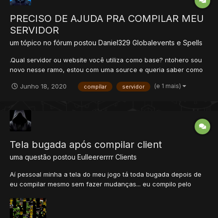
PRECISO DE AJUDA PRA COMPILAR MEU
SERVIDOR
um tópico no fórum postou
Daniel329
Globalevents e Spells
.Qual servidor ou website você utiliza como base? ntohero sou
novo nesse ramo, estou com uma source e queria saber como
compilar em windows, e se puderem me explicar do que se
(e 1 mais)
Junho 18, 2020
compílar
servidor
trata uma source eu agradeço e como se fazer... eu
agradeceria muito...
Tela bugada após compilar client
uma questão postou
Eulleererrrr
Clients
Aí pessoal minha a tela do meu jogo tá toda bugada depois de
eu compilar mesmo sem fazer mudanças... eu compilo pelo
visual studio 2013 o client do poketibia com a source do mesmo
e ainda assim dá erro. Alguém pode dar um Help?