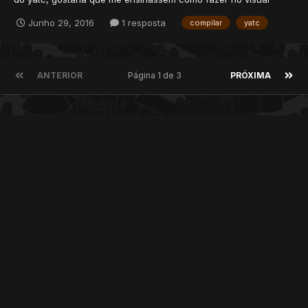
studio passo-a-passo se possivel, não sei o que por aonde,
Junho 29, 2016
1 resposta
compilar
yatc
entende? Aqui o link das sources
ANTERIOR
Página 1 de 3
PRÓXIMA