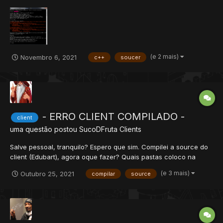
vcpkg Porem quando uso esse ".\bootstrap-vcpkg.bat" da esse
erro ai... Desculpas se coloquei na area errada, alguém poderia
me ajudar...
(e 2 mais)
Novembro 6, 2021
c++
soucer
- ERRO CLIENT COMPILADO -
client
uma questão postou
SucoDFruta
Clients
Salve pessoal, tranquilo? Espero que sim. Compilei a source do
client (Edubart), agora oque fazer? Quais pastas coloco na
pasta modules do client? Bug 1: Mesmo jogando o meu .DAT o
(e 3 mais)
Outubro 25, 2021
compilar
source
client diz que precisa de um .DAT compatível. Obs: O .DAT é da
versão 8.54 mes...