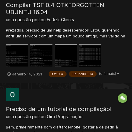
Compilar TSF 0.4 OTXFORGOTTEN
UBUNTU 16.04
uma questão postou
FeRizk
Clients
Prezados, preciso de um help desesperador! Estou querendo
abrir um servidor com um mapa um pouco antigo, mas valido na
minha humilde opnião. Estou tentando compilar esse bendito
para ubuntu 16.04 dentro de um servidor Google Cloud, porém
enfretei diversos erros: 1: Nem por um decret...
(e 4 mais)
Janeiro 14, 2021
tsf 0.4
ubuntu16.04
Preciso de um tutorial de compilação!
uma questão postou
Oiro
Programação
Bem, primeiramente bom dia/tarde/noite, gostaria de pedir à