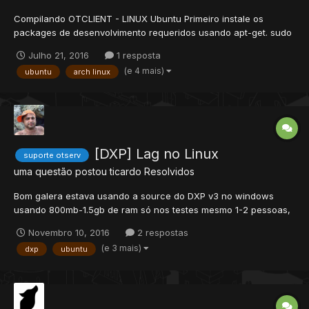
Compilando OTCLIENT - LINUX Ubuntu Primeiro instale os
packages de desenvolvimento requeridos usando apt-get. sudo
apt-get install build-essential cmake git-core sudo apt-get install
Julho 21, 2016
1 resposta
libboost1.55-all-dev libphysfs-dev libssl-dev liblua5.1-dev sudo
(e 4 mais)
ubuntu
arch linux
apt-get install libglew1.6-dev libvorbis-de...
[DXP] Lag no Linux
suporte otserv
uma questão postou
ticardo
Resolvidos
Bom galera estava usando a source do DXP v3 no windows
usando 800mb-1.5gb de ram só nos testes mesmo 1-2 pessoas,
então compilei ela num ubuntu 14.04 e sem nenhum player
Novembro 10, 2016
2 respostas
online está consumindo 2.6gb de ram, fora que quando logo é
(e 3 mais)
dxp
ubuntu
um lag absurdo não faço ideia do motivo, mas tenho quase
certeza que...