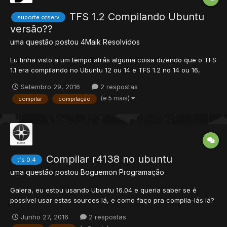
TFS 1.2 Compilando Ubuntu
suporte otserv
versão??
uma questão postou
4Maik
Resolvidos
Eu tinha visto a um tempo atrás alguma coisa dizendo que o TFS
1.1 era compilando no Ubuntu 12 ou 14 e TFS 1.2 no 14 ou 16,
como eu não consigo encontrar novamente algo relacionado
Setembro 29, 2016
2 respostas
aqui há um tempo, eu queria a ajuda de vocês para sanar essa
(e 5 mais)
compilar
compilação
dúvida, porque já estou de saco cheio do Windows, toda hor...
Compilar r4138 no ubuntu
tfs 0.4
uma questão postou
Boguemon
Programação
Galera, eu estou usando Ubuntu 16.04 e queria saber se é
possível usar estas sources lá, e como faço pra compila-lás lá?
desde ja agradeço
Junho 27, 2016
2 respostas