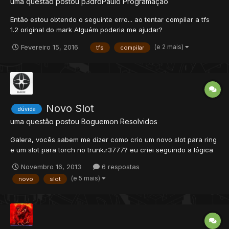
uma questão postou
p3droPaulo
Programação
Então estou obtendo o seguinte erro... ao tentar compilar a tfs
1.2 original do mark Alguém poderia me ajudar?
(e 2 mais)
Fevereiro 15, 2016
tfs
compilar
Novo Slot
dúvida
uma questão postou
Boguemon
Resolvidos
Galera, vocês sabem me dizer como crio um novo slot para ring
e um slot para torch no trunk.r3777? eu criei seguindo a lógica
do ring normal dai compilei e na hora que vo entrar com o
Novembro 16, 2013
6 respostas
personagem no jogo da um erro referente a "nucleo de
(e 5 mais)
novo
slot
imagem".. eu uso Ubuntu LT 12.04