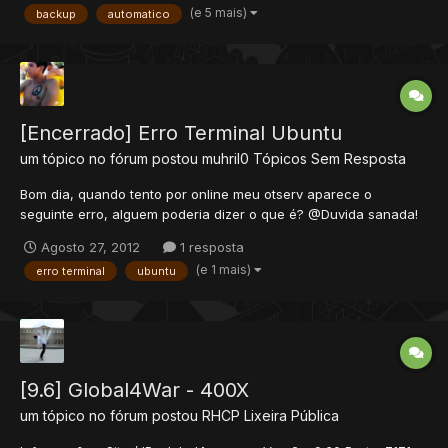
(e 5 mais)
backup
automatico
seu servidor. • Programa usado no tuto...
[Encerrado] Erro Terminal Ubuntu
um tópico no fórum postou
muhril0
Tópicos Sem Resposta
Bom dia, quando tento por online meu otserv aparece o
seguinte erro, alguem poderia dizer o que é? @Duvida sanada!
apenas reiniciei a maquina virtual.
Agosto 27, 2012
1 resposta
(e 1 mais)
erro terminal
ubuntu
[9.6] Global4War - 400X
um tópico no fórum postou
RHCP
Lixeira Pública