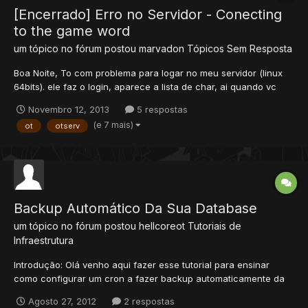
[Encerrado] Erro no Servidor - Conecting
to the game word
um tópico no fórum postou
marvadon
Tópicos Sem Resposta
Boa Noite, To com problema para logar no meu servidor (linux
64bits). ele faz o login, aparece a lista de char, ai quando vc
escolhe o char e coloca p conectar ele fica no Conecting to the
Novembro 12, 2013
5 respostas
game word e não sai disso. preciso consertar esse erro. alguém
(e 7 mais)
ot
otserv
pode me ajudar? obrigado.
Backup Automático Da Sua Database
um tópico no fórum postou
hellcoreot
Tutoriais de
Infraestrutura
Introdução: Olá venho aqui fazer esse tutorial para ensinar
como configurar um cron a fazer backup automaticamente da
sua database todos os dias. OBS: • Seu server tem que estar em
Agosto 27, 2012
2 respostas
ambiente Linux. • Sua database deve estar funcionando com o