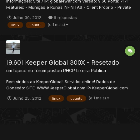
Informações: Site / IP: global4war.com Versão: 9.60 Porta: 7171
Features: - Munição e Runas INFINITAS - Client Próprio - Private
Shop (Vire um NPC e venda seus itens) - Guild Wars (Escudos) -
Julho 30, 2012
6 respostas
Mounts 100% Global & Mounts Custom - UH por level (Healing
(e 1 mais)
linux
ubuntu
aumenta a cada level) - Auto Hun...
[9.60] Keeper Global 300X - Resetado
um tópico no fórum postou
RHCP
Lixeira Pública
Bem vindos ao KeeperGlobal! Servidor online! Dados de
Conexão: SITE: WWW.KeeperGlobal.com IP: KeeperGlobal.com
Versão: 9.60 Features: - Client Próprio - Random Item Stats
(e 1 mais)
Julho 25, 2012
linux
ubuntu
(Monstros dropam items epic, rare, legendary) - Market System
100% - Private Shop (Vire um NPC e vend...