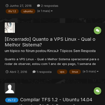
file_put_contents(./config/config.php): failed to open stream:
Junho 27, 2016
2 respostas
Permissão negada in /opt/lampp/htdocs/classes/website.php on
(e 1 mais)
tfs 1.2
ubuntu
line 103 Error occured! Error ID: More info: Website::putFileC...
[Encerrado] Quanto a VPS Linux - Qual o
Melhor Sistema?
um tópico no fórum postou
KincaJr
Tópicos Sem Resposta
Quanto a VPS Linux - Qual o Melhor Sistema operacional para o
rodar de otserver, estou com 1 ano de vps pago, 1 semana de
uso dor de cabeça e ainda não conseguir rodar nada mais que
(e 5 mais)
Abril 7, 2016
1 resposta
vps
linux
o site, tentei com sources já copiladas e sem sucesso nenhum,
eu mesmo compilei, nisso entrou normal, só que ao dar um...
Compilar TFS 1.2 - Ubuntu 14.04
tfs 1.2