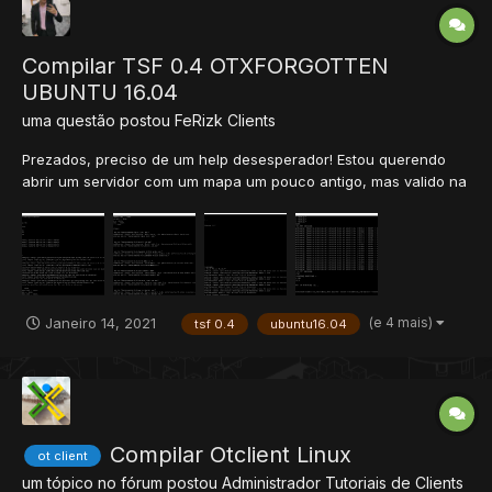
Compilar TSF 0.4 OTXFORGOTTEN
UBUNTU 16.04
uma questão postou
FeRizk
Clients
Prezados, preciso de um help desesperador! Estou querendo
abrir um servidor com um mapa um pouco antigo, mas valido na
minha humilde opnião. Estou tentando compilar esse bendito
para ubuntu 16.04 dentro de um servidor Google Cloud, porém
enfretei diversos erros: 1: Nem por um decret...
(e 4 mais)
Janeiro 14, 2021
tsf 0.4
ubuntu16.04
Compilar Otclient Linux
ot client
um tópico no fórum postou
Administrador
Tutoriais de Clients