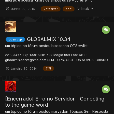
meu pc e acessar chars de ambos os servidores em um
otclient-proprio, ou seja, sem tem que ficar mudando de port
(e 1 mais)
Junho 29, 2016
2otserver
port
7171 pra 7173?
GLOBALMIX 10.34
open pvp
um tópico no fórum postou
bisosonho
OTServlist
>>10.34<< Exp 100x Skills 60x Magic 60x Loot 6x IP:
globalmix.servegame.com SEM TOPS, OBJETOS NOVOS! CRIADO
RECENTEMENTE!
Janeiro 30, 2014
7171
[Encerrado] Erro no Servidor - Conecting
to the game word
um tópico no fórum postou
marvadon
Tópicos Sem Resposta