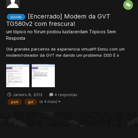
[Encerrado] Modem da GVT
dúvida
TG580v2 com frescura!
um tópico no fórum postou
luizlacerdam
Tópicos Sem
Resposta
Olá grandes parceiros de experiencia virtual!!!! Estou com um
modem/roteador da GVT me dando um problema :DDD É o
modelo TG580v2. Ele parece ser bem prático de configurar e
abrir as portas mas quando eu dou um check no
canyousee.com ou outros sites pra check de port eles dizem
que eu não estou apt...
Janeiro 8, 2013
4 respostas
(e 4 mais)
port
gvt