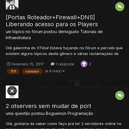
[Portas Roteador+Firewall+DNS]
Liberando acesso para os Players
um tópico no fórum postou
denisgusto
Tutoriais de
Infraestrutura
Olá galerinha do XTibia! Estava fuçando no Fórum e percebi que
existem alguns tópicos deste gênero e várias reclamações de
usuários que não conseguem liberar acesso aos players. Mas a
Fevereiro 15, 2017
1 resposta
2
questão é que são tópicos antigos ou então que ensinam os
players meio por cima como deixar o servidor on-line,...
(e 8 mais)
7171
roteador
2 otservers sem mudar de port
uma questão postou
Boguemon
Programação
Olá, gostaria de saber como faço pra ter 2 servidores online no