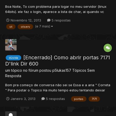
Boa Noite, To com problema para logar no meu servidor (linux
64bits). ele faz o login, aparece a lista de char, ai quando vc
escolhe o char e coloca p conectar ele fica no Conecting to the
Novembro 12, 2013
5 respostas
game word e não sai disso. preciso consertar esse erro. alguém
(e 7 mais)
ot
otserv
pode me ajudar? obrigado.
[Encerrado] Como abrir portas 7171
dúvida
D'link Dir 600
um tópico no fórum postou
p5lukas157
Tópicos Sem
Resposta
Bom pra começo de conversa não sei se Essa e a aria " Correta
" Para postar o Topico Ha muito tempo estou tentando deixar
meu serve on + não consigo porque não sei abrir as porta no
Janeiro 3, 2013
5 respostas
portas
7171
Roteador d'link dir 600 Se auguem me ajudar REP+ Fico muito
grato Meu serve e 8.6 Ja fis de tudo pra deixar o...