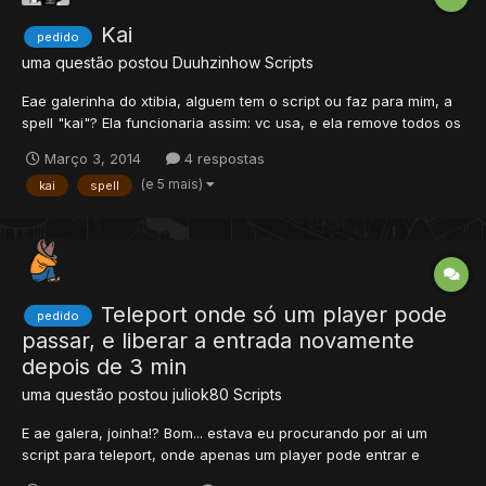
Kai
pedido
uma questão postou
Duuhzinhow
Scripts
Eae galerinha do xtibia, alguem tem o script ou faz para mim, a
spell "kai"? Ela funcionaria assim: vc usa, e ela remove todos os
seus summons, e sai um efeito.apenas isso. Rep+
Março 3, 2014
4 respostas
(e 5 mais)
kai
spell
Teleport onde só um player pode
pedido
passar, e liberar a entrada novamente
depois de 3 min
uma questão postou
juliok80
Scripts
E ae galera, joinha!? Bom... estava eu procurando por ai um
script para teleport, onde apenas um player pode entrar e
depois de uns 3 minutos liberar a entrada novamente, porém