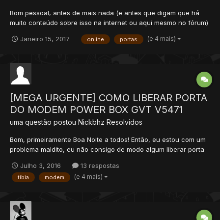
Bom pessoal, antes de mais nada (e antes que digam que há
muito conteúdo sobre isso na internet ou aqui mesmo no fórum)
deixem-me contar-lhes o quanto já tentei realizar tal
(e 4 mais)
Janeiro 15, 2017
online
portas
procedimento e que não obtive êxito. De fato já conferi os mais
variados tutoriais pela internet sobre como colocar um s...
[MEGA URGENTE] COMO LIBERAR PORTA
DO MODEM POWER BOX GVT V5471
uma questão postou
Nickbhz
Resolvidos
Bom, primeiramente Boa Noite a todos! Então, eu estou com um
problema maldito, eu não consigo de modo algum liberar porta
desse modem, vi alguns tutoriais no Youtube e nenhum
Julho 3, 2016
13 respostas
funcionou.. Venho aqui no fórum procurar saber se é possível
(e 4 mais)
tibia
modem
liberar ou não, caso alguém saiba me responder! Eu fucei bas...