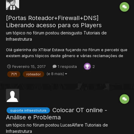
[Portas Roteador+Firewall+DNS]
Liberando acesso para os Players
um tópico no fórum postou
denisgusto
Tutoriais de
Infraestrutura
Olá galerinha do XTibia! Estava fuçando no Fórum e percebi que
existem alguns tópicos deste gênero e várias reclamações de
usuários que não conseguem liberar acesso aos players. Mas a
Fevereiro 15, 2017
1 resposta
2
questão é que são tópicos antigos ou então que ensinam os
players meio por cima como deixar o servidor on-line,...
(e 8 mais)
7171
roteador
Colocar OT online -
suporte infraestrutura
Análise e Problema
um tópico no fórum postou
LucasAlfare
Tutoriais de
Infraestrutura