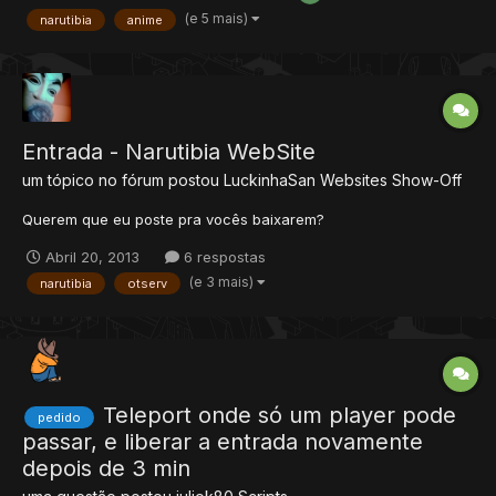
arquivos do seu WebSite para esta pasta....
(e 5 mais)
narutibia
anime
Entrada - Narutibia WebSite
um tópico no fórum postou
LuckinhaSan
Websites Show-Off
Querem que eu poste pra vocês baixarem?
Abril 20, 2013
6 respostas
(e 3 mais)
narutibia
otserv
Teleport onde só um player pode
pedido
passar, e liberar a entrada novamente
depois de 3 min