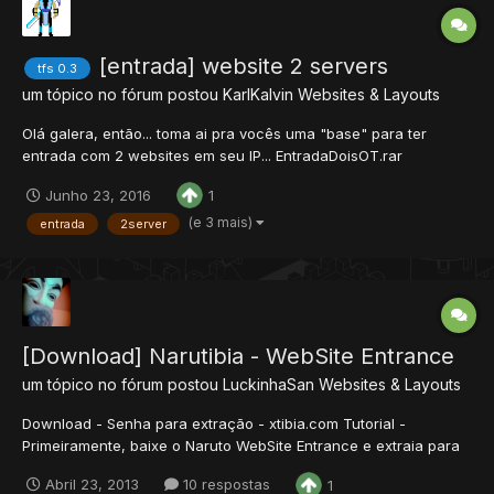
[entrada] website 2 servers
tfs 0.3
um tópico no fórum postou
KarlKalvin
Websites & Layouts
Olá galera, então... toma ai pra vocês uma "base" para ter
entrada com 2 websites em seu IP... EntradaDoisOT.rar
Explicando como usar... 1º Passo - Primeiro você vai abrir o
Junho 23, 2016
1
Index.HTM em bloco de notas/notepad++, como preferir Vai
procurar por: E em cima onde está e...
(e 3 mais)
entrada
2server
[Download] Narutibia - WebSite Entrance
um tópico no fórum postou
LuckinhaSan
Websites & Layouts
Download - Senha para extração - xtibia.com Tutorial -
Primeiramente, baixe o Naruto WebSite Entrance e extraia para
seu Desktop. Em seguida, vá na pasta do seu Xamp, depois em
Abril 23, 2013
10 respostas
1
htdocs. Crie uma pasta com o nome do site, e mova todos os