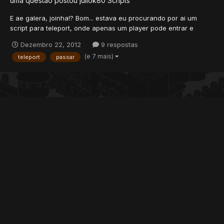
uma questão postou
juliok80
Scripts
E ae galera, joinha!? Bom... estava eu procurando por ai um
script para teleport, onde apenas um player pode entrar e
depois de uns 3 minutos liberar a entrada novamente, porém
Dezembro 22, 2012
9 respostas
não encontrei o script. Então estou aqui humildemente pedindo
(e 7 mais)
teleport
passar
a ajuda de uma alma bondosa para que possa me ajudar....