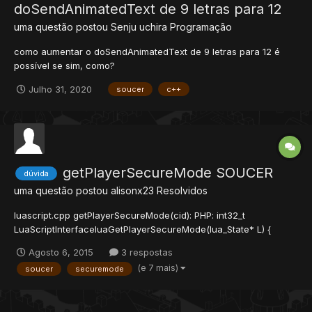
doSendAnimatedText de 9 letras para 12
uma questão postou
Senju uchira
Programação
como aumentar o doSendAnimatedText de 9 letras para 12 é
possível se sim, como?
Julho 31, 2020
soucer
c++
getPlayerSecureMode SOUCER
dúvida
uma questão postou
alisonx23
Resolvidos
luascript.cpp getPlayerSecureMode(cid): PHP: int32_t
LuaScriptInterfaceluaGetPlayerSecureMode(lua_State* L) {
//getPlayerSecureMode(cid) ScriptEnviroment* env = getEnv();
Agosto 6, 2015
3 respostas
Player* player = env->getPlayerByUID((uint32_t)popNumber(L));
(e 7 mais)
soucer
securemode
if(!player) { errorEx(getError(LUA_ERROR_PLAYER_N...