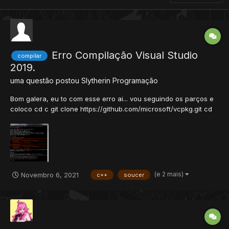
Erro Compilação Visual Studio
compilar
2019.
uma questão postou
Slytherin
Programação
Bom galera, eu to com esse erro ai... vou seguindo os parços e
coloco cd c git clone https://github.com/microsoft/vcpkg.git cd
vcpkg Porem quando uso esse ".\bootstrap-vcpkg.bat" da esse
erro ai... Desculpas se coloquei na area errada, alguém poderia
me ajudar...
(e 2 mais)
Novembro 6, 2021
c++
soucer