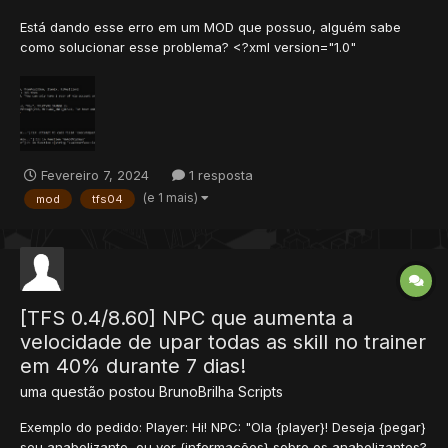
Está dando esse erro em um MOD que possuo, alguém sabe
como solucionar esse problema? <?xml version="1.0"
encoding="UTF-8"?> <mod name="Vipsystem" version="1.0"
author="Aco" contact="http://otland.net/members/acordion"
enabled="yes"> <!--- Information Vip Item = 10503 set action id
112...
Fevereiro 7, 2024
1 resposta
(e 1 mais)
mod
tfs04
[TFS 0.4/8.60] NPC que aumenta a
velocidade de upar todas as skill no trainer
em 40% durante 7 dias!
uma questão postou
BrunoBrilha
Scripts
Exemplo do pedido: Player: Hi! NPC: "Ola {player}! Deseja {pegar}
seu anabolizante, ou ver {informações} sobre os anabolizantes?