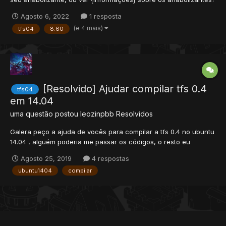
Player: pegar NPC: Você trouxe com você sua {receita} medica?
Agosto 6, 2022
1 resposta
-- Receita e um item que será vendido no site -- Player: receita
(e 4 mais)
tfs04
8.60
NPC: A...
[Resolvido] Ajudar compilar tfs 0.4
tfs04
em 14.04
uma questão postou
leozinpbb
Resolvidos
Galera peço a ajuda de vocês para compilar a tfs 0.4 no ubuntu
14.04 , alguém poderia me passar os códigos, o resto eu
consigo fazer. obg deste já. +REP
Agosto 25, 2019
4 respostas
ubuntu1404
compilar