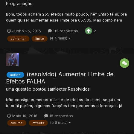
Programação
Bom, todos acham 255 efeitos muito pouco, né? Então tá aí, pra
quem quiser aumentar esse limite pra 65,535. Mas como nem
tudo é perfeito, pra fazer isso você precisará estar usando
Junho 25, 2015
112 respostas
2
OTClient e também ter as sources do seu servidor. PS: Só testei
em 8.54 Vamos ás edições do servidor: No protocolgam...
(e 4 mais)
aumentar
limite
(resolvido) Aumentar Limite de
action
Efeitos FALHA
uma questão postou
samlecter
Resolvidos
Não consigo aumentar o limite de efeitos do client, segui um
tutorial porém, algumas funções tem pequenas diferenças, já
tentei deixar exatamente como no tutorial e não consegui, tentei
Maio 10, 2016
18 respostas
usar uma outra source que já contém efeitos aumentados para
(e 6 mais)
source
effects
comparação mas na hora de compilar da erro, não entend...