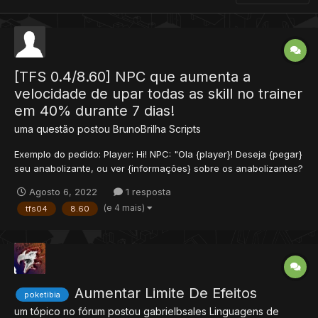
[TFS 0.4/8.60] NPC que aumenta a
velocidade de upar todas as skill no trainer
em 40% durante 7 dias!
uma questão postou
BrunoBrilha
Scripts
Exemplo do pedido: Player: Hi! NPC: "Ola {player}! Deseja {pegar}
seu anabolizante, ou ver {informações} sobre os anabolizantes?
Player: pegar NPC: Você trouxe com você sua {receita} medica?
Agosto 6, 2022
1 resposta
-- Receita e um item que será vendido no site -- Player: receita
(e 4 mais)
tfs04
8.60
NPC: A...
Aumentar Limite De Efeitos
poketibia
um tópico no fórum postou
gabrielbsales
Linguagens de