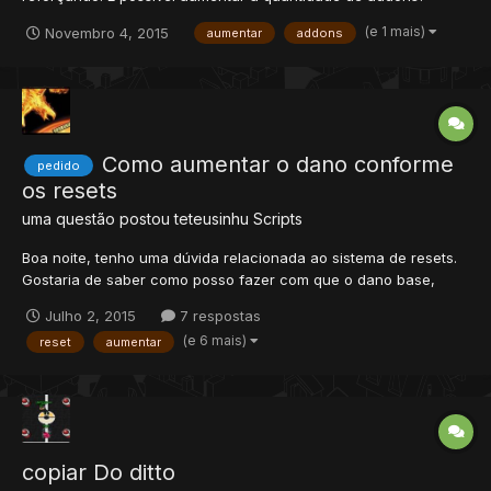
Minha idéia é assim que equipar uma arma, essa arma apareça
(e 1 mais)
Novembro 4, 2015
aumentar
addons
na mão do char, com isso pensei em fazer por sistema de
addons, mas addons são apenas 3 por outfit se não me engano
certo? En...
Como aumentar o dano conforme
pedido
os resets
uma questão postou
teteusinhu
Scripts
Boa noite, tenho uma dúvida relacionada ao sistema de resets.
Gostaria de saber como posso fazer com que o dano base,
tanto de ataques corpo a corpo, como spells, aumentem de
Julho 2, 2015
7 respostas
acordo com a quantidade de resets. -> Suponhamos que após o
(e 6 mais)
reset
aumentar
primeiro reset, o dano seja aumentado em 2 vezes, segundo
res...
copiar Do ditto