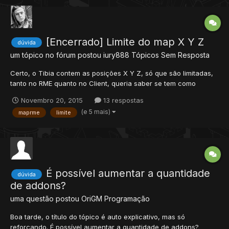
[Encerrado] Limite do map X Y Z
dúvida
um tópico no fórum postou
iury888
Tópicos Sem Resposta
Certo, o Tibia contem as posições X Y Z, só que são limitadas,
tanto no RME quanto no Client, queria saber se tem como
aumentar os andares (Posição Z), só são permitidos 16 se eu
Novembro 20, 2015
13 respostas
não me engano, queria poder aumentar esse valor, tem como ?
(e 5 mais)
maprme
limite
e se tiver, poderiam me fazer um tutorial por favor ? agrade...
É possível aumentar a quantidade
dúvida
de addons?
uma questão postou
OriGM
Programação
Boa tarde, o título do tópico é auto explicativo, mas só
reforçando. É possível aumentar a quantidade de addons?