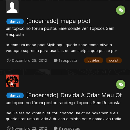
[Encerrado] mapa pbot
dúvida
um tópico no fórum postou
Emersonsleiver
Tópicos Sem
Resposta
to com um mapa pbot Myth aqui queria sabe como ativo a
vocaçao suprema para usa las, ou um scripts que posso por
nele pra que um npc venda e 8.60 o server. fico no agardo.
Dezembro 25, 2012
1 resposta
duvidas
script
[Encerrado] Duvida A Criar Meu Ot
dúvida
um tópico no fórum postou
randerjp
Tópicos Sem Resposta
Iae Galera do xtibia hj eu tou criando um ot de pokemon e eu
queria tirar uma duvida.A duvida e minha net e epmax via radio
com cabo,da pra criar um ot de poketibia sem hamachi com
Novembro 22, 2012
8 respostas