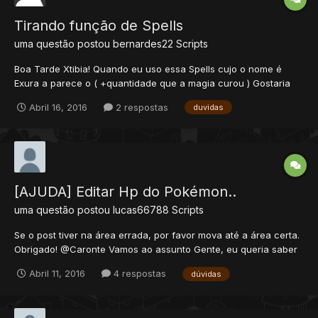
Tirando função de Spells
uma questão postou
bernardes22
Scripts
Boa Tarde Xtibia! Quando eu uso essa Spells cujo o nome é
Exura a parece o ( +quantidade que a magia curou ) Gostaria
de tira essa função alguem pode me ajudar? Script local combat
Abril 16, 2016
2 respostas
duvidas
= createCombatObject()setCombatParam(combat,
COMBAT_PARAM_EFFECT,
CONST_ME_MAGIC_BLUE)setCombatParam(comba...
[AJUDA] Editar Hp do Pokémon..
uma questão postou
lucas66788
Scripts
Se o post tiver na área errada, por favor mova até a área certa.
Obrigado! @Caronte Vamos ao assunto Gente, eu queria saber
como que edito o hp do pokémon, tipo está muito alto, aí eu
Abril 11, 2016
4 respostas
dúvidas
quero diminuí-lo. Ajudou = Rep +