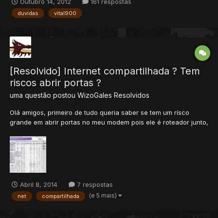
Outubro 14, 2012
161 respostas
outros membros do forúm esclareceremos esta à você. Pois
duvidas
vital900
muitos são os tópicos visando problemas com este programa,
e...
[Resolvido] Internet compartilhada ? Tem
riscos abrir portas ?
uma questão postou
WizoGales
Resolvidos
Olá amigos, primeiro de tudo queria saber se tem um rísco
grande em abrir portas no meu modem pois ele é roteador junto,
sou o hoster. Digo logo que já tentei mas não tive sucesso ao
tentar abrir um servidor, não consegui adicionar nem na otlist
mas consegui entrar pelo ip-fixo. Sou novato em criaçã...
Abril 8, 2014
7 respostas
(e 5 mais)
net
compartilhada