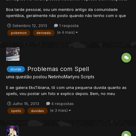
Boa tarde pessoal, sou um membro antigo da comunidade
opentibia, geralmente não posto quando não tenho com o que
contribuir com os demais membros. Hoje me bateu uma dúvida
Setembro 12, 2013
1 resposta
sobre a sustentabilidade de servidores alternativos de Pokemon,
(e 4 mais)
pokemon
derivado
no booom desses servidores em 2011 eu dei inicio a um projeto
pr...
Problemas com Spell
dúvida
uma questão postou
NetinhoMartyns
Scripts
E ae galera EksTibiana, tô com uma pequena duvida quanto as
spells, vou postar um foto e explico depois. Bem, no meu
servidor quando eu uso uma magia acontece o msm do
Julho 16, 2013
4 respostas
segundo quadrado, sendo assim eu uso a magia e aparece um
(e 3 mais)
spells
duvidas
texto no chat, na primeira foto não, ele não aparece no chat,
com...