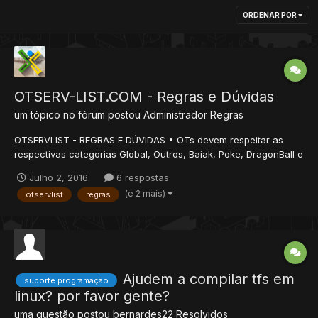
ORDENAR POR
OTSERV-LIST.COM - Regras e Dúvidas
um tópico no fórum postou
Administrador
Regras
OTSERVLIST - REGRAS E DÚVIDAS • OTs devem respeitar as
respectivas categorias Global, Outros, Baiak, Poke, DragonBall e
Naruto; • Duplicação de cadastro é vista como mal uso de
Julho 2, 2016
6 respostas
ferramenta, o que resulta em banimento imediato de ambos os
(e 2 mais)
otservlist
regras
cadastros (exemplo: otexemplo.com / go.otexemp...
Ajudem a compilar tfs em
suporte programação
linux? por favor gente?
uma questão postou
bernardes22
Resolvidos