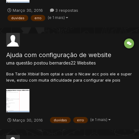
Março 30, 2016
3 respostas
(e 1 mais)
duvidas
erro
Ajuda com configuração de website
uma questão postou
bernardes22
Websites
Boa Tarde Xtibia! Bom optai a usar o Nicaw acc pois ele e super
leve, estou com muita dificuldade para configurar ele pois
quando tento acc ele no navegar da um erro, e eu não estou
conseguindo arrumar isso teria como alguém me ajudar por
favor? vou colocar a imagem do erro e o download dos arqu...
(e 1 mais)
Março 30, 2016
duvidas
erro