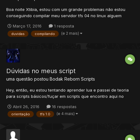
Boa noite Xtibia, estou com um grande problemas não estou
conseguindo compilar meu servidor tfs 04 no linux alguem
poderia me ajudar por favor? estou usando o ubuntu-12.04-x86
Março 17, 2016
1 resposta
(e 2 mais)
duvidas
compilando
Dúvidas no meus script
uma questão postou
Bodak Reborn
Scripts
Hey, então, eu estou tentando aprender lua e passei de teoria
para scripts básicos/fuçar em scripts que encontro aqui no
fórum. Eu pretendo fazer um script para torneio 1x1 semanal
Abril 26, 2016
16 respostas
para pokémon, já tenho o script basicamente montado na minha
(e 4 mais)
orientação
tfs 1.0
cabeça, só tem duas coisas que eu não faço ideia d...