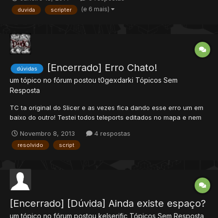
(e 6 mais)
duvida
scripter
[Encerrado] Erro Chato!
dúvidas
um tópico no fórum postou
t0gexdarki
Tópicos Sem
Resposta
TC ta original do Slicer e as vezes fica dando esse erro um em
baixo do outro! Testei todos teleports editados no mapa e nem
um provocou o erro. Como eu resolvo isso Pelo amor de Deus!
Novembro 8, 2013
4 respostas
[08/11/2013 04:38:53] [Error - MoveEvents Interface] [08/11/2013
resolvido
script
04:38:53] data/movements/scripts/PVP/T...
[Encerrado] [Dúvida] Ainda existe espaço?
um tópico no fórum postou
kelserific
Tópicos Sem Resposta