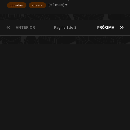
essa net?? Dou Rep+ Pra quem me Ajudar
(e 1 mais)
duvidas
otserv
ANTERIOR
Página 1 de 2
PRÓXIMA