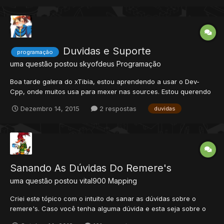
Duvidas e Suporte
programação
uma questão postou
skyofdeus
Programação
Boa tarde galera do xTibia, estou aprendendo a usar o Dev-
Cpp, onde muitos usa para mexer nas sources. Estou querendo
adicionar um novo efeito ao meu server, já vi vários tutoriais, e
Dezembro 14, 2015
2 respostas
duvidas
já fiz tudo certo, porem existia 69 efeitos e consegui adiciona
até o 72, podem quando tento usar o 70, 71 e assim...
Sanando As Dúvidas Do Remere's
uma questão postou
vital900
Mapping
Criei este tópico com o intuito de sanar as dúvidas sobre o
remere's. Caso você tenha alguma dúvida e esta seja sobre o
RME (Remere's Map Editor), Basta postar neste tópico que eu ou