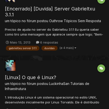
[Encerrado] [Duvida] Server Gabrieltxu
3.1.1
um tópico no fórum postou
Outhrow
Tópicos Sem Resposta
Preciso de ajuda no server do Gabrieltxu 3.1.1 Eu queria saber
como tiro uma mensagem que aparece sempre que logo; "Bem-
Vindo ao Server Pokemon by Gabrieltxu do Xtibia ^^ Bom Jogo a
Maio 13, 2013
6 respostas
Todos! Bugs reportem No meu Topico Eu também queria Saber
(e 4 mais)
gabrieltxu server 3.1.1
duvidas
como tiro aquilo de só poder pescar se estiver usa...
[Linux] O que é Linux?
um tópico no fórum postou
LuckinhaSan
Tutoriais de
Infraestrutura
1. Introdução Linux é um sistema operacional no estilo UNIX,
desenvolvido inicialmente por Linus Torvalds. Ele é distribuído
sobre os termos da licença GPL (General Public License), o que