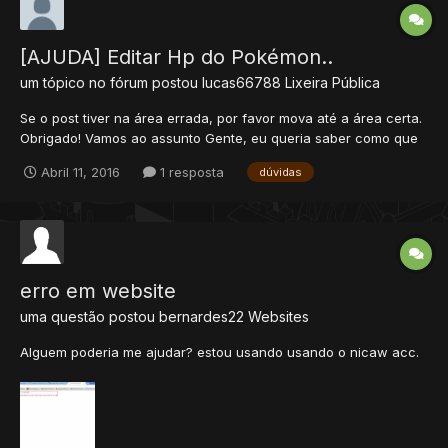
[AJUDA] Editar Hp do Pokémon..
um tópico no fórum postou
lucas66788
Lixeira Pública
Se o post tiver na área errada, por favor mova até a área certa.
Obrigado! Vamos ao assunto Gente, eu queria saber como que
edito o hp do pokémon, tipo está muito alto, ai eu quero diminui-
Abril 11, 2016
1 resposta
dúvidas
lo. Ajudou = Rep +
erro em website
uma questão postou
bernardes22
Websites
Alguem poderia me ajudar? estou usando usando o nicaw acc.