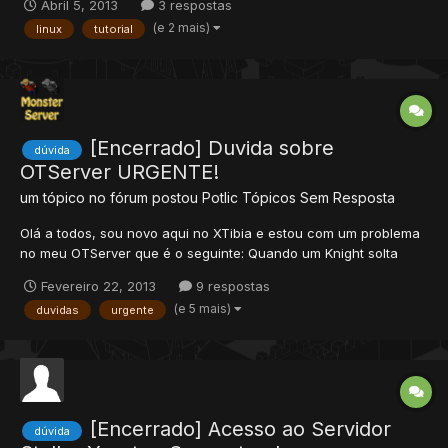
Abril 5, 2013
3 respostas
o torna um software livre, cujo código fonte deve ser sempre
(e 2 mais)
linux
tutorial
disponibilizado. O Linux em si é o núcleo do...
[Encerrado] Duvida sobre
dúvida
OTServer URGENTE!
um tópico no fórum postou
Potlic
Tópicos Sem Resposta
Olá a todos, sou novo aqui no XTibia e estou com um problema
no meu OTServer que é o seguinte: Quando um Knight solta
uma magia como Utani Tempo Hur ou Exori gran entre outras ele
Fevereiro 22, 2013
9 respostas
trava e o OT também, se alguem sabe como resolver POR
(e 5 mais)
duvidas
urgente
FAVOR me responda! Obrigado desde já! (Mapa= Rookwar)
[Encerrado] Acesso ao Servidor
dúvida