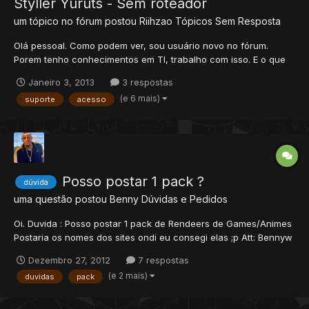
Styller Yuruts - Sem roteador
um tópico no fórum postou
Riihzao
Tópicos Sem Resposta
Olá pessoal. Como podem ver, sou usuário novo no fórum.
Porem tenho conhecimentos em TI, trabalho com isso. E o que
acontece é o seguinte: Baixei o styller yurots, pus meu IP
Janeiro 3, 2013
3 respostas
numérico no config.lua, configurei o host no 'no-ip.com' e baixei
(e 6 mais)
suporte
acesso
o software pra ele ficar pegando automaticament...
Posso postar 1 pack ?
dúvida
uma questão postou
Benny
Dúvidas e Pedidos
Oi. Duvida : Posso postar 1 pack de Rendeers de Games/Animes
Postaria os nomes dos sites ondi eu consegi elas ;p Att: Bennyw
Dezembro 27, 2012
7 respostas
(e 2 mais)
duvidas
pack