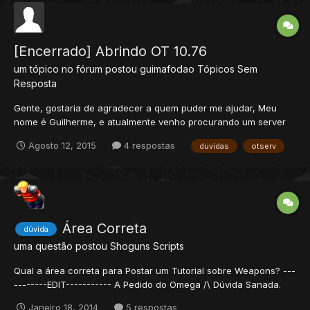
[Encerrado] Abrindo OT 10.76
um tópico no fórum postou
guimafodao
Tópicos Sem
Resposta
Gente, gostaria de agradecer a quem puder me ajudar, Meu
nome é Guilherme, e atualmente venho procurando um server
de tibia 10.76+ e não encontro nenhum server do meu agrado,
Agosto 12, 2015
4 respostas
duvidas
otserv
então como um bom e velho tibiano gostaria de criar meu
server, eu sempre utilizei servers 8.6 que não precisavam de
com...
Área Correta
dúvida
uma questão postou
Shoguns
Scripts
Qual a área correta para Postar um Tutorial sobre Weapons? ---
--------EDIT----------- A Pedido do Omega /\ Dúvida Sanada.
Janeiro 18, 2014
5 respostas