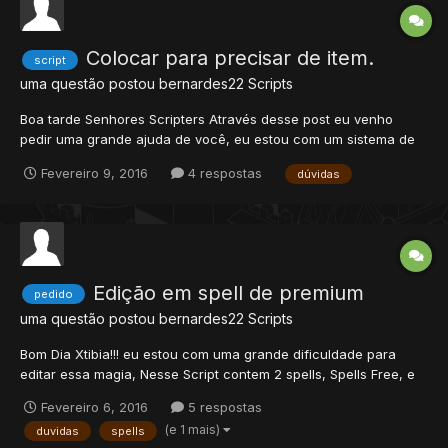
Colocar para precisar de item.
script
uma questão postou
bernardes22
Scripts
Boa tarde Senhores Scripters Através desse post eu venho
pedir uma grande ajuda de você, eu estou com um sistema de
pet e nesse sistema possui o comando /pet para invocar o pet,
Fevereiro 9, 2016
4 respostas
dúvidas
eu gostaria de ta bloqueando esse comando com o ItemID =
2141, ou seja o comando /pet só funcionara s...
Edição em spell de premium
pedido
uma questão postou
bernardes22
Scripts
Bom Dia Xtibia!!! eu estou com uma grande dificuldade para
editar essa magia, Nesse Script contem 2 spells, Spells Free, e
Spells Vip, Sendo que a spells free basta o player compra
Fevereiro 6, 2016
5 respostas
promotion que o player poderá usar a magia, e a vip o player
(e 1 mais)
duvidas
spells
terá que fazer uma quest e assim que ele termina d...