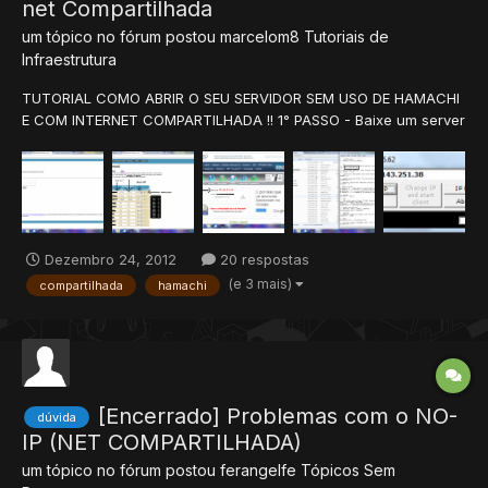
net Compartilhada
um tópico no fórum postou
marcelom8
Tutoriais de
Infraestrutura
TUTORIAL COMO ABRIR O SEU SERVIDOR SEM USO DE HAMACHI
E COM INTERNET COMPARTILHADA !! 1° PASSO - Baixe um server
de tibia qualquer ( derivado ou não ) Exemplo : Baixei esse
server de narutibia ( porque eu adoro naruto, porém serve com
qualquer server ) -> http://www.xtibia.co...of-war-no...
Dezembro 24, 2012
20 respostas
(e 3 mais)
compartilhada
hamachi
[Encerrado] Problemas com o NO-
dúvida
IP (NET COMPARTILHADA)
um tópico no fórum postou
ferangelfe
Tópicos Sem