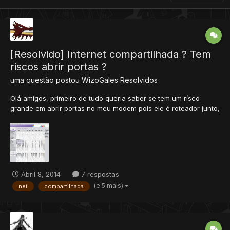
[Resolvido] Internet compartilhada ? Tem
riscos abrir portas ?
uma questão postou
WizoGales
Resolvidos
Olá amigos, primeiro de tudo queria saber se tem um rísco
grande em abrir portas no meu modem pois ele é roteador junto,
sou o hoster. Digo logo que já tentei mas não tive sucesso ao
tentar abrir um servidor, não consegui adicionar nem na otlist
mas consegui entrar pelo ip-fixo. Sou novato em criaçã...
Abril 8, 2014
7 respostas
(e 5 mais)
net
compartilhada