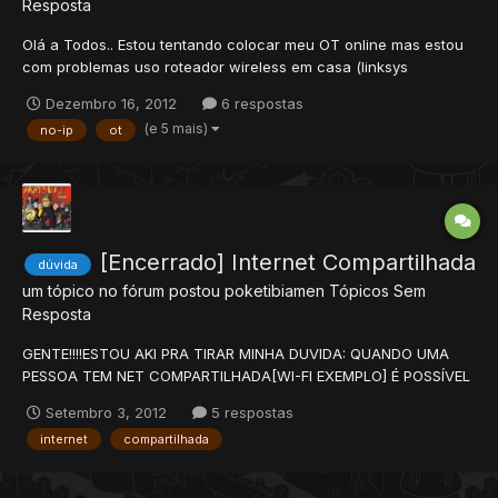
Resposta
Olá a Todos.. Estou tentando colocar meu OT online mas estou
com problemas uso roteador wireless em casa (linksys
WRT54G) quando eu coloco o ip da minha placa de rede
Dezembro 16, 2012
6 respostas
(127.0.0.1) no config.lua, o tibia entra normal.. mas quando eu
(e 5 mais)
no-ip
ot
coloco meu endereço do no-ip (meuendereço.no-ip.org) ele...
[Encerrado] Internet Compartilhada
dúvida
um tópico no fórum postou
poketibiamen
Tópicos Sem
Resposta
GENTE!!!!ESTOU AKI PRA TIRAR MINHA DUVIDA: QUANDO UMA
PESSOA TEM NET COMPARTILHADA[WI-FI EXEMPLO] É POSSÍVEL
CRIAR UM OT E OUTRAS PESSOAS QUE NÃO ESTÃO NA SUA
Setembro 3, 2012
5 respostas
REDE ENTRAR NO OT?RESPOSTAS DESDE JAH!
internet
compartilhada