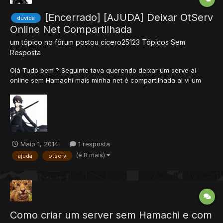
[Encerrado] [AJUDA] Deixar OtServ
dúvida
Online Net Compartilhada
um tópico no fórum postou
cicero25123
Tópicos Sem
Resposta
Olá Tudo bem ? Seguinte tava querendo deixar um serve ai
online sem Hamachi mais minha net é compartilhada ai vi um
vídeo de 16 minutos, que ensinava tudo configurando o modem,
configurando o server, criando o host no no-ip, abrindo as
portas no firewall, e todo o resto mais fiz isso tudo e não...
Maio 1, 2014
1 resposta
(e 8 mais)
ajuda
otserv
Como criar um server sem Hamachi e com