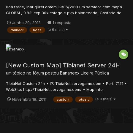
Boa tarde, Inaugurei ontem 19/06/2013 um servidor com mapa
GLOBAL, 9.83! exp 30x estage e pvp balanceado, Gostaria de
estar montando uma equipe o servidor e site já estão prontos e
Junho 20, 2013
1 resposta
os mesmos encontram-se disponíveis 24 horas por dia! quem
(e 6 mais)
thunder
bolts
quiser participar do Ot como CM,GM,MAP,WEBDESIGN,CLIENTE
MAKE...
[New Custom Map] Tibianet Server 24H
um tópico no fórum postou
Bananexx
Lixeira Pública
TibiaNet Custom 24h • IP: TibiaNet.servegame.com • Port: 7171 •
WebSite: http://TibiaNet.servegame.com/ • Map Info:
http://tibianet.serv...topic=servermap • Uptime: 24/7 • Experience
(e 3 mais)
Novembro 18, 2011
custom
otserv
Rate (Stages): 1 - 40 lvl [30x] 41 - 80 [25x] 81 - 105 [20x] 106 -
130 [15x] 131 -...