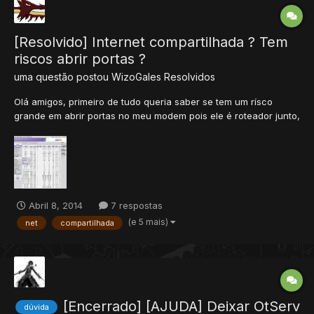
[Resolvido] Internet compartilhada ? Tem
riscos abrir portas ?
uma questão postou
WizoGales
Resolvidos
Olá amigos, primeiro de tudo queria saber se tem um rísco
grande em abrir portas no meu modem pois ele é roteador junto,
sou o hoster. Digo logo que já tentei mas não tive sucesso ao
tentar abrir um servidor, não consegui adicionar nem na otlist
mas consegui entrar pelo ip-fixo. Sou novato em criaçã...
Abril 8, 2014
7 respostas
(e 5 mais)
net
compartilhada
[Encerrado] [AJUDA] Deixar OtServ
dúvida