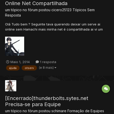
Online Net Compartilhada
um tópico no fórum postou
cicero25123
Tópicos Sem
Resposta
Olá Tudo bem ? Seguinte tava querendo deixar um serve ai
online sem Hamachi mais minha net é compartilhada ai vi um
vídeo de 16 minutos, que ensinava tudo configurando o modem,
configurando o server, criando o host no no-ip, abrindo as
portas no firewall, e todo o resto mais fiz isso tudo e não...
Maio 1, 2014
1 resposta
(e 8 mais)
ajuda
otserv
[Encerrado]thunderbolts.sytes.net
Precisa-se para Equipe
um tópico no fórum postou
schimare
Formação de Equipes